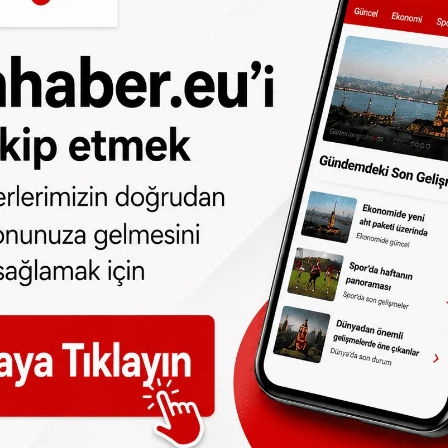
kayet aldığı belirtildi.
ltere, Kuzey İrlanda, İskoçya ve Galler ile bu
lerini ziyaret edecek.
eniyor
sell Trust verilerine göre, son yıllarda
e en hızlı büyüme oranlarını kaydeden
rinde insan gıda bankalarından beslenmek
aları 1 Nisan 2016 ila 31 Mart 2017
ilyon 182 bin 954 kez gıda yardımında