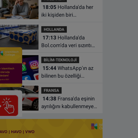
18:05
Hollanda'da her
iki kişiden biri
borçlarından utanıyor
HOLLANDA
17:13
Hollanda'da
Bol.com'da veri sızıntısı:
Müşteri bilgileri ele
BİLİM-TEKNOLOJİ
geçirilmiş olabilir
15:44
WhatsApp'ın az
bilinen bu özelliği
sohbetleri daha düzenli
FRANSA
hale getiriyor
14:38
Fransa'da eşinin
ayrılığını kabullenmeyen
baba 17 yaşındaki
oğlunu öldürdü