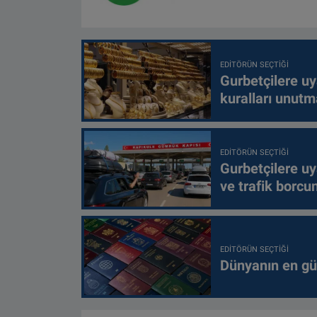
EDITÖRÜN SEÇTIĞI
Gurbetçilere uy
kuralları unutm
EDITÖRÜN SEÇTIĞI
Gurbetçilere uy
ve trafik borcu
EDITÖRÜN SEÇTIĞI
Dünyanın en güç