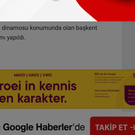
ardımı 148 bin 865 bin ile İskoçya'da
oğu bölgesi ve 111 bin 386 ile West Midland
nin dinamosu konumunda olan başkent
ı yapıldı.