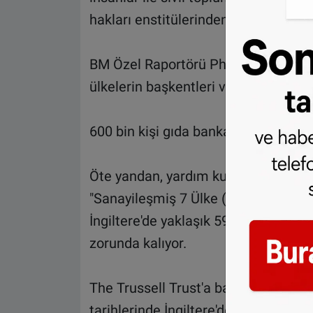
hakları enstitülerinden yaklaşık 300 şi
BM Özel Raportörü Philip Alston, İngi
ülkelerin başkentleri ve başlıca şehir
600 bin kişi gıda bankalarından besl
Öte yandan, yardım kuruluşu The Trus
"Sanayileşmiş 7 Ülke (G7)" içerisind
İngiltere'de yaklaşık 591 binin üze
zorunda kalıyor.
The Trussell Trust'a bağlı gıda bank
tarihlerinde İngiltere'de toplam 1 m