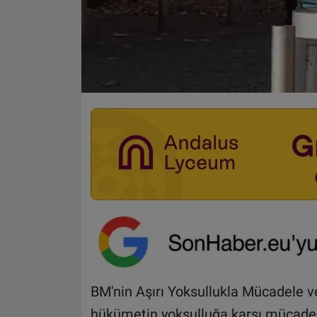
BM'nin Aşırı Yoksullukla Mücadele v
hükümetin yoksulluğa karşı mücadel