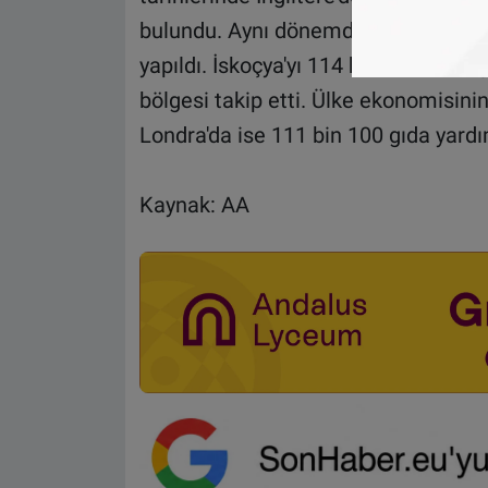
bulundu. Aynı dönemde, en çok gıda y
yapıldı. İskoçya'yı 114 bin 876 ile d
bölgesi takip etti. Ülke ekonomisi
Londra'da ise 111 bin 100 gıda yardım
Kaynak: AA