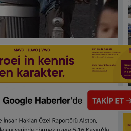
e İnsan Hakları Özel Raportörü Alston,
esini yerinde görmek üzere 5-16 Kasım'da