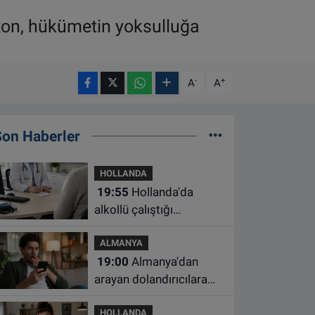
ston, hükümetin yoksulluğa
-
+
A
A
Son Haberler
HOLLANDA
19:55
Hollanda'da
alkollü çalıştığı
belirlenen aile hekimine
ALMANYA
çalışma yasağı
19:00
Almanya'dan
arayan dolandırıcılara
ait bu numaralara dikkat
HOLLANDA