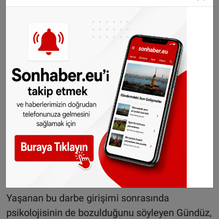
ayrıldık." dedi.
Gündüz, 12 Eylül 1980 darbesini de yaşadığını
belirterek, şöyle devam etti:
"12 Eylül darbesi ülkemize çok zarar verdi.
Darbeler hiç bir zaman yarar getirmez. Sürekli
geri gitmemize neden olur. Ben FETÖ'nün
liderini din adamı olarak görmüyorum. Vatan
hainidir. Milletin silahını ve tankını millete
doğrultturmuştur. Bu kabul edilemez. Türkiye'ye
iade edilmesinin ardından, en ağır şekilde
cezalandırılmasını istiyorum."
Yaşanan bu darbe girişimi sonrasında
psikolojisinin de bozulduğunu söyleyen Gündüz,