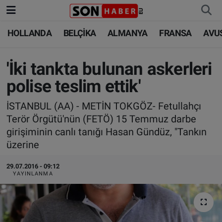
HOLLANDA
BELÇİKA
ALMANYA
FRANSA
AVU
HOLLANDA
HOLLANDA
Nöbetçi Eczaneler
BELÇİKA
BELÇİKA
Hava Durumu
'İki tankta bulunan askerleri
polise teslim ettik'
ALMANYA
ALMANYA
Trafik Durumu
İSTANBUL (AA) - METİN TOKGÖZ- Fetullahçı
FRANSA
TÜRKİYE
Süper Lig Puan Durumu ve Fikstür
Terör Örgütü'nün (FETÖ) 15 Temmuz darbe
girişiminin canlı tanığı Hasan Gündüz, "Tankın
AVUSTURYA
DÜNYA
Tüm Manşetler
üzerine
SAĞLIK - YAŞAM
BİLİM-TEKNOLOJİ
Son Dakika Haberleri
29.07.2016 - 09:12
YAYINLANMA
BİLİM-TEKNOLOJİ
SAĞLIK
Haber Arşivi
FOTO GALERİ