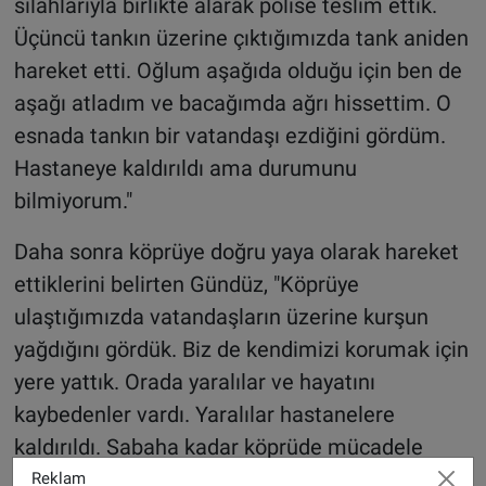
silahlarıyla birlikte alarak polise teslim ettik.
Üçüncü tankın üzerine çıktığımızda tank aniden
hareket etti. Oğlum aşağıda olduğu için ben de
aşağı atladım ve bacağımda ağrı hissettim. O
esnada tankın bir vatandaşı ezdiğini gördüm.
Hastaneye kaldırıldı ama durumunu
bilmiyorum."
Daha sonra köprüye doğru yaya olarak hareket
ettiklerini belirten Gündüz, "Köprüye
ulaştığımızda vatandaşların üzerine kurşun
yağdığını gördük. Biz de kendimizi korumak için
yere yattık. Orada yaralılar ve hayatını
kaybedenler vardı. Yaralılar hastanelere
kaldırıldı. Sabaha kadar köprüde mücadele
ettik. Ortalık biraz olsun sakinleşince köprüden
Reklam