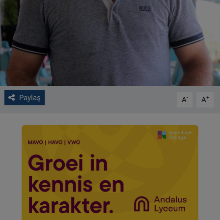
VIDEO GALERİ
ALGEMENE VOORWAARDEN
CONTACT
Çerez Politikası
Paylaş
-
+
A
A