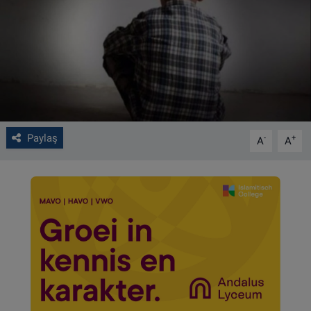
VIDEO GALERİ
ALGEMENE VOORWAARDEN
CONTACT
Çerez Politikası
Paylaş
-
+
A
A