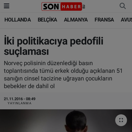
HOLLANDA
BELÇİKA
ALMANYA
FRANSA
AVU
HOLLANDA
HOLLANDA
Nöbetçi Eczaneler
BELÇİKA
BELÇİKA
Hava Durumu
İki politikacıya pedofili
suçlaması
ALMANYA
ALMANYA
Trafik Durumu
Norveç polisinin düzenlediği basın
FRANSA
TÜRKİYE
Süper Lig Puan Durumu ve Fikstür
toplantısında tümü erkek olduğu açıklanan 51
sanığın cinsel tacizine uğrayan çocukların
AVUSTURYA
DÜNYA
Tüm Manşetler
bebekler de dahil ol
SAĞLIK - YAŞAM
BİLİM-TEKNOLOJİ
Son Dakika Haberleri
21.11.2016 - 08:49
YAYINLANMA
BİLİM-TEKNOLOJİ
SAĞLIK
Haber Arşivi
FOTO GALERİ