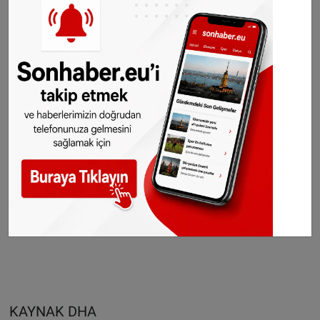
araştırmalarda 150 terabayt cinsel taciz verisi
ele geçirildiğini belirtip ‘’Partneri hamile olan bir
sanık, diğerleriyle yaptığı görüşmelerinde
çocuğunun doğmasından sonra nasıl tacizde
bulunacağını anlatıyor’’ diye konuştu.
Polisin açıklamasına göre sanıklar işledikleri
suçun karşılığında 15 yıla kadar varan hapis ile
cezalandırılabilecekler.
KAYNAK DHA