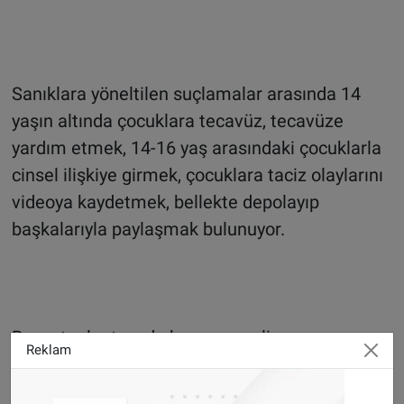
Sanıklara yöneltilen suçlamalar arasında 14
yaşın altında çocuklara tecavüz, tecavüze
yardım etmek, 14-16 yaş arasındaki çocuklarla
cinsel ilişkiye girmek, çocuklara taciz olaylarını
videoya kaydetmek, bellekte depolayıp
başkalarıyla paylaşmak bulunuyor.
Basın toplantısında konuşan polis
Reklam
yetkililerinden Hilde Reikrås sanıkların
evlerinde ve bilgisayarlarında yapılan