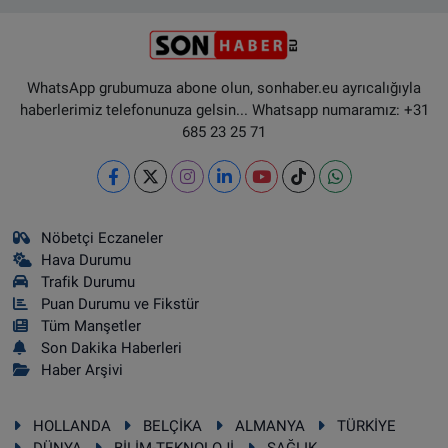
WhatsApp grubumuza abone olun, sonhaber.eu ayrıcalığıyla
haberlerimiz telefonunuza gelsin... Whatsapp numaramız: +31
685 23 25 71
Nöbetçi Eczaneler
Hava Durumu
Trafik Durumu
Puan Durumu ve Fikstür
Tüm Manşetler
Son Dakika Haberleri
Haber Arşivi
HOLLANDA
BELÇİKA
ALMANYA
TÜRKİYE
DÜNYA
BİLİM-TEKNOLOJİ
SAĞLIK