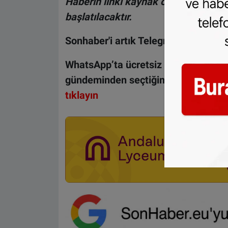
Haberin linki kaynak olarak gösteri
başlatılacaktır.
Sonhaber'i artık Telegram'da da taki
WhatsApp’ta ücretsiz bültenimize ab
gündeminden seçtiğimiz haberler he
tıklayın