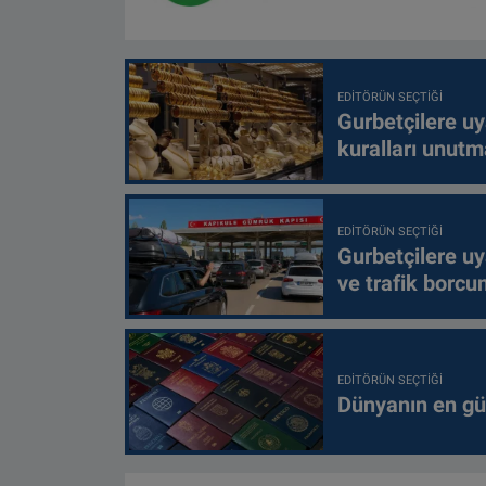
EDITÖRÜN SEÇTIĞI
Gurbetçilere uy
kuralları unutm
EDITÖRÜN SEÇTIĞI
Gurbetçilere uy
ve trafik borcu
EDITÖRÜN SEÇTIĞI
Dünyanın en güç