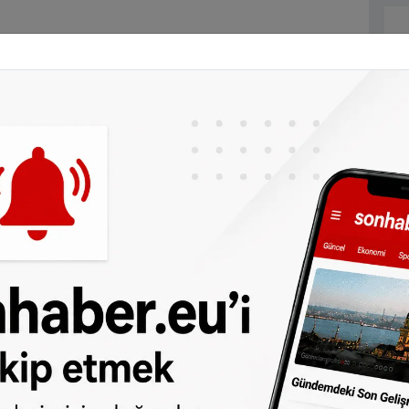
vanı çiftliğinde de tehlikeli kuş gribine
 tavuğun itlaf edildiği belirtildi.
lometrelik alanda sadece 1 çiftlik
eçici olarak durdurulduğu 10 kilometrelik
tildi.
otschermer şehrindeki bir çiftlikteki 170
e 46 bin olmak üzere 200 binden fazla kümes
mişti.
a da Gelderland bölgesinde 168 bin tavuk ve
gribi nedeniyle itlaf edildiği belirtilmişti.
 türlü hakkı SONHABER.eu’ya aittir.