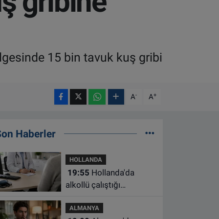
uş gribine
gesinde 15 bin tavuk kuş gribi
-
+
A
A
Son Haberler
HOLLANDA
19:55
Hollanda'da
alkollü çalıştığı
belirlenen aile hekimine
ALMANYA
çalışma yasağı