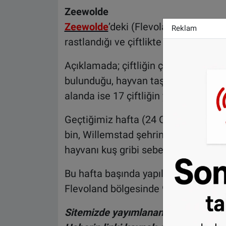
Zeewolde
Zeewolde
’deki (Flevoland) kümes hay
Reklam
rastlandığı ve çiftlikte bulunan 15 bin
Açıklamada; çiftliğin çevresinde 3 ki
bulunduğu, hayvan taşımacılığının g
alanda ise 17 çiftliğin yer aldığı belir
Geçtiğimiz hafta (24 Ocak 2022) Gro
bin, Willemstad şehrindeki çiftlikt
hayvanı kuş gribi sebebiyle itlaf edil
Bu hafta başında yapılan açıklamad
Flevoland bölgesinde 9700 ördeğin kuş 
Sitemizde yayımlanan haberlerin her