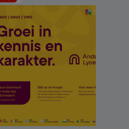
baba 17 yaşındaki
oğlunu öldürdü