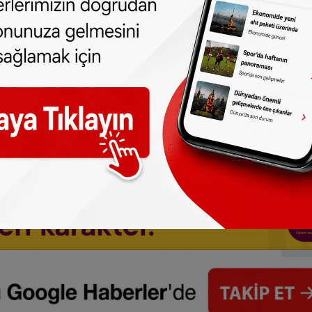
lmeden alınan haberler için hukuki işlem
p edebilirsiniz:
t.me/sonhabereu
one olun, Hollanda ve diğer Avrupa ülkeleri
r gün telefonunuza gelsin!
Abone olmak için