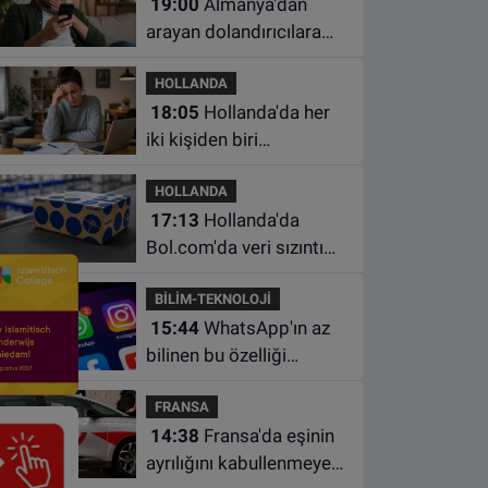
19:00
Almanya'dan
arayan dolandırıcılara
ait bu numaralara dikkat
HOLLANDA
18:05
Hollanda'da her
iki kişiden biri
borçlarından utanıyor
HOLLANDA
17:13
Hollanda'da
Bol.com'da veri sızıntısı:
Müşteri bilgileri ele
BİLİM-TEKNOLOJİ
geçirilmiş olabilir
15:44
WhatsApp'ın az
bilinen bu özelliği
sohbetleri daha düzenli
FRANSA
hale getiriyor
14:38
Fransa'da eşinin
ayrılığını kabullenmeyen