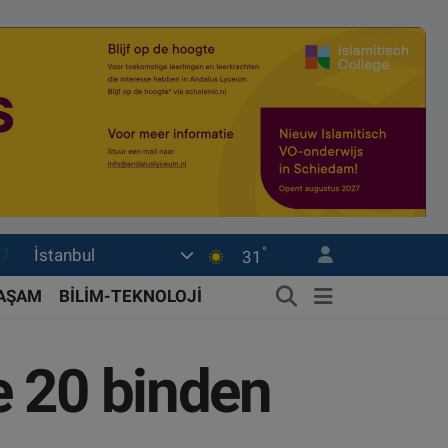
°
İstanbul
01
31
02
YAŞAM
BİLİM-TEKNOLOJİ
12
4
e 20 binden
76
17