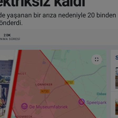
ktriksiz kaldı
 yaşanan bir arıza nedeniyle 20 binden fa
önderdi.
2 DK
NMA SÜRESI