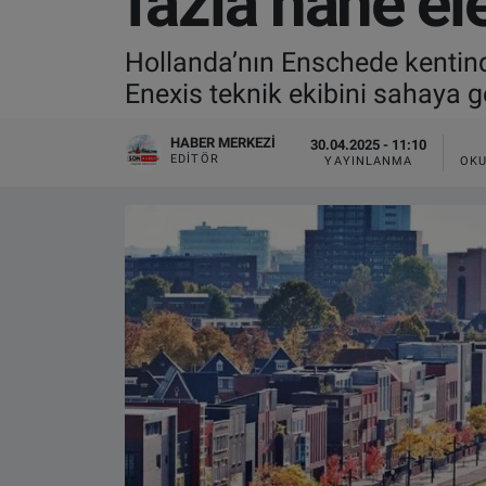
fazla hane ele
VIDEO GALERİ
Hollanda’nın Enschede kentinde
Enexis teknik ekibini sahaya g
ALGEMENE VOORWAARDEN
HABER MERKEZI
30.04.2025 - 11:10
CONTACT
EDITÖR
YAYINLANMA
OKU
Çerez Politikası