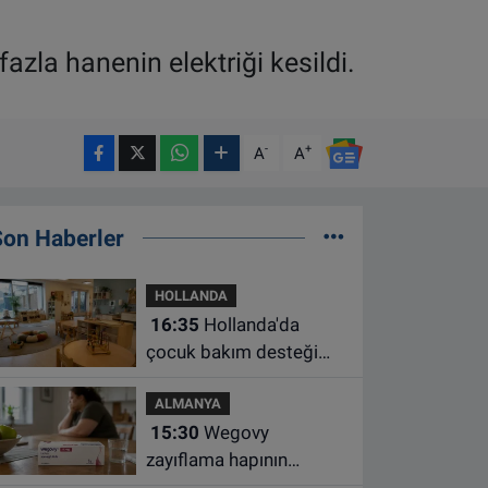
zla hanenin elektriği kesildi.
-
+
A
A
Son Haberler
HOLLANDA
16:35
Hollanda'da
çocuk bakım desteği
artsa da ailelerin çoğu
ALMANYA
hâlâ ek ödeme yapıyor
15:30
Wegovy
zayıflama hapının
Almanya’da satışa