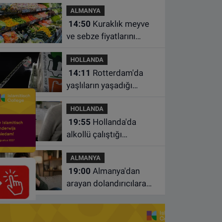
ALMANYA
çıkacağı tarih belli oldu
14:50
Kuraklık meyve
ve sebze fiyatlarını
yüzde 20'ye kadar
HOLLANDA
artırabilir
14:11
Rotterdam'da
yaşlıların yaşadığı
apartmanda çıkan
HOLLANDA
yangında bir kişi öldü
19:55
Hollanda'da
alkollü çalıştığı
belirlenen aile hekimine
ALMANYA
çalışma yasağı
19:00
Almanya'dan
arayan dolandırıcılara
ait bu numaralara dikkat