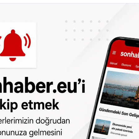
lerimizin doğrudan telefonunuza gelmesini
i birçok mağaza, kasaların ve ödeme
 kepenk indirdi. Yerel gazete Tubantia’nın
katlı binalarda ve bakım tesislerinde
ler asansörlerde mahsur kaldı. Yardım
chede
gemeld om 11:02 uur, daarbij zitten
ze monteurs zijn onderweg om dit op te
pic.twitter.com/PSzNXMPLCe
)
April 30, 2025