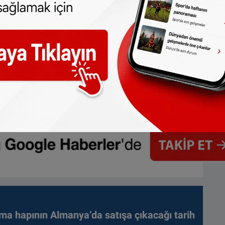
ma hapının Almanya’da satışa çıkacağı tarih