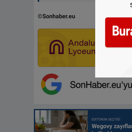
©Sonhaber.eu
EDITÖRÜN SEÇTIĞI
Wegovy zayıfla