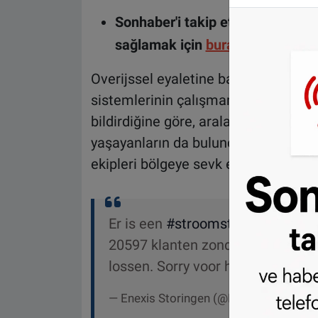
Sonhaber'i takip etmek ve haber
sağlamak için
buraya tıklayın
.
Overijssel eyaletine bağlı şehirdek
sistemlerinin çalışmaması nedeniyle
bildirdiğine göre, aralarında yüksek 
yaşayanların da bulunduğu bazı kişi
ekipleri bölgeye sevk edildi.
Er is een
#stroomstoring
in
#Ens
20597 klanten zonder stroom. On
lossen. Sorry voor het ongemak!
— Enexis Storingen (@EnexisStoringen