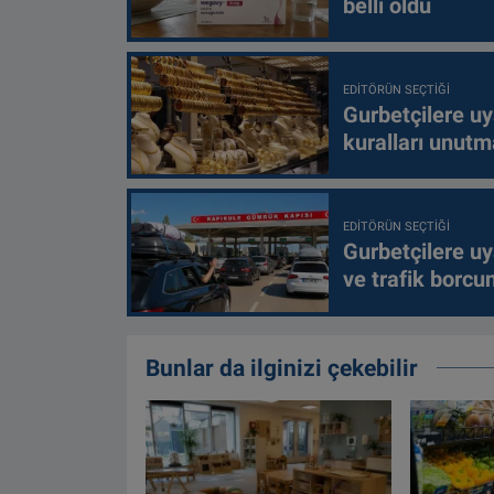
belli oldu
EDITÖRÜN SEÇTIĞI
Gurbetçilere uy
kuralları unutm
EDITÖRÜN SEÇTIĞI
Gurbetçilere uy
ve trafik borcu
Bunlar da ilginizi çekebilir