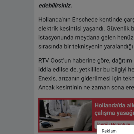
edebilirsiniz.
Hollanda'nın Enschede kentinde çarş
elektrik kesintisi yaşandı. Güvenlik 
istasyonunda meydana gelen henüz n
sırasında bir teknisyenin yaralandığı 
RTV Oost’un haberine göre, dağıtım
iddia edilse de, yetkililer bu bilgiy
Enexis, arızanın giderilmesi için tekn
Ancak kesintinin ne zaman sona ere
Hollanda'da alk
çalışma yasağ
İçeriği Görüntüle
Reklam