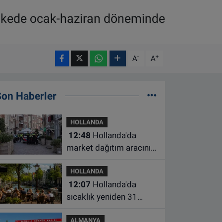
, ülkede ocak-haziran döneminde
-
+
A
A
Son Haberler
HOLLANDA
12:48
Hollanda'da
market dağıtım aracının
çarptığı 3 yaşındaki
HOLLANDA
çocuk hayatını kaybetti
12:07
Hollanda'da
sıcaklık yeniden 31
dereceye çıkacak
ALMANYA