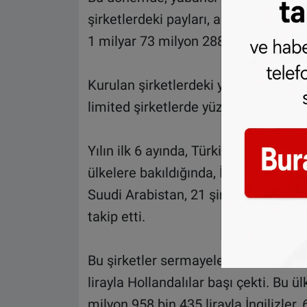
şirketlerdeki payları, anonim olanlar
1 milyar 73 milyon 288 bin 500 lira o
Kurulan şirketlerdeki yabancı serma
limited şirketlerde yüzde 80,13, top
Yılın ilk 6 ayında, Türkiye'de kurulan
ülkelere bakıldığında, İran 45 şirketle
Suudi Arabistan, 21 şirketle Almany
takip etti.
Bu şirketler sermayeleri bakımından 
lirayla Hollandalılar başı çekti. Bu ü
milyon 958 bin 435 lirayla İngilizler,