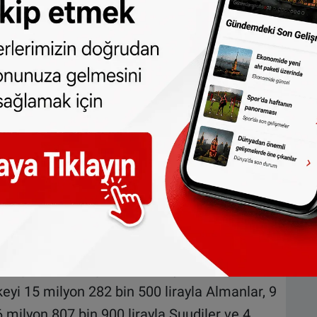
da 174 milyon 480 bin 981 lira, limitedlerde
ldu.
ye oranı anonim şirketlerde yüzde 72,66,
lamda yüzde 78,99 olarak kayıtlara geçti.
 anonim şirketlerdeki yabancıların geldiği
 ilk sırada yer aldı. Bu ülkeyi, 31 şirketle
a, 20'şer şirketle Hollanda ve Azerbaycan
değerlendirildiğinde, 23 milyon 727 bin
lkeyi 15 milyon 282 bin 500 lirayla Almanlar, 9
 6 milyon 807 bin 900 lirayla Suudiler ve 4