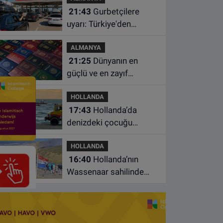
21:43
Gurbetçilere
uyarı: Türkiye'den
çıkmadan önce ücretli
ALMANYA
geçiş ve trafik
21:25
Dünyanın en
borcunuzu kontrol edin
güçlü ve en zayıf
pasaportları belli oldu
HOLLANDA
17:43
Hollanda’da
denizdeki çocuğu
kurtarmaya çalışan iki
HOLLANDA
kadın hayatını yitirdi
16:40
Hollanda’nın
Wassenaar sahilinde
yangın: Plajdakiler
bölgeden tahliye edildi