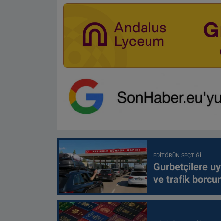
EDITÖRÜN SEÇTIĞI
Gurbetçilere uy
ve trafik borcu