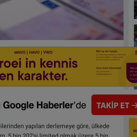
erilerinden yapılan derlemeye göre, ülkede
, 5 bin 202'si limited olmak üzere 5 bin