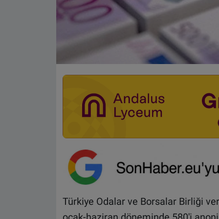
Türkiye Odalar ve Borsalar Birliği v
ocak-haziran döneminde 580'i anonim