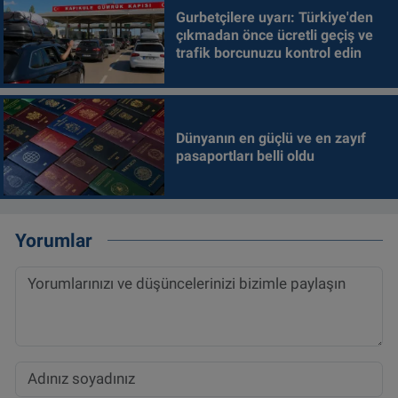
Gurbetçilere uyarı: Türkiye'den
çıkmadan önce ücretli geçiş ve
trafik borcunuzu kontrol edin
Dünyanın en güçlü ve en zayıf
pasaportları belli oldu
Yorumlar