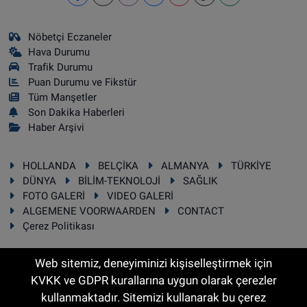
Nöbetçi Eczaneler
Hava Durumu
Trafik Durumu
Puan Durumu ve Fikstür
Tüm Manşetler
Son Dakika Haberleri
Haber Arşivi
HOLLANDA
BELÇİKA
ALMANYA
TÜRKİYE
DÜNYA
BİLİM-TEKNOLOJİ
SAĞLIK
FOTO GALERİ
VIDEO GALERİ
ALGEMENE VOORWAARDEN
CONTACT
Çerez Politikası
Web sitemiz, deneyiminizi kişiselleştirmek için
KVKK ve GDPR kurallarına uygun olarak çerezler
RSS
Copyright © 2025 Sonhaber.eu Her hakkı saklıdır.
kullanmaktadır. Sitemizi kullanarak bu çerez