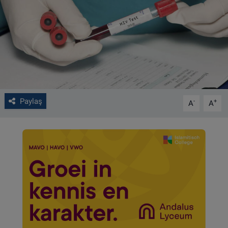
VIDEO GALERİ
ALGEMENE VOORWAARDEN
CONTACT
Çerez Politikası
Paylaş
-
+
A
A