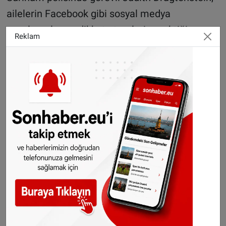
ailelerin Facebook gibi sosyal medya
uygulamalarına dikkat etmeleri gerektiği
Reklam
konusunda uyardı. Sadece kızların değil erkek
çocuklarının da kandırılmaya çalışıldığını
vurgulayan Dragtenstein, ''çocuklarınızı internet
ortamında takip edin'' tavsiyesinde bulundu.
SONHABER.EU