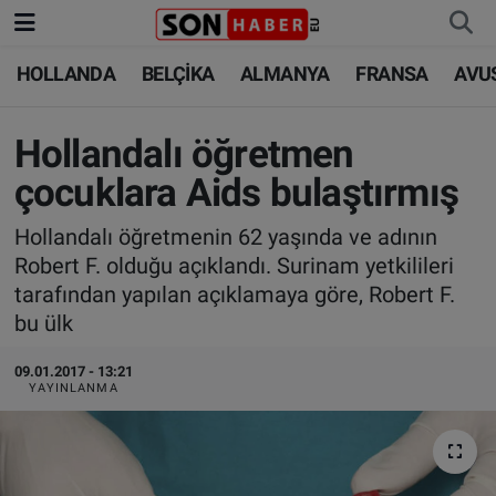
HOLLANDA
BELÇİKA
ALMANYA
FRANSA
AVU
HOLLANDA
HOLLANDA
Nöbetçi Eczaneler
BELÇİKA
BELÇİKA
Hava Durumu
Hollandalı öğretmen
çocuklara Aids bulaştırmış
ALMANYA
ALMANYA
Trafik Durumu
Hollandalı öğretmenin 62 yaşında ve adının
FRANSA
TÜRKİYE
Süper Lig Puan Durumu ve Fikstür
Robert F. olduğu açıklandı. Surinam yetkilileri
tarafından yapılan açıklamaya göre, Robert F.
AVUSTURYA
DÜNYA
Tüm Manşetler
bu ülk
SAĞLIK - YAŞAM
BİLİM-TEKNOLOJİ
Son Dakika Haberleri
09.01.2017 - 13:21
YAYINLANMA
BİLİM-TEKNOLOJİ
SAĞLIK
Haber Arşivi
FOTO GALERİ