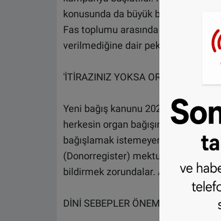
konusunda da büyük bir sıkıntısı var
Fas toplumu arasında İslam tarafında
verilmediğine dair pek çok belirsizlik
'İTİRAZINIZ YOKSA ORGANLARINIZ
Yeni bağış kanunu 2020 yazında yürür
herkesin organ bağışına 'itirazı yok
bağışlamak istemeyenler, itirazlarını
(Donorregister) mektupla ya da BU
bildirmek zorundalar. Aksi takdirde 
DİNİ SEBEPLER ÖNEMLİ ETKEN