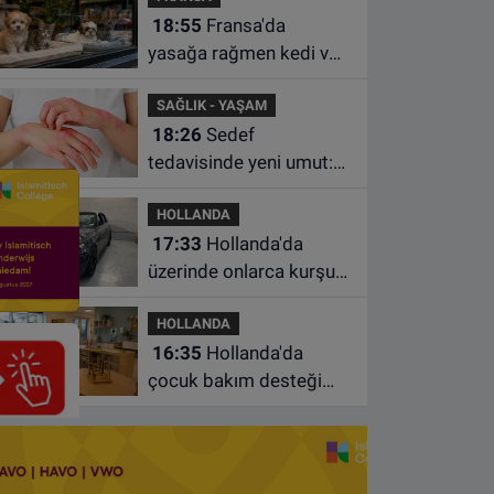
18:55
Fransa'da
yasağa rağmen kedi ve
köpek satan pet
SAĞLIK - YAŞAM
shoplara hayvan başına
18:26
Sedef
1.500 euro ceza
tedavisinde yeni umut:
Bazı hastaların neden
HOLLANDA
iyileşmediği bulundu
17:33
Hollanda'da
üzerinde onlarca kurşun
izi bulunan BMW 55 bin
HOLLANDA
euroya satışa çıktı
16:35
Hollanda'da
çocuk bakım desteği
artsa da ailelerin çoğu
hâlâ ek ödeme yapıyor