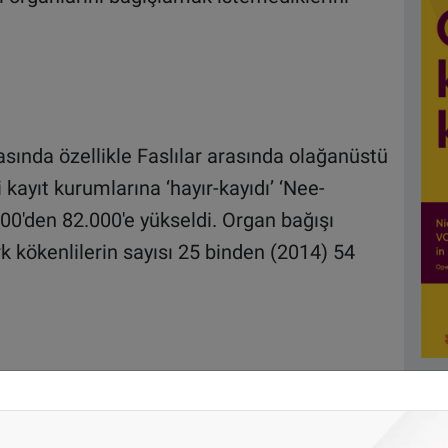
sında özellikle Faslılar arasında olağanüstü
ili kayıt kurumlarına ‘hayır-kayıdı’ ‘Nee-
.000'den 82.000'e yükseldi. Organ bağışı
k kökenlilerin sayısı 25 binden (2014) 54
cre bağışçısı olma çağrısı yapmak için bir
 sahip insanların kök hücre bağışçılığı