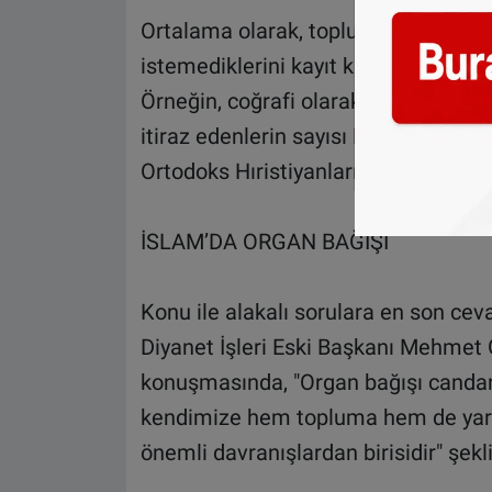
Ortalama olarak, toplumdaki belirli 
istemediklerini kayıt kurumlarına dah
Örneğin, coğrafi olarak, Hıristiyanla
itiraz edenlerin sayısı Hollanda'nın 
Ortodoks Hıristiyanları.
İSLAM’DA ORGAN BAĞIŞI
Konu ile alakalı sorulara en son cev
Diyanet İşleri Eski Başkanı Mehmet 
konuşmasında, "Organ bağışı canda
kendimize hem topluma hem de yara
önemli davranışlardan birisidir" şekl