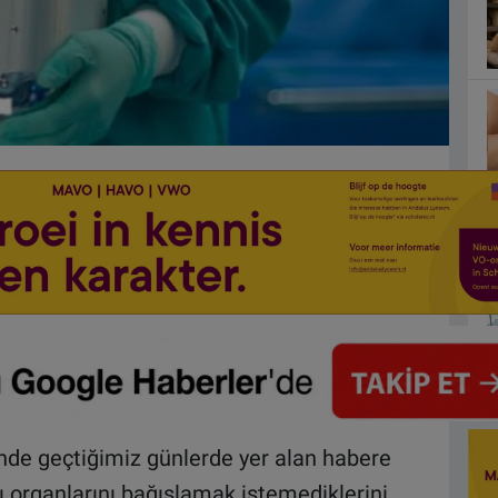
nde geçtiğimiz günlerde yer alan habere
ı organlarını bağışlamak istemediklerini