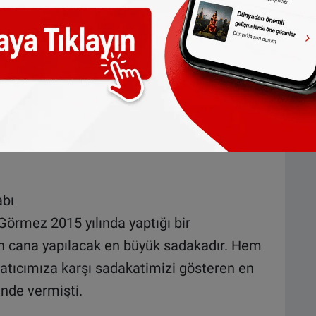
grupların, organlarını bağışlamak
a sık kaydettirmeleri dikkat çekiyor.
rın yoğunlukla yaşadığı belediyelerde, bağışa
diğer bölgelerinden daha yüksek. Özellikle de
abı
Görmez 2015 yılında yaptığı bir
n cana yapılacak en büyük sadakadır. Hem
tıcımıza karşı sadakatimizi gösteren en
inde vermişti.