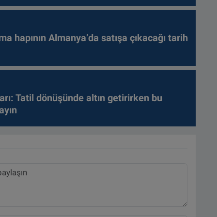
ma hapının Almanya’da satışa çıkacağı tarih
arı: Tatil dönüşünde altın getirirken bu
ayın