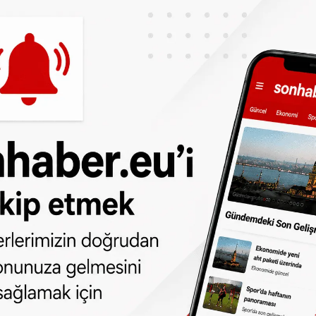
. Kampanya için bir imam kullanıldı, çünkü
n organ bağışı yapılmasına izin verilip
 var.
 ALINACAK'
lüğe girecek ve itiraz edilmediği takdirde
' anlamına gelecek. Bu durumda organlarını
 ilgili organ kayıt kurumlarına
RAYA TIKLAYARAK resmi internet adresinden
yasaya göre organlarınız alınabilinecek.