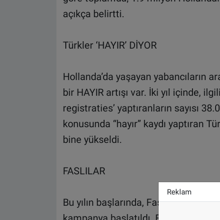
açıkça belirtti.
Türkler ‘HAYIR’ DİYOR
Hollanda’da yaşayan yabancıların ara
bir HAYIR artışı var. İki yıl içinde, ilg
registraties’ yaptıranların sayısı 38
konusunda “hayır” kaydı yaptıran Tür
bine yükseldi.
FASLILAR
Reklam
Bu yılın başlarında, Faslılara kök hü
kampanya başlatıldı. Faslı özgeçmişe