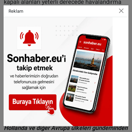
kapalı alanları yeterli derecede havalandırma
tavsiyelerinde bulunuldu.
Reklam
Hollanda'da ilk olarak 27 Şubat’ta İtalya’nın
kuzeyindeki Lombardiya bölgesinden dönen
birinde rastlanan Covid-19 nedeniyle başlayan
salgında bu güne kadar 8 milyon 600 bin 120
kişinin testi pozitif sonuç verirken, 22 bin 992
kişi Covid-19 sebebiyle yaşamını yitirdi.
©Sonhaber.eu
Haberlerimizi
İnsta
gram hesabımızdan
takip
edebilirsiniz.
WhatsAppta ücretsiz bültenimize abone olun,
Hollanda ve diğer Avrupa ülkeleri gündeminden