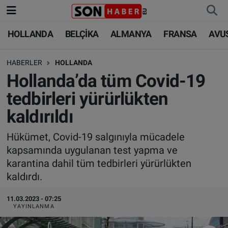
HOLLANDA
BELÇİKA
ALMANYA
FRANSA
AVU
HOLLANDA
HOLLANDA
Nöbetçi Eczaneler
HABERLER
HOLLANDA
BELÇİKA
BELÇİKA
Hava Durumu
Hollanda’da tüm Covid-19
ALMANYA
ALMANYA
Trafik Durumu
tedbirleri yürürlükten
kaldırıldı
FRANSA
TÜRKİYE
Süper Lig Puan Durumu ve Fikstür
Hükümet, Covid-19 salgınıyla mücadele
AVUSTURYA
DÜNYA
Tüm Manşetler
kapsamında uygulanan test yapma ve
karantina dahil tüm tedbirleri yürürlükten
SAĞLIK - YAŞAM
BİLİM-TEKNOLOJİ
Son Dakika Haberleri
kaldırdı.
BİLİM-TEKNOLOJİ
SAĞLIK
Haber Arşivi
11.03.2023 - 07:25
YAYINLANMA
FOTO GALERİ