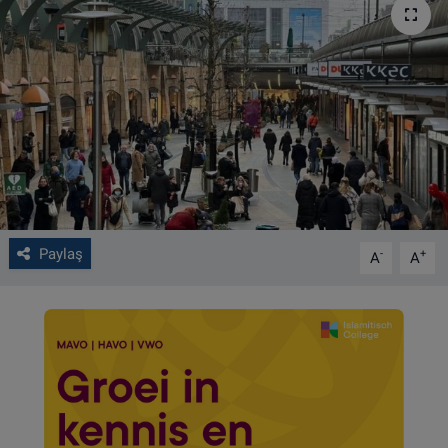
VIDEO GALERİ
ALGEMENE VOORWAARDEN
CONTACT
Çerez Politikası
Paylaş
-
+
A
A