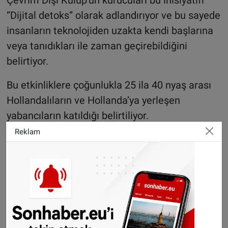
“Dijital detoks” olarak adlandırıyor ve bu sayede
insanların teknolojiden uzakta kendi başlarına
veya tanıdıkları ile zaman geçirebildiğini
belirtiyor.
Bu etkinliklere çoğunlukla 25 ila 40 nyaş arası
Hollandalıların ve Hollanda’ya yerleşen
yabancıların katıldığı belirtiliyor.
Reklam
©Sonhaber.eu
H
aberlerimizi
İnsta
gram hesabımızdan
da takip
edebilirsiniz.
WhatsAppta ücretsiz bültenimize abone olun,
Hollanda ve diğer Avrupa ülkeleri gündeminden