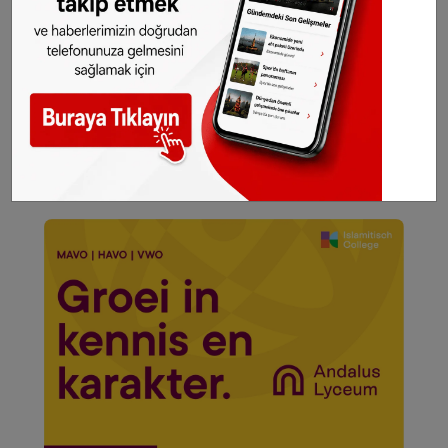
seçtiğimiz haberler her gün telefonunuza
gelsin!
Abone olmak için tıklayın
Sitemizde yayımlanan haberlerin her türlü
hakkı
SONHABER.eu
’ya aittir. Haberin linki
kaynak olarak gösterilmeden alınan haberler
için hukuki işlem başlatılacaktır.