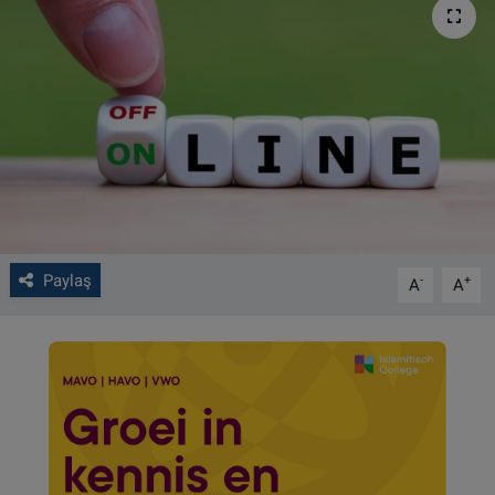
VIDEO GALERİ
ALGEMENE VOORWAARDEN
CONTACT
Çerez Politikası
Paylaş
-
+
A
A