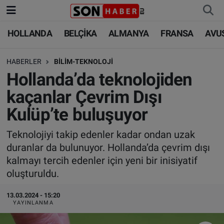
HOLLANDA
BELÇİKA
ALMANYA
FRANSA
AVU
HOLLANDA
HOLLANDA
Nöbetçi Eczaneler
HABERLER
BİLİM-TEKNOLOJİ
BELÇİKA
BELÇİKA
Hava Durumu
Hollanda’da teknolojiden
ALMANYA
ALMANYA
Trafik Durumu
kaçanlar Çevrim Dışı
Kulüp’te buluşuyor
FRANSA
TÜRKİYE
Süper Lig Puan Durumu ve Fikstür
Teknolojiyi takip edenler kadar ondan uzak
AVUSTURYA
DÜNYA
Tüm Manşetler
duranlar da bulunuyor. Hollanda’da çevrim dışı
kalmayı tercih edenler için yeni bir inisiyatif
SAĞLIK - YAŞAM
BİLİM-TEKNOLOJİ
Son Dakika Haberleri
oluşturuldu.
BİLİM-TEKNOLOJİ
SAĞLIK
Haber Arşivi
13.03.2024 - 15:20
YAYINLANMA
FOTO GALERİ