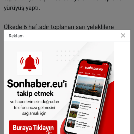
yürüyüş yaptı.
Ülkede 6 haftadır toplanan sarı yeleklilere
alternatif olarak örgütlenen "kırmızı yelekliler",
Reklam
13 Ocak'ta Utrecht kentinde hükümet karşıtı
gösteri yapacak.
AA