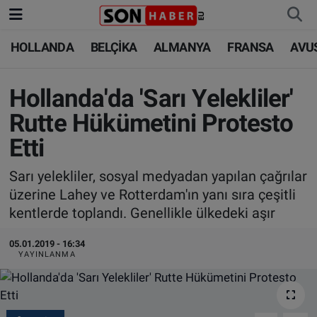
HOLLANDA
BELÇİKA
ALMANYA
FRANSA
AVU
HOLLANDA
HOLLANDA
Nöbetçi Eczaneler
BELÇİKA
BELÇİKA
Hava Durumu
Hollanda'da 'Sarı Yelekliler'
Rutte Hükümetini Protesto
ALMANYA
ALMANYA
Trafik Durumu
Etti
FRANSA
TÜRKİYE
Süper Lig Puan Durumu ve Fikstür
Sarı yelekliler, sosyal medyadan yapılan çağrılar
üzerine Lahey ve Rotterdam'ın yanı sıra çeşitli
AVUSTURYA
DÜNYA
Tüm Manşetler
kentlerde toplandı. Genellikle ülkedeki aşır
SAĞLIK - YAŞAM
BİLİM-TEKNOLOJİ
Son Dakika Haberleri
05.01.2019 - 16:34
YAYINLANMA
BİLİM-TEKNOLOJİ
SAĞLIK
Haber Arşivi
FOTO GALERİ