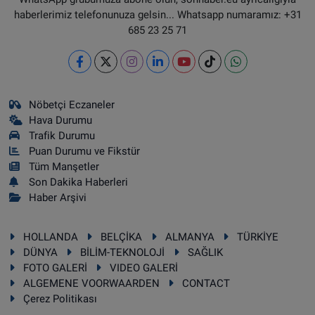
haberlerimiz telefonunuza gelsin... Whatsapp numaramız: +31
685 23 25 71
Nöbetçi Eczaneler
Hava Durumu
Trafik Durumu
Puan Durumu ve Fikstür
Tüm Manşetler
Son Dakika Haberleri
Haber Arşivi
HOLLANDA
BELÇİKA
ALMANYA
TÜRKİYE
DÜNYA
BİLİM-TEKNOLOJİ
SAĞLIK
FOTO GALERİ
VIDEO GALERİ
ALGEMENE VOORWAARDEN
CONTACT
Çerez Politikası