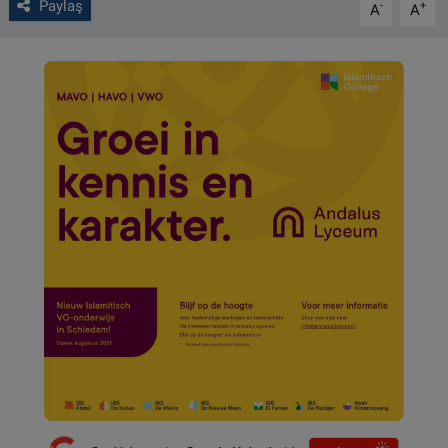
Paylaş
-
+
A
A
VIDEO GALERİ
ALGEMENE VOORWAARDEN
CONTACT
Çerez Politikası