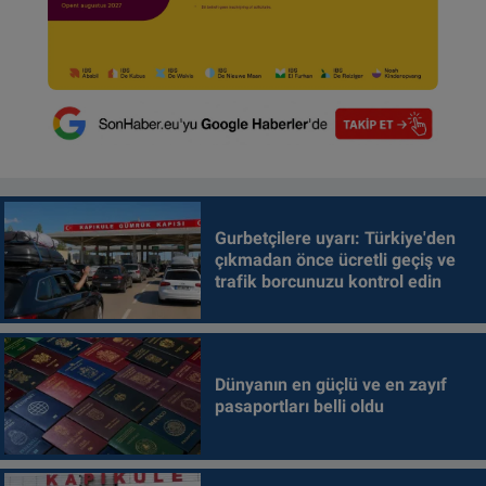
Gurbetçilere uyarı: Türkiye'den
çıkmadan önce ücretli geçiş ve
trafik borcunuzu kontrol edin
Dünyanın en güçlü ve en zayıf
pasaportları belli oldu