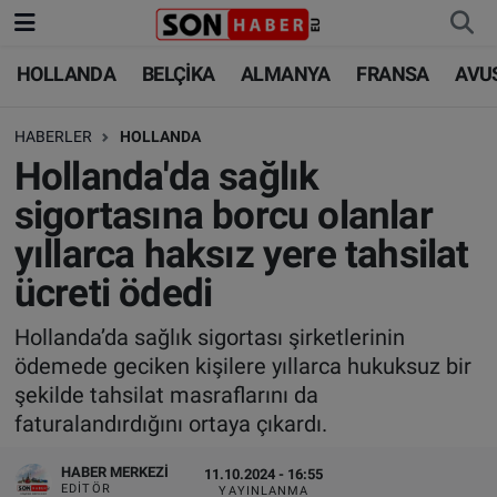
HOLLANDA
BELÇİKA
ALMANYA
FRANSA
AVU
HOLLANDA
HOLLANDA
Nöbetçi Eczaneler
HABERLER
HOLLANDA
BELÇİKA
BELÇİKA
Hava Durumu
Hollanda'da sağlık
ALMANYA
ALMANYA
Trafik Durumu
sigortasına borcu olanlar
yıllarca haksız yere tahsilat
FRANSA
TÜRKİYE
Süper Lig Puan Durumu ve Fikstür
ücreti ödedi
AVUSTURYA
DÜNYA
Tüm Manşetler
Hollanda’da sağlık sigortası şirketlerinin
ödemede geciken kişilere yıllarca hukuksuz bir
SAĞLIK - YAŞAM
BİLİM-TEKNOLOJİ
Son Dakika Haberleri
şekilde tahsilat masraflarını da
faturalandırdığını ortaya çıkardı.
BİLİM-TEKNOLOJİ
SAĞLIK
Haber Arşivi
HABER MERKEZI
11.10.2024 - 16:55
FOTO GALERİ
EDITÖR
YAYINLANMA