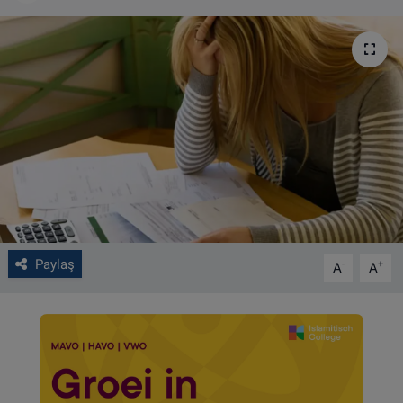
VIDEO GALERİ
ALGEMENE VOORWAARDEN
CONTACT
Çerez Politikası
Paylaş
-
+
A
A