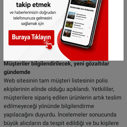
Soruşturma kapsamında, internet sitesinden
yapılan ödemelerin, bir “para kuryesi”
aracılığıyla sağlanan banka hesabı üzerinden
gerçekleştirildiği tespit edildi. Yetkililer, suç
ağının kapsamı ve bağlantılarına ilişkin
araştırmaların sürdüğünü bildirdi.
Müşteriler bilgilendirilecek, yeni gözaltılar
gündemde
Web sitesinin tam müşteri listesinin polis
ekiplerinin elinde olduğu açıklandı. Yetkililer,
müşterilere sipariş edilen ürünlerin artık teslim
edilmeyeceği yönünde bilgilendirme
yapılacağını duyurdu. İncelemeler sonucunda
büyük alıcıların da tespit edildiği ve bu kişilere