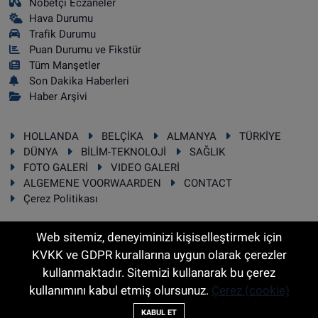
Nöbetçi Eczaneler
Hava Durumu
Trafik Durumu
Puan Durumu ve Fikstür
Tüm Manşetler
Son Dakika Haberleri
Haber Arşivi
HOLLANDA
BELÇİKA
ALMANYA
TÜRKİYE
DÜNYA
BİLİM-TEKNOLOJİ
SAĞLIK
FOTO GALERİ
VIDEO GALERİ
ALGEMENE VOORWAARDEN
CONTACT
Çerez Politikası
Web sitemiz, deneyiminizi kişiselleştirmek için
KVKK ve GDPR kurallarına uygun olarak çerezler
RSS
Copyright © 2025 Sonhaber.eu Her hakkı saklıdır.
kullanmaktadır. Sitemizi kullanarak bu çerez
kullanımını kabul etmiş olursunuz.
Çerez (cookie)
Haber Yazılımı:
TE Bilişim
KABUL ET