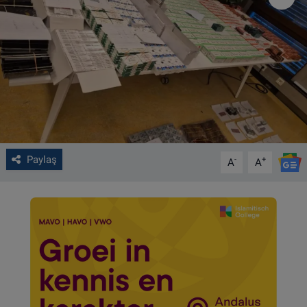
VIDEO GALERİ
ALGEMENE VOORWAARDEN
CONTACT
Çerez Politikası
Paylaş
-
+
A
A