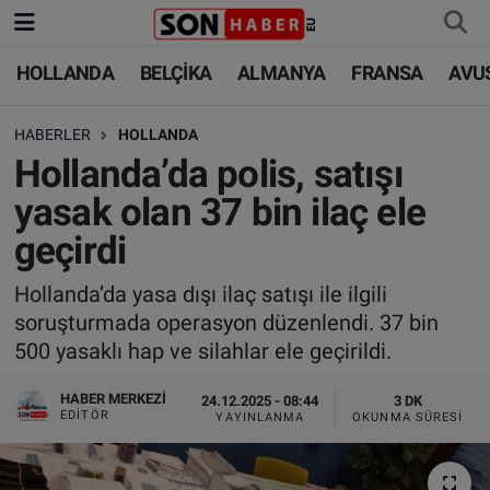
HOLLANDA
BELÇİKA
ALMANYA
FRANSA
AVU
HOLLANDA
HOLLANDA
Nöbetçi Eczaneler
HABERLER
HOLLANDA
BELÇİKA
BELÇİKA
Hava Durumu
Hollanda’da polis, satışı
ALMANYA
ALMANYA
Trafik Durumu
yasak olan 37 bin ilaç ele
geçirdi
FRANSA
TÜRKİYE
Süper Lig Puan Durumu ve Fikstür
Hollanda’da yasa dışı ilaç satışı ile ilgili
AVUSTURYA
DÜNYA
Tüm Manşetler
soruşturmada operasyon düzenlendi. 37 bin
500 yasaklı hap ve silahlar ele geçirildi.
SAĞLIK - YAŞAM
BİLİM-TEKNOLOJİ
Son Dakika Haberleri
HABER MERKEZI
24.12.2025 - 08:44
3 DK
BİLİM-TEKNOLOJİ
SAĞLIK
Haber Arşivi
EDITÖR
YAYINLANMA
OKUNMA SÜRESI
FOTO GALERİ