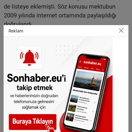
de listeye eklemişti. Söz konusu mektubun
2009 yılında internet ortamında paylaşıldığı
doğrulandı.
Reklam
Paylaşımlarda, öğretmenin metni güncellediği,
üzerinde bu haftanın salı gününün tarihinin
bulunduğu ve açılış cümlesinin orijinal
metinden farklı olduğu görüldü.
Okul yönetimi açıklamasında şu ifadeleri
kullandı:
“
Öğretmen, öğrencilerin kötü yazılmış bir
mektubun nasıl olmaması gerektiğini
görmesini amaçlamış. Ancak bu metnin tonu
ve içeriği tamamen uygunsuzdur. Metindeki
olumsuz stereotipler okulumuzun değerleriyle