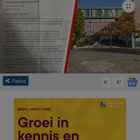
VIDEO GALERİ
ALGEMENE VOORWAARDEN
CONTACT
Çerez Politikası
Paylaş
-
+
A
A