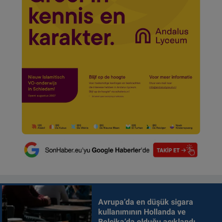
Avrupa’da en düşük sigara
kullanımının Hollanda ve
Belçika’da olduğu açıklandı