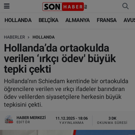
HOLLANDA
BELÇİKA
ALMANYA
FRANSA
AVU
HOLLANDA
HOLLANDA
Nöbetçi Eczaneler
HABERLER
HOLLANDA
BELÇİKA
BELÇİKA
Hava Durumu
Hollanda’da ortaokulda
ALMANYA
ALMANYA
Trafik Durumu
verilen ‘ırkçı ödev' büyük
tepki çekti
FRANSA
TÜRKİYE
Süper Lig Puan Durumu ve Fikstür
Hollanda’nın Schiedam kentinde bir ortaokulda
AVUSTURYA
DÜNYA
Tüm Manşetler
öğrencilere verilen ve ırkçı ifadeler barındıran
ödev velilerden siyasetçilere herkesin büyük
SAĞLIK - YAŞAM
BİLİM-TEKNOLOJİ
Son Dakika Haberleri
tepkisini çekti.
BİLİM-TEKNOLOJİ
SAĞLIK
Haber Arşivi
HABER MERKEZI
11.12.2025 - 18:06
3 DK
EDITÖR
YAYINLANMA
OKUNMA SÜRESI
FOTO GALERİ