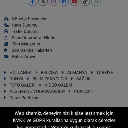
Nöbetçi Eczaneler
Hava Durumu
Trafik Durumu
Puan Durumu ve Fikstür
Tüm Manşetler
Son Dakika Haberleri
Haber Arşivi
HOLLANDA
BELÇİKA
ALMANYA
TÜRKİYE
DÜNYA
BİLİM-TEKNOLOJİ
SAĞLIK
FOTO GALERİ
VIDEO GALERİ
ALGEMENE VOORWAARDEN
CONTACT
Çerez Politikası
Web sitemiz, deneyiminizi kişiselleştirmek için
KVKK ve GDPR kurallarına uygun olarak çerezler
RSS
Copyright © 2025 Sonhaber.eu Her hakkı saklıdır.
kullanmaktadır. Sitemizi kullanarak bu çerez