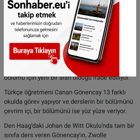
olurken, okuma ve yazma konusunda birçok
öğrenci zorlanıyor.
Gurbetçilere uyarı: Tatil
dönüşünde altın
getirirken bu kuralları
unutmayın
Türk edebiyatının da öğrencilerin önemli bir
bölümü için yeni bir alan olduğu ifade ediliyor.
Türkçe öğretmeni Canan Gönencay 13 farklı
okulda görev yapıyor ve derslerin bir bölümünü
çevrim içi, bir bölümünü ise yüz yüze veriyor.
Den Haag’daki Johan de Witt Okulu'nda tam bir
sınıfa ders veren Gönencay'ın, Zwolle