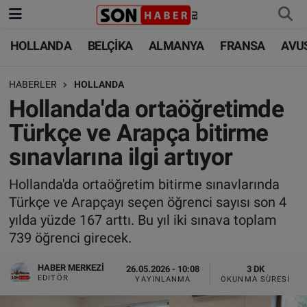
HOLLANDA
BELÇİKA
ALMANYA
FRANSA
AVU
HOLLANDA
HOLLANDA
Nöbetçi Eczaneler
HABERLER
HOLLANDA
BELÇİKA
BELÇİKA
Hava Durumu
Hollanda'da ortaöğretimde
ALMANYA
ALMANYA
Trafik Durumu
Türkçe ve Arapça bitirme
sınavlarına ilgi artıyor
FRANSA
TÜRKİYE
Süper Lig Puan Durumu ve Fikstür
Hollanda'da ortaöğretim bitirme sınavlarında
AVUSTURYA
DÜNYA
Tüm Manşetler
Türkçe ve Arapçayı seçen öğrenci sayısı son 4
yılda yüzde 167 arttı. Bu yıl iki sınava toplam
SAĞLIK - YAŞAM
BİLİM-TEKNOLOJİ
Son Dakika Haberleri
739 öğrenci girecek.
BİLİM-TEKNOLOJİ
SAĞLIK
Haber Arşivi
HABER MERKEZI
26.05.2026 - 10:08
3 DK
EDITÖR
YAYINLANMA
OKUNMA SÜRESI
FOTO GALERİ