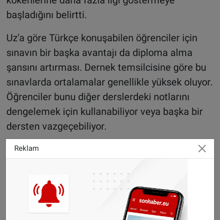
başladığını belirtti.
Uz'a göre Türkçe konuşabilen öğrenciler için
sınavın bir başka avantajı da diploma alma
şansını artırması. Dernek temsilcisine göre bu
sınavlarda ortalamalar genellikle yüksek oluyor.
Öğrenciler bunu diğer derslerdeki notlarını
dengelemek için kullanabiliyor veya başka bir
dersten vazgeçebiliyor.
Konuşmak kolay, okumak ve yazmak daha zor
Reklam
Yaşayan Diller Öğretmenleri Derneği yönetim
kurulu üyesi ve Türkçe öğretmeni Canan
Gönencay’a göre öğrenciler konuşma ve
dinleme becerilerinde genellikle başarılı