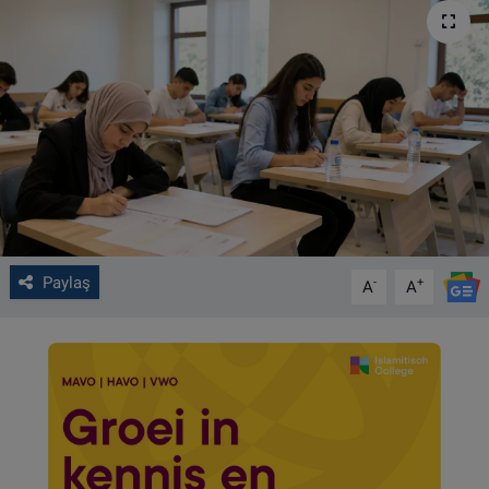
VIDEO GALERİ
ALGEMENE VOORWAARDEN
CONTACT
Çerez Politikası
Paylaş
-
+
A
A