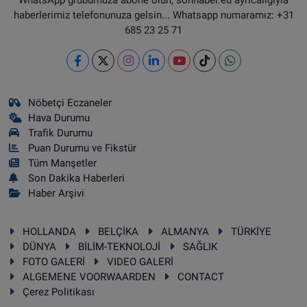
haberlerimiz telefonunuza gelsin... Whatsapp numaramız: +31
685 23 25 71
Nöbetçi Eczaneler
Hava Durumu
Trafik Durumu
Puan Durumu ve Fikstür
Tüm Manşetler
Son Dakika Haberleri
Haber Arşivi
HOLLANDA
BELÇİKA
ALMANYA
TÜRKİYE
DÜNYA
BİLİM-TEKNOLOJİ
SAĞLIK
FOTO GALERİ
VIDEO GALERİ
ALGEMENE VOORWAARDEN
CONTACT
Çerez Politikası