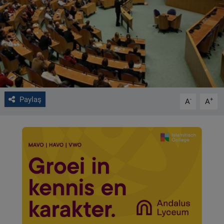
VIDEO GALERİ
ALGEMENE VOORWAARDEN
CONTACT
Çerez Politikası
Paylaş
-
+
A
A