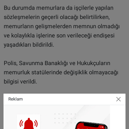
Bu durumda memurlara da işçilerle yapılan
sözleşmelerin geçerli olacağı belirtilirken,
memurların gelişmelerden memnun olmadığı
ve kolaylıkla işlerine son verileceği endişesi
yaşadıkları bildirildi.
Polis, Savunma Banaklığı ve Hukukçuların
memurluk statülerinde değişiklik olmayacağı
bilgisi verildi.
SONHABER.EU
Reklam