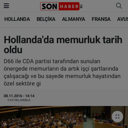
HOLLANDA
BELÇİKA
ALMANYA
FRANSA
AVU
HOLLANDA
HOLLANDA
Nöbetçi Eczaneler
BELÇİKA
BELÇİKA
Hava Durumu
Hollanda'da memurluk tarih
oldu
ALMANYA
ALMANYA
Trafik Durumu
D66 ile CDA partisi tarafından sunulan
FRANSA
TÜRKİYE
Süper Lig Puan Durumu ve Fikstür
önergede memurların da artık işçi şartlarında
çalışacağı ve bu sayede memurluk hayatından
AVUSTURYA
DÜNYA
Tüm Manşetler
özel sektöre gi
SAĞLIK - YAŞAM
BİLİM-TEKNOLOJİ
Son Dakika Haberleri
08.11.2016 - 14:14
YAYINLANMA
BİLİM-TEKNOLOJİ
SAĞLIK
Haber Arşivi
FOTO GALERİ