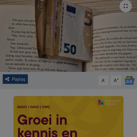
VIDEO GALERİ
ALGEMENE VOORWAARDEN
CONTACT
Çerez Politikası
Paylaş
-
+
A
A