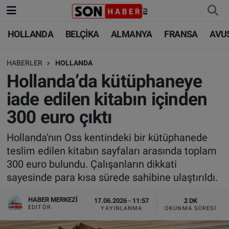
HOLLANDA
BELÇİKA
ALMANYA
FRANSA
AVU
HOLLANDA
HOLLANDA
Nöbetçi Eczaneler
HABERLER
HOLLANDA
BELÇİKA
BELÇİKA
Hava Durumu
Hollanda’da kütüphaneye
ALMANYA
ALMANYA
Trafik Durumu
iade edilen kitabın içinden
300 euro çıktı
FRANSA
TÜRKİYE
Süper Lig Puan Durumu ve Fikstür
Hollanda'nın Oss kentindeki bir kütüphanede
AVUSTURYA
DÜNYA
Tüm Manşetler
teslim edilen kitabın sayfaları arasında toplam
300 euro bulundu. Çalışanların dikkati
SAĞLIK - YAŞAM
BİLİM-TEKNOLOJİ
Son Dakika Haberleri
sayesinde para kısa sürede sahibine ulaştırıldı.
BİLİM-TEKNOLOJİ
SAĞLIK
Haber Arşivi
HABER MERKEZI
17.06.2026 - 11:57
2 DK
EDITÖR
YAYINLANMA
OKUNMA SÜRESI
FOTO GALERİ