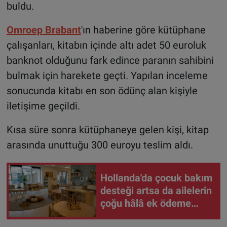
buldu.
Omroep Brabant
'ın haberine göre kütüphane
çalışanları, kitabın içinde altı adet 50 euroluk
banknot olduğunu fark edince paranın sahibini
bulmak için harekete geçti. Yapılan inceleme
sonucunda kitabı en son ödünç alan kişiyle
iletişime geçildi.
Kısa süre sonra kütüphaneye gelen kişi, kitap
arasında unuttuğu 300 euroyu teslim aldı.
Hollanda'da çocuk bakım
desteği artsa da ailelerin
çoğu hâlâ ek ödeme
yapıyor