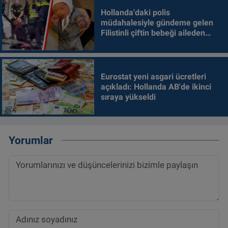
Hollanda'daki polis
müdahalesiyle gündeme gelen
Filistinli çiftin bebeği aileden
alındı
Eurostat yeni asgari ücretleri
açıkladı: Hollanda AB'de ikinci
sıraya yükseldi
Yorumlar