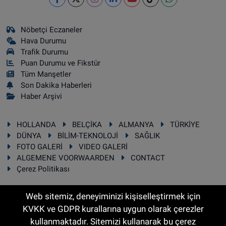
Nöbetçi Eczaneler
Hava Durumu
Trafik Durumu
Puan Durumu ve Fikstür
Tüm Manşetler
Son Dakika Haberleri
Haber Arşivi
HOLLANDA
BELÇİKA
ALMANYA
TÜRKİYE
DÜNYA
BİLİM-TEKNOLOJİ
SAĞLIK
FOTO GALERİ
VIDEO GALERİ
ALGEMENE VOORWAARDEN
CONTACT
Çerez Politikası
Web sitemiz, deneyiminizi kişiselleştirmek için
KVKK ve GDPR kurallarına uygun olarak çerezler
RSS
Copyright © 2025 Sonhaber.eu Her hakkı saklıdır.
kullanmaktadır. Sitemizi kullanarak bu çerez