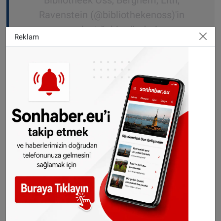
Ravenstein (@bibliothekenoss)'in
paylaştığı bir gönderi
Reklam
Kitap teslim etmeden önce kontrol edin
Yaşanan olayın ardından kütüphane yönetimi,
okuyuculara kitaplarını iade etmeden önce
mutlaka kontrol etmeleri tavsiyesinde bulundu.
Kitap sayfaları arasında yalnızca ayraç değil,
önemli belgeler, notlar veya para gibi değerli
eşyaların da unutulabildiğine dikkat çekilen
paylaşımda, "Kitabınızı teslim etmeden önce
mutlaka gözden geçirin. İçinde nasıl bir hazine
saklı olduğunu bilemezsiniz" mesajı verildi.