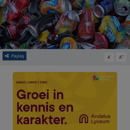
VIDEO GALERİ
ALGEMENE VOORWAARDEN
CONTACT
Çerez Politikası
Paylaş
-
+
A
A