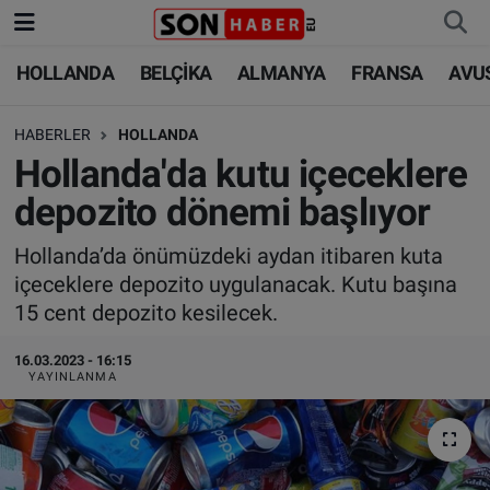
HOLLANDA
BELÇİKA
ALMANYA
FRANSA
AVU
HOLLANDA
HOLLANDA
Nöbetçi Eczaneler
HABERLER
HOLLANDA
BELÇİKA
BELÇİKA
Hava Durumu
Hollanda'da kutu içeceklere
ALMANYA
ALMANYA
Trafik Durumu
depozito dönemi başlıyor
FRANSA
TÜRKİYE
Süper Lig Puan Durumu ve Fikstür
Hollanda’da önümüzdeki aydan itibaren kuta
içeceklere depozito uygulanacak. Kutu başına
AVUSTURYA
DÜNYA
Tüm Manşetler
15 cent depozito kesilecek.
SAĞLIK - YAŞAM
BİLİM-TEKNOLOJİ
Son Dakika Haberleri
16.03.2023 - 16:15
YAYINLANMA
BİLİM-TEKNOLOJİ
SAĞLIK
Haber Arşivi
FOTO GALERİ