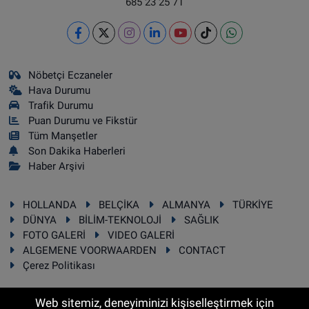
685 23 25 71
Nöbetçi Eczaneler
Hava Durumu
Trafik Durumu
Puan Durumu ve Fikstür
Tüm Manşetler
Son Dakika Haberleri
Haber Arşivi
HOLLANDA
BELÇİKA
ALMANYA
TÜRKİYE
DÜNYA
BİLİM-TEKNOLOJİ
SAĞLIK
FOTO GALERİ
VIDEO GALERİ
ALGEMENE VOORWAARDEN
CONTACT
Çerez Politikası
Web sitemiz, deneyiminizi kişiselleştirmek için