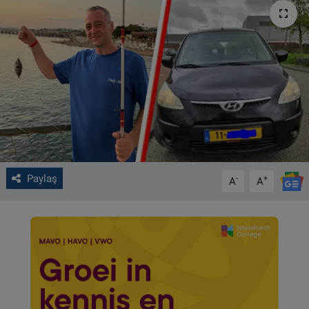
VIDEO GALERİ
ALGEMENE VOORWAARDEN
CONTACT
Çerez Politikası
Paylaş
-
+
A
A