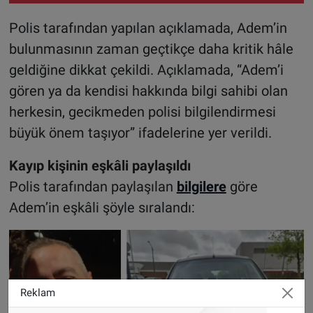
Polis tarafından yapılan açıklamada, Adem’in
bulunmasının zaman geçtikçe daha kritik hâle
geldiğine dikkat çekildi. Açıklamada, “Adem’i
gören ya da kendisi hakkında bilgi sahibi olan
herkesin, gecikmeden polisi bilgilendirmesi
büyük önem taşıyor” ifadelerine yer verildi.
Kayıp kişinin eşkâli paylaşıldı
Polis tarafından paylaşılan
bilgilere
göre
Adem’in eşkâli şöyle sıralandı:
Reklam