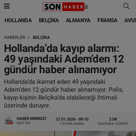
HOLLANDA
BELÇİKA
ALMANYA
FRANSA
AVU
HOLLANDA
HOLLANDA
Nöbetçi Eczaneler
HABERLER
BELÇİKA
BELÇİKA
BELÇİKA
Hava Durumu
Hollanda’da kayıp alarmı:
ALMANYA
ALMANYA
Trafik Durumu
49 yaşındaki Adem’den 12
gündür haber alınamıyor
FRANSA
TÜRKİYE
Süper Lig Puan Durumu ve Fikstür
Hollanda’da ikamet eden 49 yaşındaki
AVUSTURYA
DÜNYA
Tüm Manşetler
Adem’den 12 gündür haber alınamıyor. Polis,
kayıp kişinin Belçika’da olabileceği ihtimali
SAĞLIK - YAŞAM
BİLİM-TEKNOLOJİ
Son Dakika Haberleri
üzerinde duruyor.
BİLİM-TEKNOLOJİ
SAĞLIK
Haber Arşivi
HABER MERKEZI
27.01.2026 - 09:10
2 DK
EDITÖR
YAYINLANMA
OKUNMA SÜRESI
FOTO GALERİ