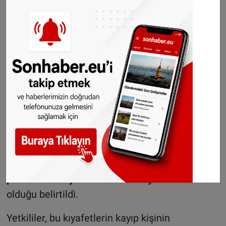
Cinsiyet:
Erkek
Yaş:
49
Saç rengi:
Gri
Göz rengi:
Kahverengi
Adem’in kaybolduğu sırada üzerinde bulunan
kıyafetlerin ise
siyah mont, açık mavi kot
pantolon
ve
siyah Nike marka ayakkabılar
olduğu belirtildi.
Yetkililer, bu kıyafetlerin kayıp kişinin