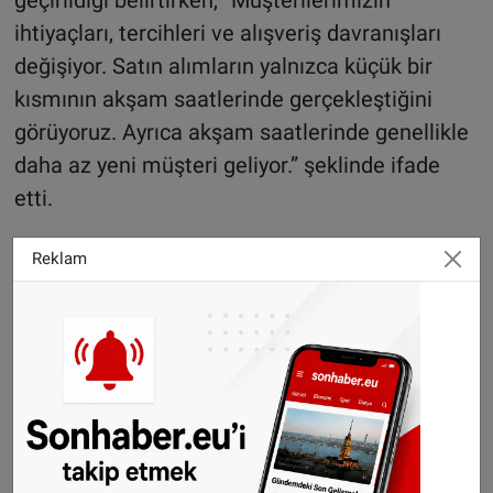
ihtiyaçları, tercihleri ve alışveriş davranışları
değişiyor. Satın alımların yalnızca küçük bir
kısmının akşam saatlerinde gerçekleştiğini
görüyoruz. Ayrıca akşam saatlerinde genellikle
daha az yeni müşteri geliyor.” şeklinde ifade
etti.
Foto:
Adam Kolmacka - Unsplash
Reklam
Sitemizde yayımlanan haberlerin her türlü
hakkı
SONHABER.eu
’
ya aittir. Haberin linki
kaynak olarak gösterilmeden alınan haberler
için hukuki işlem başlatılacaktır.
Sonhaber'i artık Telegram'da da takip
edebilirsiniz:
t.me/sonhabereu