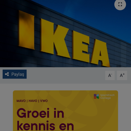
VIDEO GALERİ
ALGEMENE VOORWAARDEN
CONTACT
Çerez Politikası
Paylaş
-
+
A
A