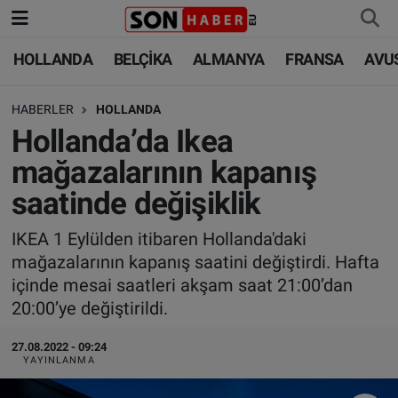
HOLLANDA
BELÇİKA
ALMANYA
FRANSA
AVU
HOLLANDA
HOLLANDA
Nöbetçi Eczaneler
HABERLER
HOLLANDA
BELÇİKA
BELÇİKA
Hava Durumu
Hollanda’da Ikea
ALMANYA
ALMANYA
Trafik Durumu
mağazalarının kapanış
saatinde değişiklik
FRANSA
TÜRKİYE
Süper Lig Puan Durumu ve Fikstür
IKEA 1 Eylülden itibaren Hollanda'daki
AVUSTURYA
DÜNYA
Tüm Manşetler
mağazalarının kapanış saatini değiştirdi. Hafta
içinde mesai saatleri akşam saat 21:00’dan
SAĞLIK - YAŞAM
BİLİM-TEKNOLOJİ
Son Dakika Haberleri
20:00’ye değiştirildi.
BİLİM-TEKNOLOJİ
SAĞLIK
Haber Arşivi
27.08.2022 - 09:24
YAYINLANMA
FOTO GALERİ