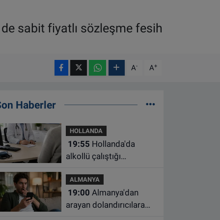
 de sabit fiyatlı sözleşme fesih
-
+
A
A
Son Haberler
HOLLANDA
19:55
Hollanda'da
alkollü çalıştığı
belirlenen aile hekimine
ALMANYA
çalışma yasağı
19:00
Almanya'dan
arayan dolandırıcılara
ait bu numaralara dikkat