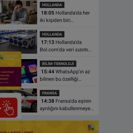
HOLLANDA
18:05
Hollanda'da her
iki kişiden biri
borçlarından utanıyor
HOLLANDA
17:13
Hollanda'da
Bol.com'da veri sızıntısı:
Müşteri bilgileri ele
BİLİM-TEKNOLOJİ
geçirilmiş olabilir
15:44
WhatsApp'ın az
bilinen bu özelliği
sohbetleri daha düzenli
FRANSA
hale getiriyor
14:38
Fransa'da eşinin
ayrılığını kabullenmeyen
baba 17 yaşındaki
oğlunu öldürdü