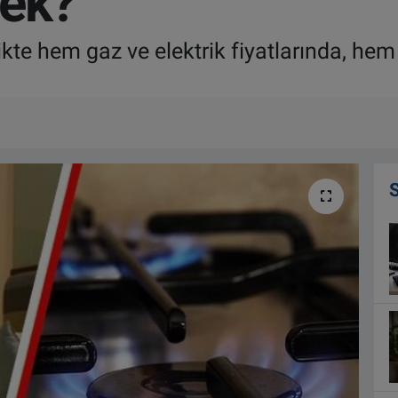
cek?
ikte hem gaz ve elektrik fiyatlarında, hem
.