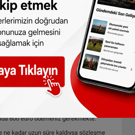
kWh kullandınız. Yeni tedarikçiye kWh
apacaksınız.
şmesi için ödemeniz gereken iptal ücreti
) çarpı (1800 - 800). Yani 0,15 çarpı 1000 =
azı metreküp (m³) başına 1,70 eurodan
800 m³ gaz satın alacağınızı varsayalım.
rihte sadece 900 m³ kullandınız. Yeni
 ödüyor. Bu durumda hesaplama şu şekilde
 900). Yani; 0,50 çarpı 900 = 450 euro
elektrik için ödemeniz gereken iptal ücreti
amda 600 euro ödemeniz gerekmekte.
ne ne kadar uzun süre kaldıysa sözleşme