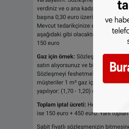
verdiniz ve o ana kadar toplam 800 
başına 0,30 euro üzerinden ödeme y
Mevcut tedarikçinize elektrik sözle
aşağıdaki gibi olacaktır: (0,45 - 0,30
150 euro
Gaz için örnek:
Sözleşmenize göre g
satın alıyorsunuz ve bir yıl içinde 1
Sözleşmeyi feshetmek istediğiniz ta
müşteriler 1 m³ gaz için 1,20 euro
yapılıyor: (1,70 - 1,20) çarpı (1800 -
Toplam iptal ücreti:
Hem gaz hem de 
ise 150 euro + 450 euro. Yani topl
Sabit fiyatlı sözleşmenizin bitmesi