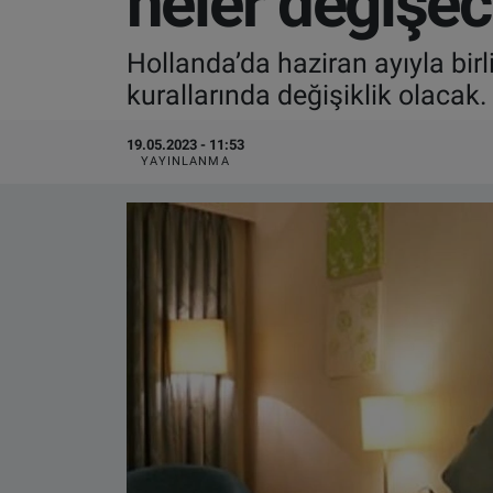
neler değişe
VIDEO GALERİ
Hollanda’da haziran ayıyla birl
kurallarında değişiklik olacak
ALGEMENE VOORWAARDEN
19.05.2023 - 11:53
CONTACT
YAYINLANMA
Çerez Politikası