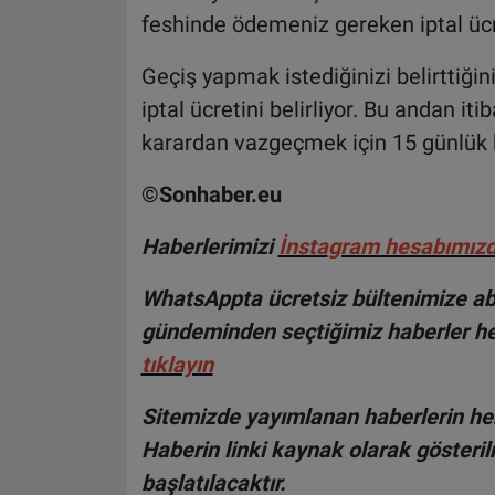
feshinde ödemeniz gereken iptal ücre
Geçiş yapmak istediğinizi belirttiği
iptal ücretini belirliyor. Bu andan 
karardan vazgeçmek için 15 günlük b
©Sonhaber.eu
H
aberlerimizi
İnsta
gram hesabımız
WhatsAppta ücretsiz bültenimize abo
gündeminden seçtiğimiz haberler he
tıklayın
Sitemizde yayımlanan haberlerin her
Haberin linki kaynak olarak gösteri
başlatılacaktır.