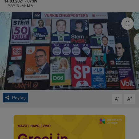
14.03.2021 - 07:09
YAYINLANMA
VIDEO GALERİ
ALGEMENE VOORWAARDEN
CONTACT
Çerez Politikası
Paylaş
-
+
A
A