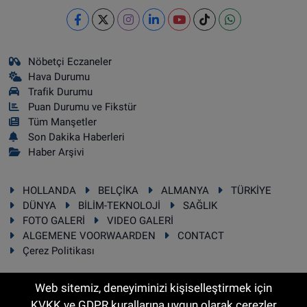
Nöbetçi Eczaneler
Hava Durumu
Trafik Durumu
Puan Durumu ve Fikstür
Tüm Manşetler
Son Dakika Haberleri
Haber Arşivi
HOLLANDA
BELÇİKA
ALMANYA
TÜRKİYE
DÜNYA
BİLİM-TEKNOLOJİ
SAĞLIK
FOTO GALERİ
VIDEO GALERİ
ALGEMENE VOORWAARDEN
CONTACT
Çerez Politikası
Web sitemiz, deneyiminizi kişiselleştirmek için
KVKK ve GDPR kurallarına uygun olarak çerezler