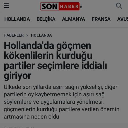
HOLLANDA
BELÇİKA
ALMANYA
FRANSA
AVU
HOLLANDA
HOLLANDA
Nöbetçi Eczaneler
HABERLER
HOLLANDA
BELÇİKA
BELÇİKA
Hava Durumu
Hollanda'da göçmen
ALMANYA
ALMANYA
Trafik Durumu
kökenlilerin kurduğu
partiler seçimlere iddialı
FRANSA
TÜRKİYE
Süper Lig Puan Durumu ve Fikstür
giriyor
AVUSTURYA
DÜNYA
Tüm Manşetler
Ülkede son yıllarda aşırı sağın yükselişi, diğer
partilerin oy kaybetmemek için aşırı sağ
SAĞLIK - YAŞAM
BİLİM-TEKNOLOJİ
Son Dakika Haberleri
söylemlere ve uygulamalara yönelmesi,
göçmenlerin kurduğu partilere verilen önemin
BİLİM-TEKNOLOJİ
SAĞLIK
Haber Arşivi
artmasına neden oldu
FOTO GALERİ