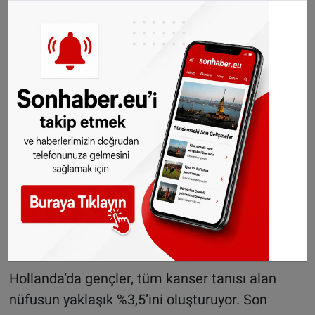
kadınlar öne çıkıyor.
Net bir neden yok
Artışın altında yatan tek bir neden henüz
belirlenemedi. Ailede meme ya da testis
kanseri geçmişi olan gençlerin riski arttığı
biliniyor; ancak genel artış sebepleri karmaşık
ve çok etkenli görünüyor.
Eurostat yeni asgari
ücretleri açıkladı:
Hollanda AB'de ikinci
sıraya yükseldi
Hollanda’da gençler, tüm kanser tanısı alan
nüfusun yaklaşık %3,5’ini oluşturuyor. Son