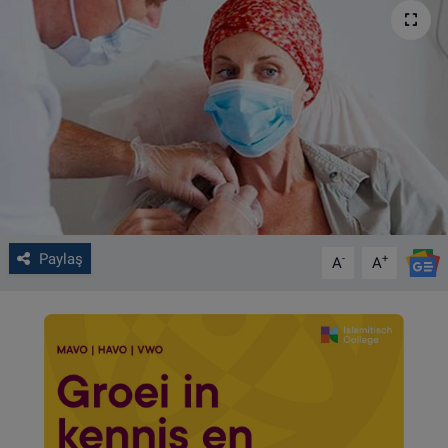
VIDEO GALERİ
ALGEMENE VOORWAARDEN
CONTACT
Çerez Politikası
Paylaş
-
+
A
A