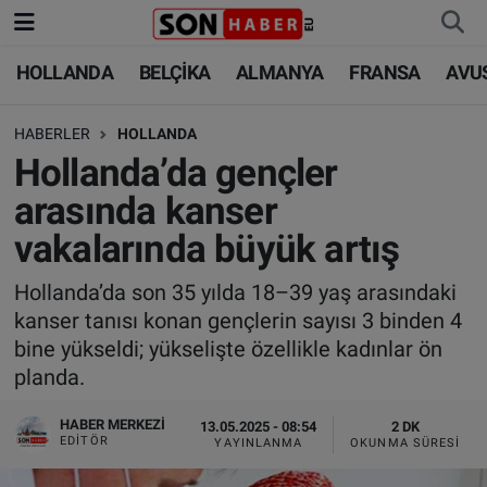
HOLLANDA
BELÇİKA
ALMANYA
FRANSA
AVU
HOLLANDA
HOLLANDA
Nöbetçi Eczaneler
HABERLER
HOLLANDA
BELÇİKA
BELÇİKA
Hava Durumu
Hollanda’da gençler
ALMANYA
ALMANYA
Trafik Durumu
arasında kanser
vakalarında büyük artış
FRANSA
TÜRKİYE
Süper Lig Puan Durumu ve Fikstür
Hollanda’da son 35 yılda 18–39 yaş arasındaki
AVUSTURYA
DÜNYA
Tüm Manşetler
kanser tanısı konan gençlerin sayısı 3 binden 4
bine yükseldi; yükselişte özellikle kadınlar ön
SAĞLIK - YAŞAM
BİLİM-TEKNOLOJİ
Son Dakika Haberleri
planda.
BİLİM-TEKNOLOJİ
SAĞLIK
Haber Arşivi
HABER MERKEZI
13.05.2025 - 08:54
2 DK
EDITÖR
YAYINLANMA
OKUNMA SÜRESI
FOTO GALERİ