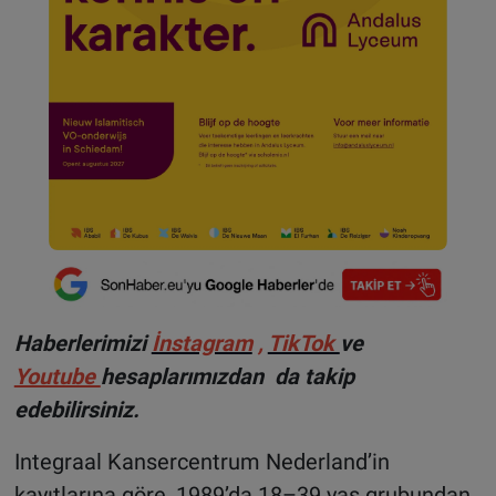
Haberlerimizi
İnstagram
,
TikTok
ve
Youtube
hesaplarımızdan da takip
edebilirsiniz.
Integraal Kansercentrum Nederland’in
kayıtlarına göre, 1989’da 18–39 yaş grubundan