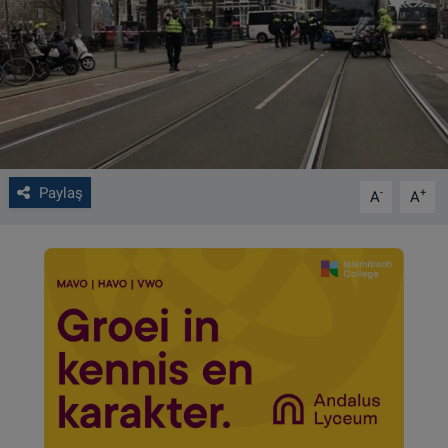
VIDEO GALERİ
ALGEMENE VOORWAARDEN
CONTACT
Çerez Politikası
Paylaş
-
+
A
A