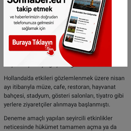
aşamada kafe ve restoranların açılması
öngörülüyor.
16 Haziran'da başlayacak dördüncü aşamada
daha fazla toplu etkinliklere izin verileceği
belirtilirken, 1 Temmuz itibarıyla tüm
yetişkinlerin en az ilk doz aşılarının yapılacağı
beşinci aşamaya geçileceği aktarıldı.
Hollanda'da etkileri gözlemlenmek üzere nisan
ayı itibarıyla müze, cafe, restoran, hayvanat
bahçesi, stadyum, gösteri salonları, tiyatro gibi
yerlere ziyaretçiler alınmaya başlanmıştı.
Deneme amaçlı yapılan seyircili etkinlikler
neticesinde hükümet tamamen açma ya da