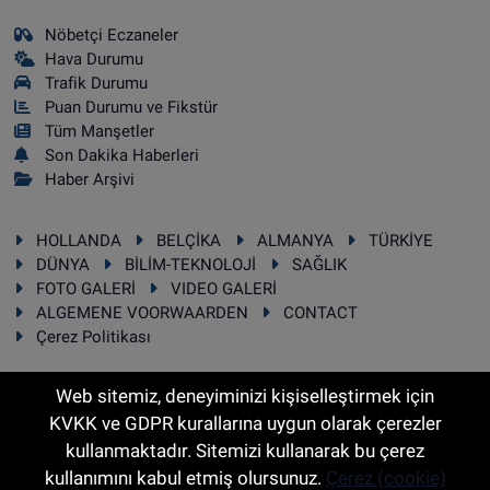
Nöbetçi Eczaneler
Hava Durumu
Trafik Durumu
Puan Durumu ve Fikstür
Tüm Manşetler
Son Dakika Haberleri
Haber Arşivi
HOLLANDA
BELÇİKA
ALMANYA
TÜRKİYE
DÜNYA
BİLİM-TEKNOLOJİ
SAĞLIK
FOTO GALERİ
VIDEO GALERİ
ALGEMENE VOORWAARDEN
CONTACT
Çerez Politikası
Web sitemiz, deneyiminizi kişiselleştirmek için
KVKK ve GDPR kurallarına uygun olarak çerezler
RSS
Copyright © 2025 Sonhaber.eu Her hakkı saklıdır.
kullanmaktadır. Sitemizi kullanarak bu çerez
kullanımını kabul etmiş olursunuz.
Çerez (cookie)