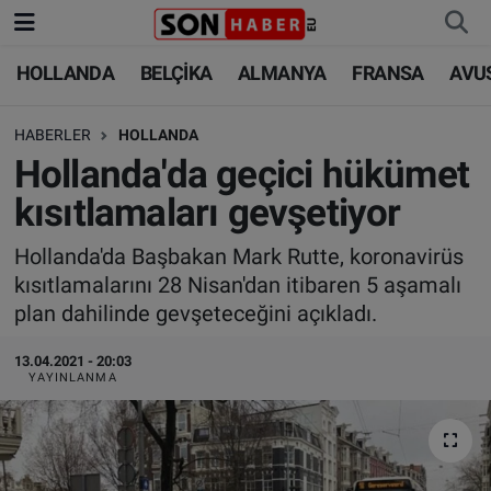
HOLLANDA
BELÇİKA
ALMANYA
FRANSA
AVU
HOLLANDA
HOLLANDA
Nöbetçi Eczaneler
HABERLER
HOLLANDA
BELÇİKA
BELÇİKA
Hava Durumu
Hollanda'da geçici hükümet
ALMANYA
ALMANYA
Trafik Durumu
kısıtlamaları gevşetiyor
FRANSA
TÜRKİYE
Süper Lig Puan Durumu ve Fikstür
Hollanda'da Başbakan Mark Rutte, koronavirüs
kısıtlamalarını 28 Nisan'dan itibaren 5 aşamalı
AVUSTURYA
DÜNYA
Tüm Manşetler
plan dahilinde gevşeteceğini açıkladı.
SAĞLIK - YAŞAM
BİLİM-TEKNOLOJİ
Son Dakika Haberleri
13.04.2021 - 20:03
YAYINLANMA
BİLİM-TEKNOLOJİ
SAĞLIK
Haber Arşivi
FOTO GALERİ