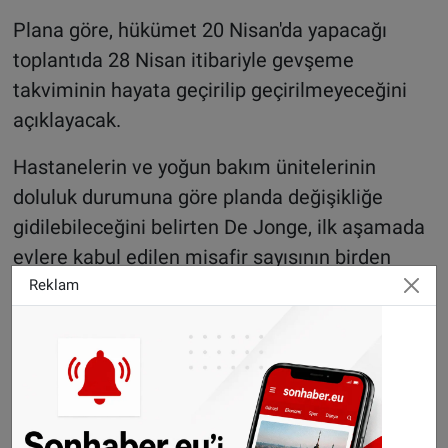
Plana göre, hükümet 20 Nisan'da yapacağı
toplantıda 28 Nisan itibariyle gevşeme
takviminin hayata geçirilip geçirilmeyeceğini
açıklayacak.
Hastanelerin ve yoğun bakım ünitelerinin
doluluk durumuna göre planda değişikliğe
gidilebileceğini belirten De Jonge, ilk aşamada
evlere kabul edilen misafir sayısının birden
ikiye yükseltileceğini belirtti.
Reklam
11 Mayıs'ta başlaması planlanan ikinci
aşamada negatif test ibraz edenler müze,
hayvanat bahçesi ve stadyumlara alınabilecek.
25 Mayıs'ta başlaması planlanan üçünü