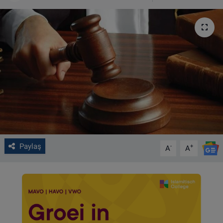
VIDEO GALERİ
ALGEMENE VOORWAARDEN
CONTACT
Çerez Politikası
Paylaş
-
+
A
A