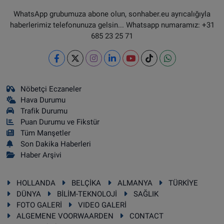
WhatsApp grubumuza abone olun, sonhaber.eu ayrıcalığıyla
haberlerimiz telefonunuza gelsin... Whatsapp numaramız: +31
685 23 25 71
Nöbetçi Eczaneler
Hava Durumu
Trafik Durumu
Puan Durumu ve Fikstür
Tüm Manşetler
Son Dakika Haberleri
Haber Arşivi
HOLLANDA
BELÇİKA
ALMANYA
TÜRKİYE
DÜNYA
BİLİM-TEKNOLOJİ
SAĞLIK
FOTO GALERİ
VIDEO GALERİ
ALGEMENE VOORWAARDEN
CONTACT