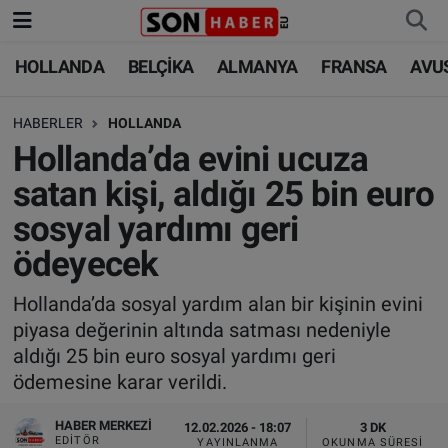
HOLLANDA
BELÇİKA
ALMANYA
FRANSA
AVU
HOLLANDA
HOLLANDA
Nöbetçi Eczaneler
HABERLER
HOLLANDA
BELÇİKA
BELÇİKA
Hava Durumu
Hollanda’da evini ucuza
ALMANYA
ALMANYA
Trafik Durumu
satan kişi, aldığı 25 bin euro
sosyal yardımı geri
FRANSA
TÜRKİYE
Süper Lig Puan Durumu ve Fikstür
ödeyecek
AVUSTURYA
DÜNYA
Tüm Manşetler
Hollanda’da sosyal yardım alan bir kişinin evini
piyasa değerinin altında satması nedeniyle
SAĞLIK - YAŞAM
BİLİM-TEKNOLOJİ
Son Dakika Haberleri
aldığı 25 bin euro sosyal yardımı geri
ödemesine karar verildi.
BİLİM-TEKNOLOJİ
SAĞLIK
Haber Arşivi
HABER MERKEZI
12.02.2026 - 18:07
3 DK
FOTO GALERİ
EDITÖR
YAYINLANMA
OKUNMA SÜRESI