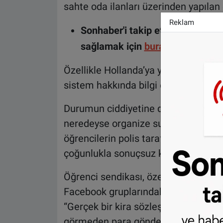
sahte oda ilanları üzerinden yapılan d
Reklam
Sonhaber'i takip etmek ve haber
sağlamak için
buraya tıklayın
.
Özellikle Hollanda’ya yeni gelen ulusl
sistem hakkında bilgi eksikliği nede
Durumun ciddiyetine dikkat çeken 
neredeyse organize suç seviyesine ul
öğrencilerin polis tarafından yeterin
çoğunlukla sonuçsuz kaldığını vurgul
Öğrenci sendikası, özellikle sosyal 
Facebook gruplarındaki oda ilanların
“Gerçek bir kira sözleşmesi görmed
görmeden para göndermek büyük risk”