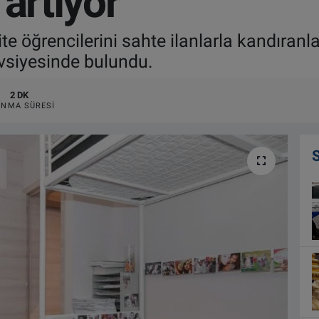
 artıyor
 öğrencilerini sahte ilanlarla kandıranları
avsiyesinde bulundu.
2 DK
NMA SÜRESI