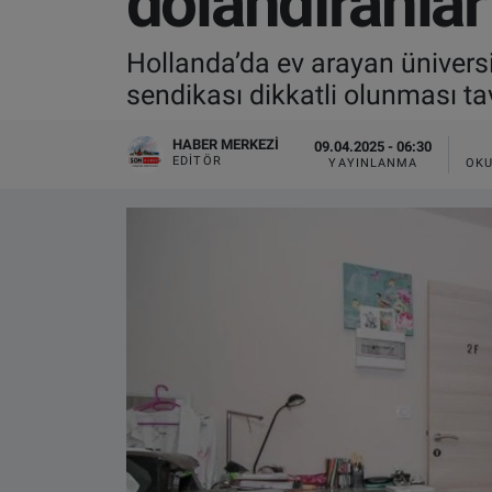
dolandıranlar
VIDEO GALERİ
Hollanda’da ev arayan üniversite
sendikası dikkatli olunması t
ALGEMENE VOORWAARDEN
HABER MERKEZI
09.04.2025 - 06:30
CONTACT
EDITÖR
YAYINLANMA
OKU
Çerez Politikası