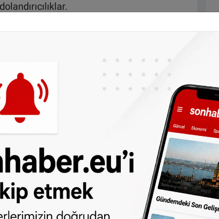
olandırıcılıklar.
lerimizin doğrudan telefonunuza gelmesini
ararası öğrenciler, dil eksikliği ve yerel
niyle bu tür tuzaklara daha kolay düşüyor.
LSVb Başkanı Abdelkader Karbache, “Bu
aştı” dedi. Karbache, ayrıca dolandırılan
ce ciddiye alınmadığını, şikayetlerin
adı.
medya, bağımsız kiralama siteleri ve şüpheli
a karşı uyarılarda bulundu. Karbache,
en hiçbir ödeme yapılmamalı. Odayı
 ifadelerini kullandı.