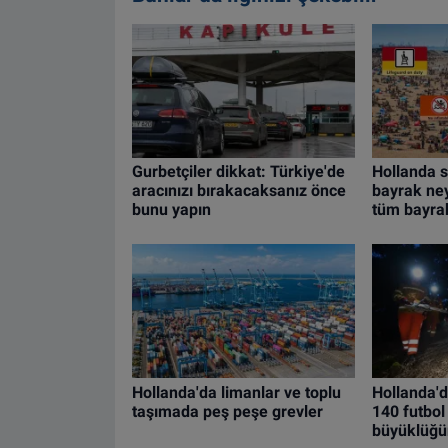
Gurbetçiler dikkat: Türkiye'de
Hollanda s
aracınızı bırakacaksanız önce
bayrak ney
bunu yapın
tüm bayrak
Hollanda'da limanlar ve toplu
Hollanda'd
taşımada peş peşe grevler
140 futbol
büyüklüğün