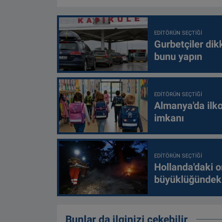
EDITÖRÜN SEÇTIĞI
Gurbetçiler dik
bunu yapın
EDITÖRÜN SEÇTIĞI
Almanya'da ilko
imkanı
EDITÖRÜN SEÇTIĞI
Hollanda'daki o
büyüklüğündeki
Bunlar da ilginizi çekebilir