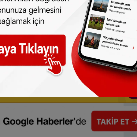
 barınma piyasasında daha sıkı denetim
bilgilendirme kampanyalarının