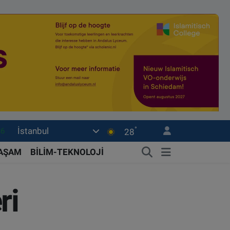
°
İstanbul
.1
28
14
YAŞAM
BİLİM-TEKNOLOJİ
11
45
ri
0
86