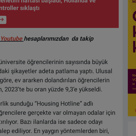
denetim haftası başladı, Hollanda ve
roller sıklaştı
Youtube
hesaplarımızdan da takip
üniversite öğrencilerinin sayısında büyük
daki şikayetler adeta patlama yaptı. Ulusal
göre, ev ararken dolandırılan öğrencilerin
, 2023’te bu oran yüzde 9,3’e yükseldi.
lik sunduğu “Housing Hotline” adlı
ğrencilere gerçekte var olmayan odalar için
ılıyor. Bazı ilanlarda ise sadece odayı
lep ediliyor. En yaygın yöntemlerden biri,