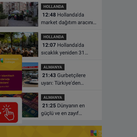
HOLLANDA
kuralları unutmayın
12:48
Hollanda'da
market dağıtım aracının
çarptığı 3 yaşındaki
HOLLANDA
çocuk hayatını kaybetti
12:07
Hollanda'da
sıcaklık yeniden 31
dereceye çıkacak
ALMANYA
21:43
Gurbetçilere
uyarı: Türkiye'den
çıkmadan önce ücretli
ALMANYA
geçiş ve trafik
21:25
Dünyanın en
borcunuzu kontrol edin
güçlü ve en zayıf
pasaportları belli oldu