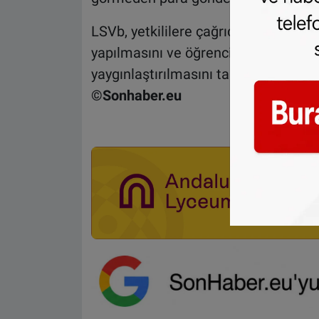
LSVb, yetkililere çağrıda bulunarak
yapılmasını ve öğrencilere yönelik 
yaygınlaştırılmasını talep ediyor.
©Sonhaber.eu