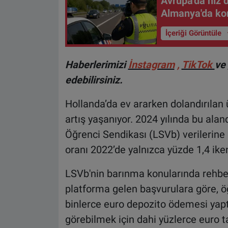
Avrupa'da hız 
Almanya'da kont
İçeriği Görüntüle
Haberlerimizi
İnstagram
,
TikTok
ve
edebilirsiniz.
Hollanda’da ev ararken dolandırılan 
artış yaşanıyor. 2024 yılında bu alan
Öğrenci Sendikası (LSVb) verilerine 
oranı 2022’de yalnızca yüzde 1,4 iken
LSVb'nin barınma konularında rehber
platforma gelen başvurulara göre, ö
binlerce euro depozito ödemesi yaptır
görebilmek için dahi yüzlerce euro ta