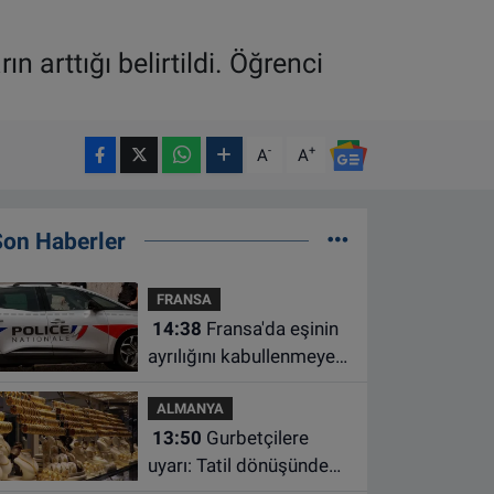
n arttığı belirtildi. Öğrenci
-
+
A
A
Son Haberler
FRANSA
14:38
Fransa'da eşinin
ayrılığını kabullenmeyen
baba 17 yaşındaki
ALMANYA
oğlunu öldürdü
13:50
Gurbetçilere
uyarı: Tatil dönüşünde
altın getirirken bu