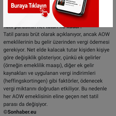
açınca, AOW maaşlarıyla bağlantılı olan tatil
parası da buna paralel olarak yükseldi.
Tatil parasının net tutarı ne kadar?
Tatil parası brüt olarak açıklanıyor, ancak AOW
emeklilerinin bu gelir üzerinden vergi ödemesi
gerekiyor. Net elde kalacak tutar kişiden kişiye
göre değişiklik gösteriyor, çünkü ek gelirler
(örneğin emeklilik maaşı), diğer ek gelir
kaynakları ve uygulanan vergi indirimleri
(heffingskortingen) gibi faktörler, ödenecek
vergi miktarını doğrudan etkiliyor. Bu nedenle
her AOW emeklisinin eline geçen net tatil
parası da değişiyor.
©Sonhaber.eu