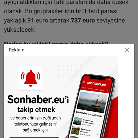
aylığı aldıkları için tatil paraları da daha düşük
olacak. Bu gruptakiler için brüt tatil parası
yaklaşık 91 euro artarak
737 euro
seviyesine
yükselecek.
Neden bu yıl tatil parası daha yüksek?
Reklam
Sosyal Sigortalar Kurumu (SVB), tatil parası
miktarındaki artışın temel nedeninin asgari
ücretteki yükselme olduğunu açıkladı. Buna
göre, tatil parası da tıpkı AOW maaşı gibi her
altı ayda bir enflasyon oranına göre
güncelleniyor. Ayrıca 1 Ocak 2025 itibarıyla,
genel vergi indiriminin (algemene
heffingskorting) aşamalı olarak kaldırılmaya
başlandığı gelir sınırı da yükseltildi. Tüm bu
değişiklikler asgari ücrette ciddi bir artışa yol