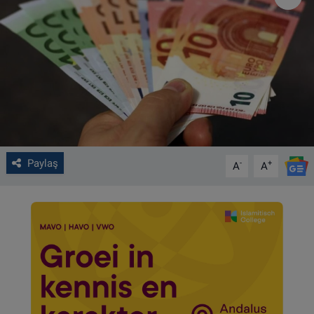
VIDEO GALERİ
ALGEMENE VOORWAARDEN
CONTACT
Çerez Politikası
Paylaş
-
+
A
A