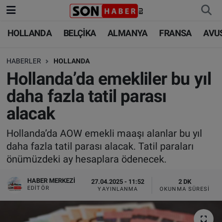
HOLLANDA
BELÇİKA
ALMANYA
FRANSA
AVU
HOLLANDA
HOLLANDA
Nöbetçi Eczaneler
HABERLER
HOLLANDA
BELÇİKA
BELÇİKA
Hava Durumu
Hollanda’da emekliler bu yıl
ALMANYA
ALMANYA
Trafik Durumu
daha fazla tatil parası
alacak
FRANSA
TÜRKİYE
Süper Lig Puan Durumu ve Fikstür
Hollanda’da AOW emekli maaşı alanlar bu yıl
AVUSTURYA
DÜNYA
Tüm Manşetler
daha fazla tatil parası alacak. Tatil paraları
önümüzdeki ay hesaplara ödenecek.
SAĞLIK - YAŞAM
BİLİM-TEKNOLOJİ
Son Dakika Haberleri
HABER MERKEZI
27.04.2025 - 11:52
2 DK
BİLİM-TEKNOLOJİ
SAĞLIK
Haber Arşivi
EDITÖR
YAYINLANMA
OKUNMA SÜRESI
FOTO GALERİ