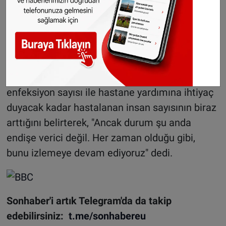
Hollanda Halk Sağlığı ve Çevre Enstitüsü
(RIVM) ise, yaz aylarında yeni bir koronavirüs
salgınının yakın olduğu sonucuna varmak için
henüz çok erken olduğunu bildiriyor.
Hollanda Sağlık Bakanı Ernst Kuipers de,
enfeksiyon sayısı ile hastane yardımına ihtiyaç
duyacak kadar hastalanan insan sayısının biraz
arttığını belirterek, "Ancak durum şu anda
endişe verici değil. Her zaman olduğu gibi,
bunu izlemeye devam ediyoruz" dedi.
Sonhaber'i artık Telegram'da da takip
edebilirsiniz:
t.me/sonhabereu