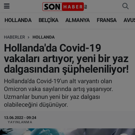
HOLLANDA
BELÇİKA
ALMANYA
FRANSA
AVU
HOLLANDA
HOLLANDA
Nöbetçi Eczaneler
HABERLER
HOLLANDA
BELÇİKA
BELÇİKA
Hava Durumu
Hollanda'da Covid-19
ALMANYA
ALMANYA
Trafik Durumu
vakaları artıyor, yeni bir yaz
dalgasından şüpheleniliyor!
FRANSA
TÜRKİYE
Süper Lig Puan Durumu ve Fikstür
Hollanda’da Covid-19’un alt varyantı olan
AVUSTURYA
DÜNYA
Tüm Manşetler
Omicron vaka sayılarında artış yaşanıyor.
Uzmanlar bunun yeni bir yaz dalgası
SAĞLIK - YAŞAM
BİLİM-TEKNOLOJİ
Son Dakika Haberleri
olabileceğini düşünüyor.
BİLİM-TEKNOLOJİ
SAĞLIK
Haber Arşivi
13.06.2022 - 09:24
YAYINLANMA
FOTO GALERİ