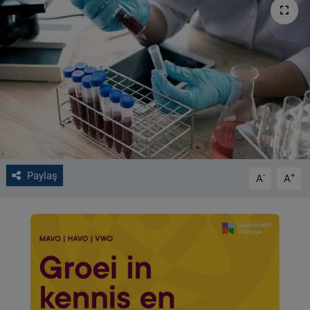
VIDEO GALERİ
ALGEMENE VOORWAARDEN
CONTACT
Çerez Politikası
Paylaş
-
+
A
A