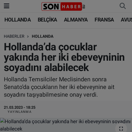
HOLLANDA
BELÇİKA
ALMANYA
FRANSA
AVU
HOLLANDA
HOLLANDA
Nöbetçi Eczaneler
HABERLER
HOLLANDA
BELÇİKA
BELÇİKA
Hava Durumu
Hollanda’da çocuklar
ALMANYA
ALMANYA
Trafik Durumu
yakında her iki ebeveyninin
soyadını alabilecek
FRANSA
TÜRKİYE
Süper Lig Puan Durumu ve Fikstür
Hollanda Temsilciler Meclisinden sonra
AVUSTURYA
DÜNYA
Tüm Manşetler
Senato’da çocukların her iki ebeveynine ait
soyadını taşıyabilmesine onay verdi.
SAĞLIK - YAŞAM
BİLİM-TEKNOLOJİ
Son Dakika Haberleri
21.03.2023 - 18:25
BİLİM-TEKNOLOJİ
SAĞLIK
Haber Arşivi
YAYINLANMA
FOTO GALERİ