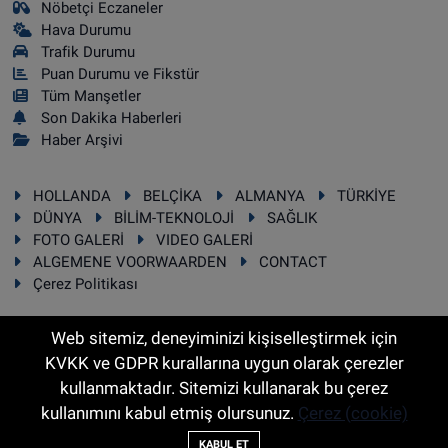
Nöbetçi Eczaneler
Hava Durumu
Trafik Durumu
Puan Durumu ve Fikstür
Tüm Manşetler
Son Dakika Haberleri
Haber Arşivi
HOLLANDA
BELÇİKA
ALMANYA
TÜRKİYE
DÜNYA
BİLİM-TEKNOLOJİ
SAĞLIK
FOTO GALERİ
VIDEO GALERİ
ALGEMENE VOORWAARDEN
CONTACT
Çerez Politikası
Web sitemiz, deneyiminizi kişiselleştirmek için
KVKK ve GDPR kurallarına uygun olarak çerezler
RSS
Copyright © 2025 Sonhaber.eu Her hakkı saklıdır.
kullanmaktadır. Sitemizi kullanarak bu çerez
kullanımını kabul etmiş olursunuz.
Çerez (cookie)
Haber Yazılımı:
TE Bilişim
KABUL ET