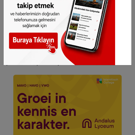
Hollanda ve diğer Avrupa ülkeleri gündeminden
seçtiğimiz haberler her gün telefonunuza
gelsin!
Abone olmak için tıklayın
Sitemizde yayımlanan haberlerin her türlü
hakkı
SONHABER.eu
’ya aittir. Haberin linki
kaynak olarak gösterilmeden alınan haberler
için hukuki işlem başlatılacaktır.