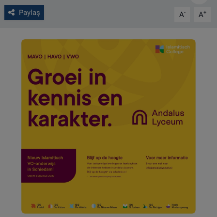
Paylaş
-
+
A
A
VIDEO GALERİ
ALGEMENE VOORWAARDEN
CONTACT
Çerez Politikası