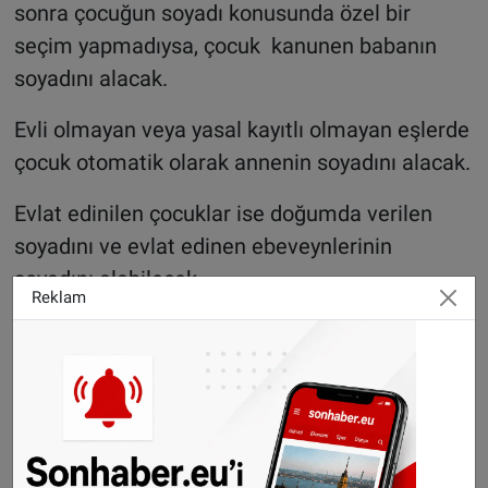
sonra çocuğun soyadı konusunda özel bir
seçim yapmadıysa, çocuk kanunen babanın
soyadını alacak.
Evli olmayan veya yasal kayıtlı olmayan eşlerde
çocuk otomatik olarak annenin soyadını alacak.
Evlat edinilen çocuklar ise doğumda verilen
soyadını ve evlat edinen ebeveynlerinin
soyadını alabilecek.
Reklam
©Sonhaber.eu
Haberlerimizi
İnsta
gram hesabımızdan
da takip
edebilirsiniz.
WhatsAppta ücretsiz bültenimize abone olun,