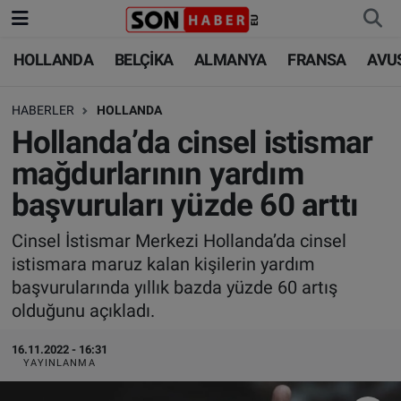
HOLLANDA
BELÇİKA
ALMANYA
FRANSA
AVU
HOLLANDA
HOLLANDA
Nöbetçi Eczaneler
HABERLER
HOLLANDA
BELÇİKA
BELÇİKA
Hava Durumu
Hollanda’da cinsel istismar
ALMANYA
ALMANYA
Trafik Durumu
mağdurlarının yardım
başvuruları yüzde 60 arttı
FRANSA
TÜRKİYE
Süper Lig Puan Durumu ve Fikstür
Cinsel İstismar Merkezi Hollanda’da cinsel
AVUSTURYA
DÜNYA
Tüm Manşetler
istismara maruz kalan kişilerin yardım
başvurularında yıllık bazda yüzde 60 artış
SAĞLIK - YAŞAM
BİLİM-TEKNOLOJİ
Son Dakika Haberleri
olduğunu açıkladı.
BİLİM-TEKNOLOJİ
SAĞLIK
Haber Arşivi
16.11.2022 - 16:31
YAYINLANMA
FOTO GALERİ