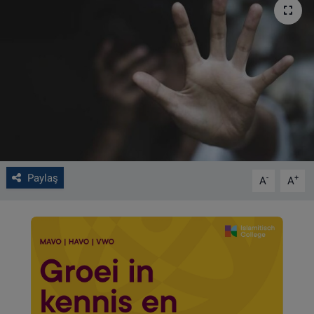
VIDEO GALERİ
ALGEMENE VOORWAARDEN
CONTACT
Çerez Politikası
Paylaş
-
+
A
A