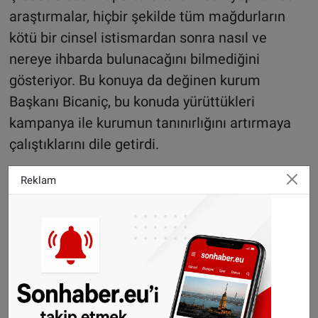
araştırmalar, hiçbir şekilde tüm mağdurların
kötü bir cinsel istismardan sonra nasıl ve
nereye ihbarda bulunacağını bilmediğini
gösteriyor. Bu konuya da değinen kurum
Başkanı Bicaniç, bu konuda yürüttükleri
kampanya ile kurumun tanınırlığını artırmaya
çalıştıklarını dile getirdi.
Reklam
In 2021 meldden zich opnieuw meer
slachtoffers bij het Centrum Seksueel
Geweld. En daarmee blijven de cijfers
stijgen. We zien dit jaar tot nu toe zelfs
een toename van 60% in het aantal
slachtoffers van seksueel geweld dat hulp