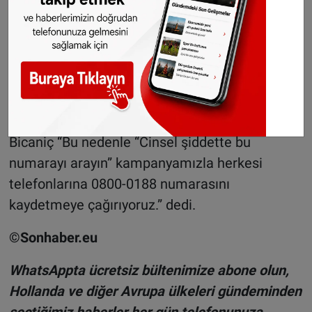
vraagt bij het CSG.
Zie:
https://t.co/R4CVoig00u
— Centrum Seks. Geweld (@CSG_08000188)
November 16, 2022
Bicaniç “Bu nedenle “Cinsel şiddette bu
numarayı arayın” kampanyamızla herkesi
telefonlarına 0800-0188 numarasını
kaydetmeye çağırıyoruz.” dedi.
©Sonhaber.eu
WhatsAppta ücretsiz bültenimize abone olun,
Hollanda ve diğer Avrupa ülkeleri gündeminden
seçtiğimiz haberler her gün telefonunuza