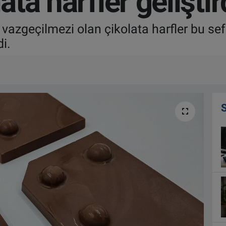
ata harfler geliştir
 vazgeçilmezi olan çikolata harfler bu se
di.