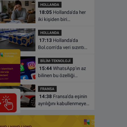
HOLLANDA
18:05
Hollanda'da her
iki kişiden biri
borçlarından utanıyor
HOLLANDA
17:13
Hollanda'da
Bol.com'da veri sızıntısı:
Müşteri bilgileri ele
BİLİM-TEKNOLOJİ
geçirilmiş olabilir
15:44
WhatsApp'ın az
bilinen bu özelliği
sohbetleri daha düzenli
FRANSA
hale getiriyor
14:38
Fransa'da eşinin
ayrılığını kabullenmeyen
baba 17 yaşındaki
oğlunu öldürdü