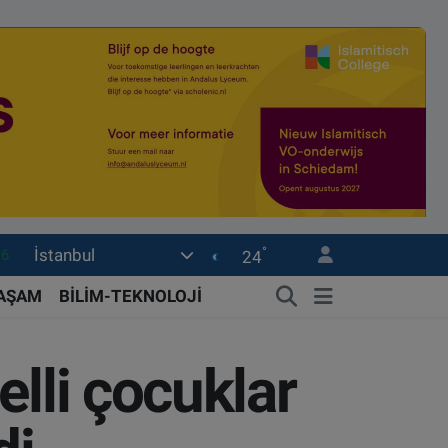
°
İstanbul
0
24
08
YAŞAM
BİLİM-TEKNOLOJİ
0
12
elli çocuklar
0
16