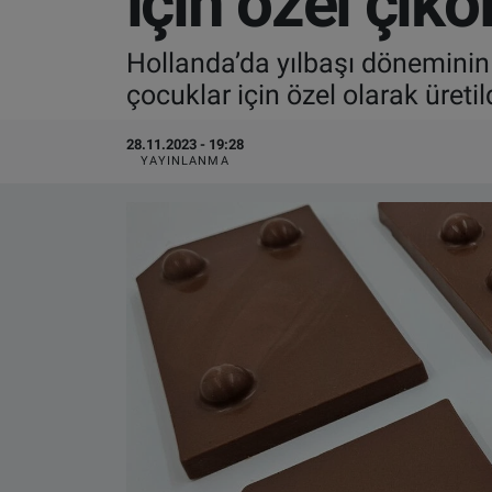
için özel çikol
VIDEO GALERİ
Hollanda’da yılbaşı döneminin
çocuklar için özel olarak üretil
ALGEMENE VOORWAARDEN
28.11.2023 - 19:28
CONTACT
YAYINLANMA
Çerez Politikası