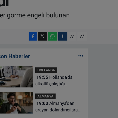
di
fer görme engeli bulunan
-
+
A
A
Son Haberler
HOLLANDA
19:55
Hollanda'da
alkollü çalıştığı
belirlenen aile hekimine
ALMANYA
çalışma yasağı
19:00
Almanya'dan
arayan dolandırıcılara
ait bu numaralara dikkat