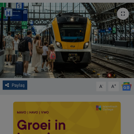
VIDEO GALERİ
ALGEMENE VOORWAARDEN
CONTACT
Çerez Politikası
Paylaş
-
+
A
A