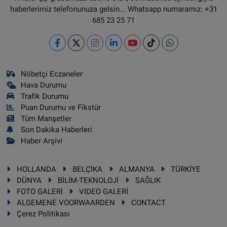
haberlerimiz telefonunuza gelsin... Whatsapp numaramız: +31
685 23 25 71
Nöbetçi Eczaneler
Hava Durumu
Trafik Durumu
Puan Durumu ve Fikstür
Tüm Manşetler
Son Dakika Haberleri
Haber Arşivi
HOLLANDA
BELÇİKA
ALMANYA
TÜRKİYE
DÜNYA
BİLİM-TEKNOLOJİ
SAĞLIK
FOTO GALERİ
VIDEO GALERİ
ALGEMENE VOORWAARDEN
CONTACT
Çerez Politikası