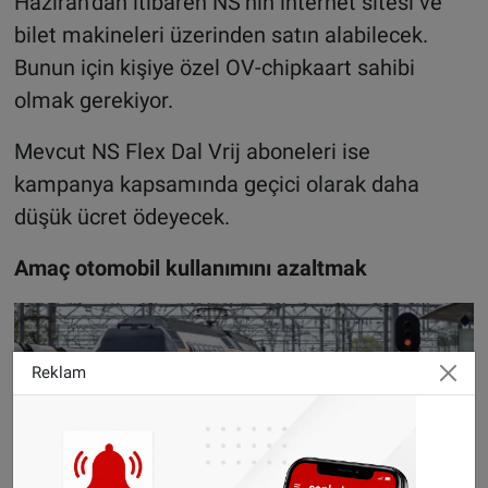
Haziran’dan itibaren NS’nin internet sitesi ve
bilet makineleri üzerinden satın alabilecek.
Bunun için kişiye özel OV-chipkaart sahibi
olmak gerekiyor.
Mevcut NS Flex Dal Vrij aboneleri ise
kampanya kapsamında geçici olarak daha
düşük ücret ödeyecek.
Amaç otomobil kullanımını azaltmak
Reklam