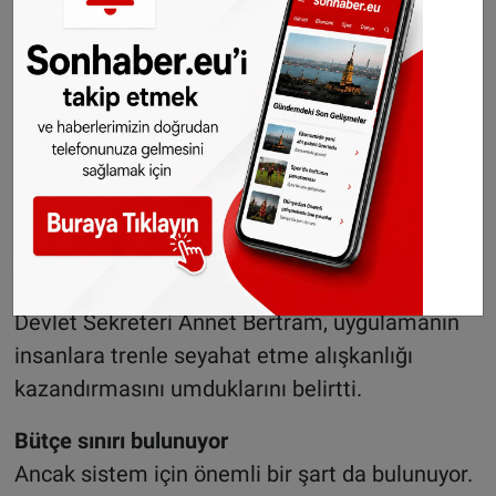
Sistem, parlamentoda kabul edilen ve yükselen
enerji ile yakıt maliyetlerinin vatandaşlar
üzerindeki etkisini azaltmayı amaçlayan bir
öneri kapsamında hayata geçirildi.
Hükümet, vatandaşların treni daha fazla
kullanmasını ve kısa mesafelerde otomobil
yerine toplu taşımayı tercih etmesini hedefliyor.
Toplu taşıma ve demiryollarından sorumlu
Devlet Sekreteri Annet Bertram, uygulamanın
insanlara trenle seyahat etme alışkanlığı
kazandırmasını umduklarını belirtti.
Bütçe sınırı bulunuyor
Ancak sistem için önemli bir şart da bulunuyor.