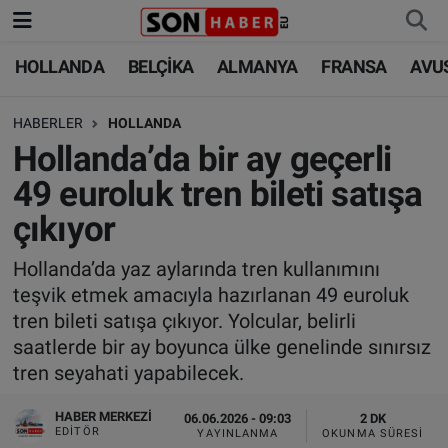
HOLLANDA
BELÇİKA
ALMANYA
FRANSA
AVU
HOLLANDA
HOLLANDA
Nöbetçi Eczaneler
HABERLER
HOLLANDA
BELÇİKA
BELÇİKA
Hava Durumu
Hollanda’da bir ay geçerli
ALMANYA
ALMANYA
Trafik Durumu
49 euroluk tren bileti satışa
çıkıyor
FRANSA
TÜRKİYE
Süper Lig Puan Durumu ve Fikstür
Hollanda’da yaz aylarında tren kullanımını
AVUSTURYA
DÜNYA
Tüm Manşetler
teşvik etmek amacıyla hazırlanan 49 euroluk
tren bileti satışa çıkıyor. Yolcular, belirli
SAĞLIK - YAŞAM
BİLİM-TEKNOLOJİ
Son Dakika Haberleri
saatlerde bir ay boyunca ülke genelinde sınırsız
tren seyahati yapabilecek.
BİLİM-TEKNOLOJİ
SAĞLIK
Haber Arşivi
HABER MERKEZI
06.06.2026 - 09:03
2 DK
FOTO GALERİ
EDITÖR
YAYINLANMA
OKUNMA SÜRESI