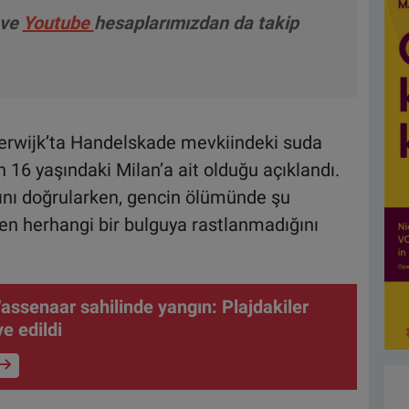
ve
Youtube
hesaplarımızdan da takip
verwijk’ta Handelskade mevkiindeki suda
 16 yaşındaki Milan’a ait olduğu açıklandı.
ğını doğrularken, gencin ölümünde şu
en herhangi bir bulguya rastlanmadığını
assenaar sahilinde yangın: Plajdakiler
e edildi