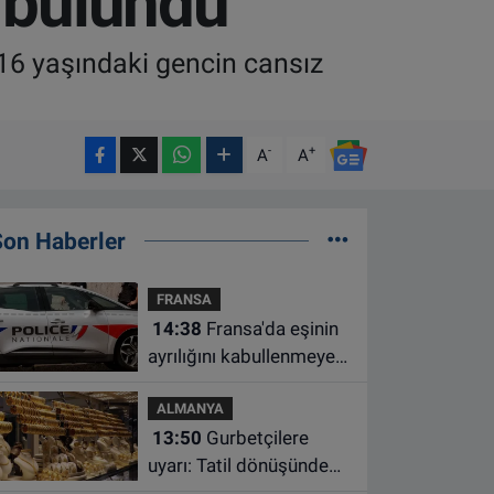
 bulundu
 16 yaşındaki gencin cansız
-
+
A
A
Son Haberler
FRANSA
14:38
Fransa'da eşinin
ayrılığını kabullenmeyen
baba 17 yaşındaki
ALMANYA
oğlunu öldürdü
13:50
Gurbetçilere
uyarı: Tatil dönüşünde
altın getirirken bu