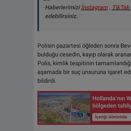
Haberlerimizi
İnstagram
,
TikTok
edebilirsiniz.
Polisin pazartesi öğleden sonra Be
bulduğu cesedin, kayıp olarak aranan
Polis, kimlik tespitinin tamamlandı
aşamada bir suç unsuruna işaret ed
bildirdi.
Hollanda’nın W
bölgeden tahliy
İçeriği Görüntüle