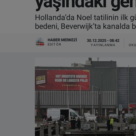
yaşındaki ge
VIDEO GALERİ
Hollanda’da Noel tatilinin ilk
bedeni, Beverwijk’ta kanalda 
ALGEMENE VOORWAARDEN
HABER MERKEZI
30.12.2025 - 08:42
CONTACT
EDITÖR
YAYINLANMA
OKU
Çerez Politikası