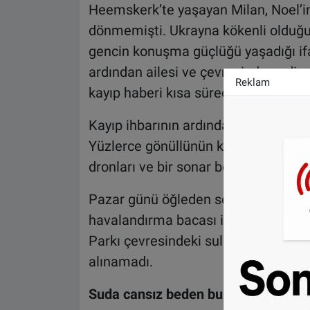
Heemskerk’te yaşayan Milan, Noel’in
dönmemişti. Ukrayna kökenli olduğu 
gencin konuşma güçlüğü yaşadığı if
ardından ailesi ve çevresinde endiş
Reklam
kayıp haberi kısa sürede geniş yankı
Kayıp ihbarının ardından günler boy
Yüzlerce gönüllünün katıldığı çalışma
dronları ve bir sonar botu da destek 
Pazar günü öğleden sonra Velsen-No
havalandırma bacası incelendi. Paza
Parkı çevresindeki sularda arama ya
alınamadı.
Suda cansız beden bulundu