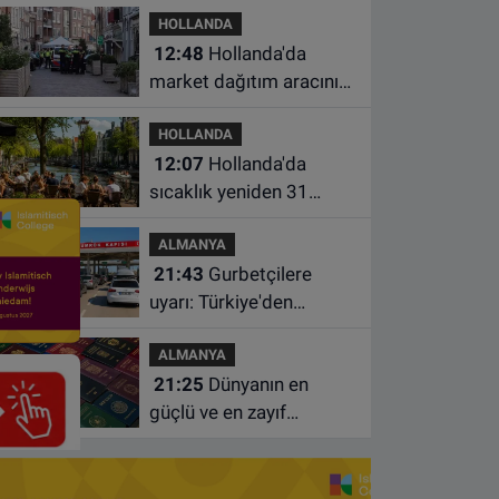
HOLLANDA
kuralları unutmayın
12:48
Hollanda'da
market dağıtım aracının
çarptığı 3 yaşındaki
HOLLANDA
çocuk hayatını kaybetti
12:07
Hollanda'da
sıcaklık yeniden 31
dereceye çıkacak
ALMANYA
21:43
Gurbetçilere
uyarı: Türkiye'den
çıkmadan önce ücretli
ALMANYA
geçiş ve trafik
21:25
Dünyanın en
borcunuzu kontrol edin
güçlü ve en zayıf
pasaportları belli oldu