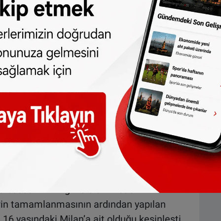
elskade’de suda bir cansız beden
a cesedin kimliği ve ölüm nedeninin
elerin tamamlanmasının ardından yapılan
6 yaşındaki Milan’a ait olduğu kesinleşti.