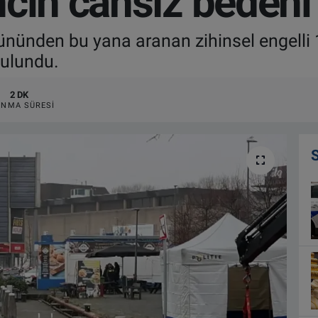
ncin cansız bedeni
 gününden bu yana aranan zihinsel engelli
bulundu.
2 DK
NMA SÜRESI