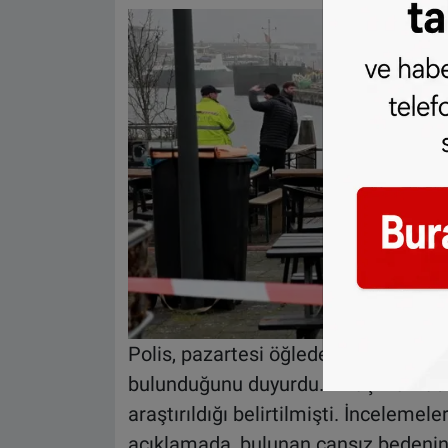
Polis, pazartesi öğleden sonra Hand
bulunduğunu duyurdu. İlk açıklamad
araştırıldığı belirtilmişti. İncelem
açıklamada, bulunan cansız bedenin 1