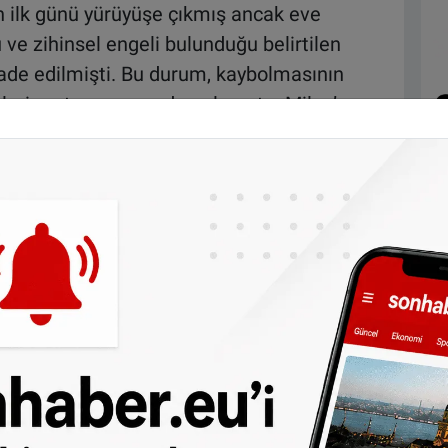
 ilk günü yürüyüşe çıkmış ancak eve
ve zihinsel engeli bulunduğu belirtilen
ade edilmişti. Bu durum, kaybolmasının
elerin artmasına neden olmuştu. Milan’ın
 uyandırmıştı.
unca yoğun bir arama çalışması yürütüldü.
lara, özel donanımlı itfaiye ekipleri, sonar
verdi.
ord’daki bir işletmede bulunan bir
rtesi sabahı ise Beverwijk’taki Scheybeeck
pıldı. Ancak bu çalışmalardan sonuç