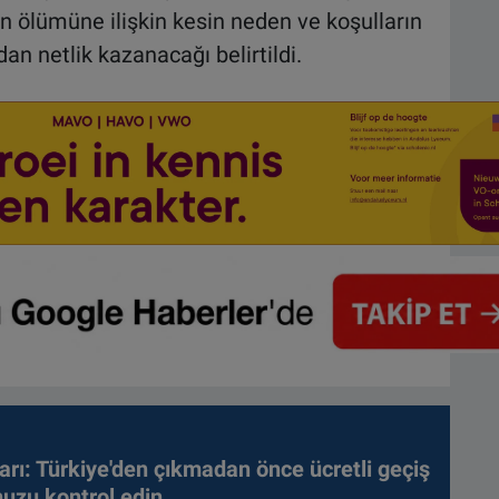
ın ölümüne ilişkin kesin neden ve koşulların
an netlik kazanacağı belirtildi.
arı: Türkiye'den çıkmadan önce ücretli geçiş
nuzu kontrol edin