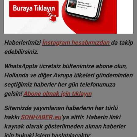
duyurulacak ancak resmi sonuçlar 9 Haziran
günü açıklanacak.
©Sonhaber.eu
H
aberlerimizi
İnsta
gram hesabımızdan
da takip
edebilirsiniz.
WhatsAppta ücretsiz bültenimize abone olun,
Hollanda ve diğer Avrupa ülkeleri gündeminden
seçtiğimiz haberler her gün telefonunuza
gelsin!
Abone olmak için tıklayın
Sitemizde yayımlanan haberlerin her türlü
hakkı
SONHABER.eu
’ya aittir. Haberin linki
kaynak olarak gösterilmeden alınan haberler
için hukuki işlem başlatılacaktır.