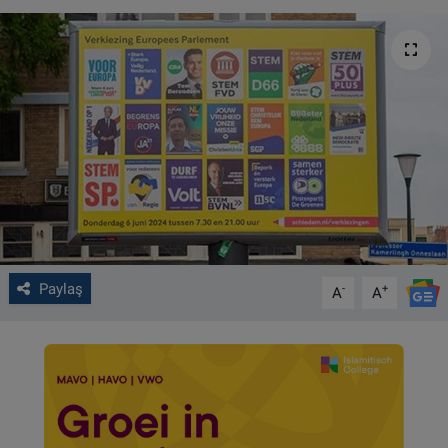
VIDEO GALERİ
ALGEMENE VOORWAARDEN
CONTACT
Çerez Politikası
Paylaş
-
+
A
A