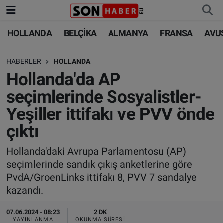
HOLLANDA
BELÇİKA
ALMANYA
FRANSA
AVU
HOLLANDA
HOLLANDA
Nöbetçi Eczaneler
HABERLER
HOLLANDA
BELÇİKA
BELÇİKA
Hava Durumu
Hollanda'da AP
ALMANYA
ALMANYA
Trafik Durumu
seçimlerinde Sosyalistler-
Yeşiller ittifakı ve PVV önde
FRANSA
TÜRKİYE
Süper Lig Puan Durumu ve Fikstür
çıktı
AVUSTURYA
DÜNYA
Tüm Manşetler
Hollanda'daki Avrupa Parlamentosu (AP)
seçimlerinde sandık çıkış anketlerine göre
SAĞLIK - YAŞAM
BİLİM-TEKNOLOJİ
Son Dakika Haberleri
PvdA/GroenLinks ittifakı 8, PVV 7 sandalye
kazandı.
BİLİM-TEKNOLOJİ
SAĞLIK
Haber Arşivi
07.06.2024 - 08:23
2 DK
FOTO GALERİ
YAYINLANMA
OKUNMA SÜRESI