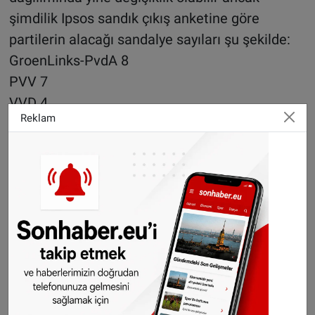
şimdilik Ipsos sandık çıkış anketine göre
partilerin alacağı sandalye sayıları şu şekilde:
GroenLinks-PvdA 8
PVV 7
VVD 4
Reklam
CDA 3
D66 3
BBB 2
PvdD 1
SGP 1
Volt 1
NSC 1
AP seçimlerinin ilk sonuçları 9 Haziran akşamı
tüm ülkelerdeki sandıklar kapandıktan sonra