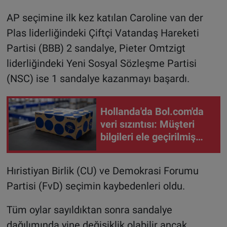
AP seçimine ilk kez katılan Caroline van der
Plas liderliğindeki Çiftçi Vatandaş Hareketi
Partisi (BBB) 2 sandalye, Pieter Omtzigt
liderliğindeki Yeni Sosyal Sözleşme Partisi
(NSC) ise 1 sandalye kazanmayı başardı.
Hollanda'da Bol.com'da
veri sızıntısı: Müşteri
bilgileri ele geçirilmiş
olabilir
Hıristiyan Birlik (CU) ve Demokrasi Forumu
Partisi (FvD) seçimin kaybedenleri oldu.
Tüm oylar sayıldıktan sonra sandalye
dağılımında yine değişiklik olabilir ancak