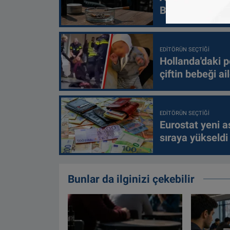
Belçika’da oldu
EDITÖRÜN SEÇTIĞI
Hollanda'daki p
çiftin bebeği ai
EDITÖRÜN SEÇTIĞI
Eurostat yeni as
sıraya yükseldi
Bunlar da ilginizi çekebilir