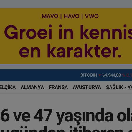
DOLAR
47,7436
%0.
EURO
55,2510
%0.
ELÇİKA
ALMANYA
FRANSA
AVUSTURYA
SAĞLIK - 
STERLİN
64,4811
%0.
GRAM ALTIN
6660.55
%0.
6 ve 47 yaşında o
BİST100
13.779
%-
BITCOIN
64.944,08
%-0.