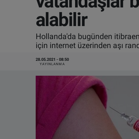
vatandaşlar 
VIDEO GALERİ
alabilir
ALGEMENE VOORWAARDEN
Hollanda'da bugünden itibraen 
CONTACT
için internet üzerinden aşı ra
Çerez Politikası
28.05.2021 - 08:50
YAYINLANMA