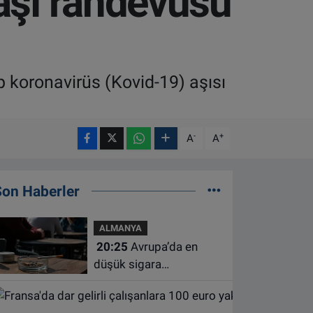
aşı randevusu
p koronavirüs (Kovid-19) aşısı
-
+
A
A
Son Haberler
ALMANYA
20:25
Avrupa’da en
düşük sigara
kullanımının Hollanda ve
Belçika’da olduğu