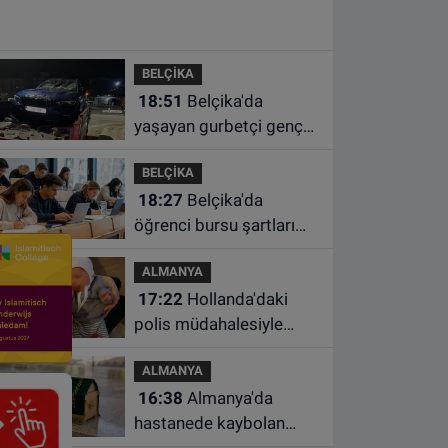
açıklandı
BELÇİKA
18:51
Belçika'da
yaşayan gurbetçi genç
Türkiye'de geçirdiği
BELÇİKA
kazada hayatını kaybetti
18:27
Belçika'da
öğrenci bursu şartları
değişiyor: Yeterli sayıda
ALMANYA
ders almayan burs
17:22
Hollanda'daki
alamayacak
polis müdahalesiyle
gündeme gelen Filistinli
ALMANYA
çiftin bebeği aileden
16:38
Almanya'da
alındı
hastanede kaybolan
bebeğin cenazesi