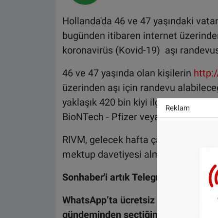
Hollanda'da 46 ve 47 yaşındaki vata
bugünden itibaren internet üzerinden D
koronavirüs (Kovid-19) aşı randevus
46 ve 47 yaşında olan kişilerin
http:
üzerinden aşı için randevu alabilece
yaklaşık 420 bin kiyi ilgilendiren t
Reklam
BioNTech - Pfizer veya Moderna koron
RIVM, gelecek hafta çarşamba gününd
mektup davetiyesi almaya başlayacak
Sonhaber'i artık Telegram'da da takip
WhatsApp’ta ücretsiz bültenimize ab
gündeminden seçtiğimiz haberler he