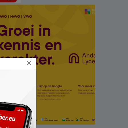
çamaşır makinesinde
bulundu