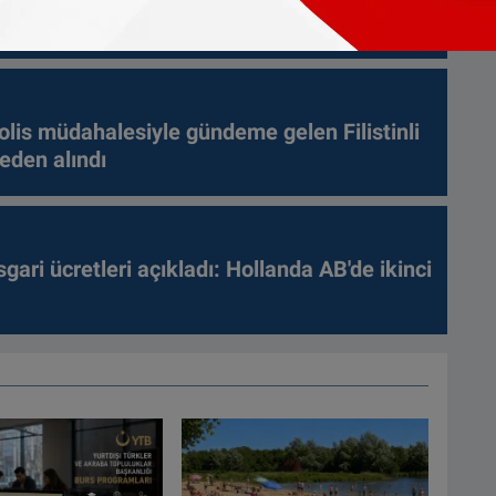
ğu açıklandı
olis müdahalesiyle gündeme gelen Filistinli
leden alındı
gari ücretleri açıkladı: Hollanda AB'de ikinci