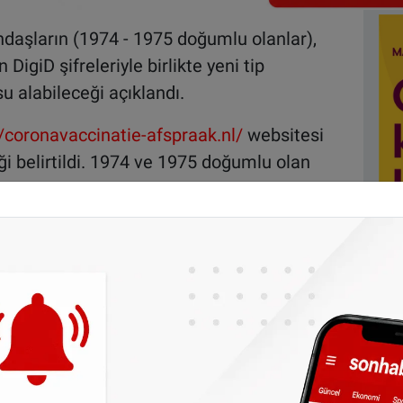
ndaşların (1974 - 1975 doğumlu olanlar),
igiD şifreleriyle birlikte yeni tip
u alabileceği açıklandı.
//coronavaccinatie-afspraak.nl/
websitesi
ği belirtildi. 1974 ve 1975 doğumlu olan
oplu aşılama kampanyasında, vatandaşlara
avirüs aşısının uygulanacağı belirtildi.
en itibaren de vatandaşların aşı için
larını açıkladı.
 edebilirsiniz:
t.me/sonhabereu
one olun, Hollanda ve diğer Avrupa ülkeleri
r gün telefonunuza gelsin!
Abone olmak için