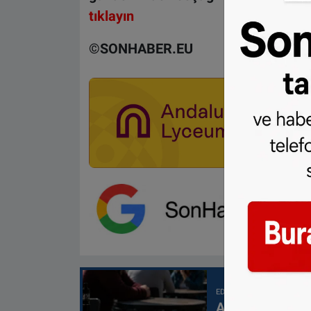
tıklayın
©️SONHABER.EU
EDITÖRÜN SEÇTIĞI
Avrupa’da en d