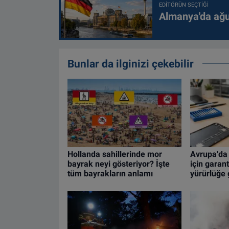
EDITÖRÜN SEÇTIĞI
Almanya'da ağus
Bunlar da ilginizi çekebilir
Hollanda sahillerinde mor
Avrupa'da 
bayrak neyi gösteriyor? İşte
için garan
tüm bayrakların anlamı
yürürlüğe 