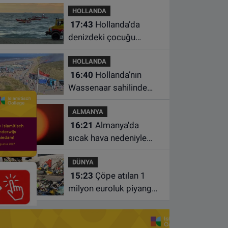
HOLLANDA
17:43
Hollanda’da
denizdeki çocuğu
kurtarmaya çalışan iki
HOLLANDA
kadın hayatını yitirdi
16:40
Hollanda’nın
Wassenaar sahilinde
yangın: Plajdakiler
ALMANYA
bölgeden tahliye edildi
16:21
Almanya'da
sıcak hava nedeniyle
ölenlerin sayısı 10 bine
DÜNYA
yaklaştı
15:23
Çöpe atılan 1
milyon euroluk piyango
bileti son anda bulundu