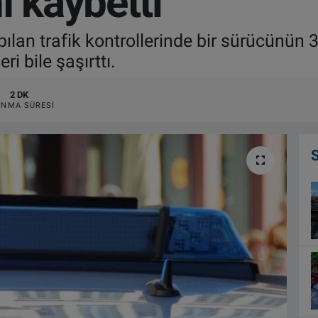
ı kaybetti
ılan trafik kontrollerinde bir sürücünün 3
i bile şaşırttı.
2 DK
NMA SÜRESI