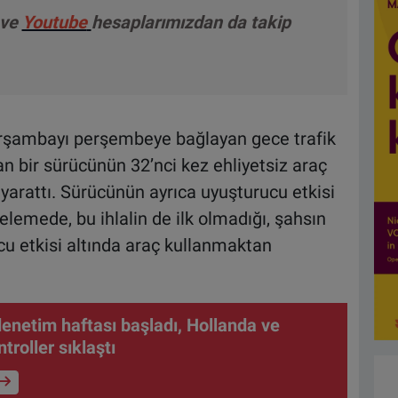
ve
Youtube
hesaplarımızdan da takip
çarşambayı perşembeye bağlayan gece trafik
an bir sürücünün 32’nci kez ehliyetsiz araç
 yarattı. Sürücünün ayrıca uyuşturucu etkisi
celemede, bu ihlalin de ilk olmadığı, şahsın
cu etkisi altında araç kullanmaktan
denetim haftası başladı, Hollanda ve
roller sıklaştı