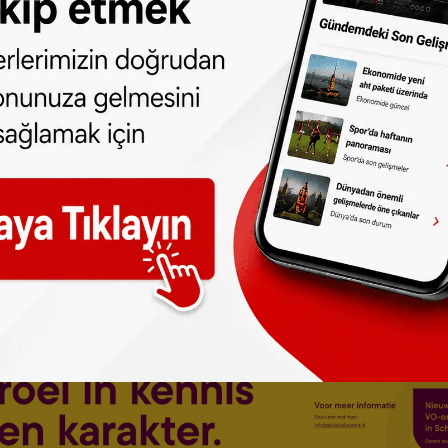
na derhal el konularak muhafaza altına
erbeurdverklaring) kararı uygulanacağı
 daha geri alamayacağı anlamına geliyor.
arşısına çıkacak. Mahkeme, mevcut suç
a ek bir ceza verilip verilmeyeceğine karar