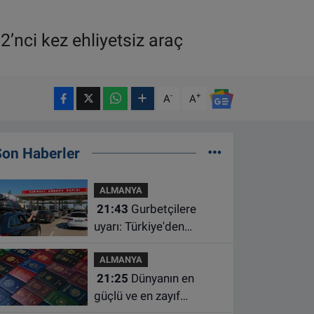
2’nci kez ehliyetsiz araç
-
+
A
A
Son Haberler
ALMANYA
21:43
Gurbetçilere
uyarı: Türkiye'den
çıkmadan önce ücretli
ALMANYA
geçiş ve trafik
21:25
Dünyanın en
borcunuzu kontrol edin
güçlü ve en zayıf
pasaportları belli oldu