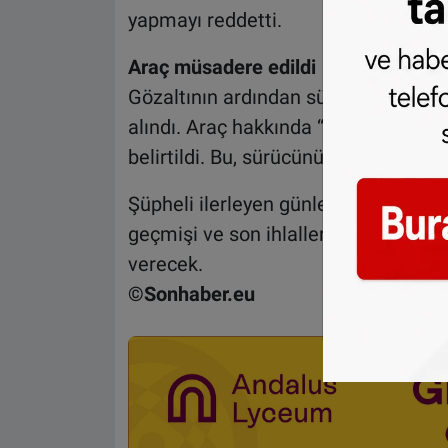
yapmayı reddetti.
Araç müsadere edildi
Gözaltının ardından sürücünün aracı
alındı. Araç hakkında “müsadere” (v
belirtildi. Bu, sürücünün aracını bir
Şüpheli ilerleyen günlerde hâkim k
geçmişi ve son ihlaller doğrultusund
verecek.
©Sonhaber.eu