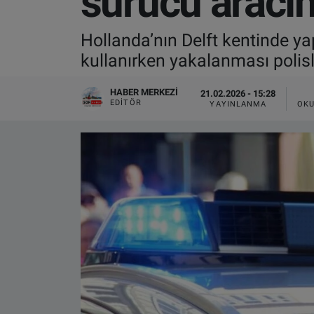
sürücü aracın
VIDEO GALERİ
Hollanda’nın Delft kentinde yap
kullanırken yakalanması polisler
ALGEMENE VOORWAARDEN
HABER MERKEZI
21.02.2026 - 15:28
CONTACT
EDITÖR
YAYINLANMA
OKU
Çerez Politikası