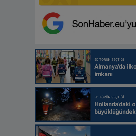
EDITÖRÜN SEÇTIĞI
Almanya'da ilko
imkanı
EDITÖRÜN SEÇTIĞI
Hollanda'daki o
büyüklüğündeki