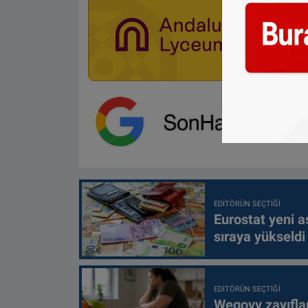
EDITÖRÜN SEÇTIĞI
Eurostat yeni as
sıraya yükseldi
EDITÖRÜN SEÇTIĞI
Wegovy zayıfla