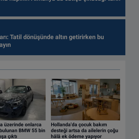
arı: Tatil dönüşünde altın getirirken bu
ayın
a üzerinde onlarca
Hollanda'da çocuk bakım
i bulunan BMW 55 bin
desteği artsa da ailelerin çoğu
şa çıktı
hâlâ ek ödeme yapıyor