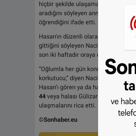
hiçbir şekilde ulaşamadığını belirtti
aradığını söyleyen anne, oğlunun so
öğrendiğini ifade etti.
Hasan'ın düzenli olarak Hollanda Diy
gittiğini söyleyen Naciye Hanım, c
son iki haftadır oraya da uğramadığın
“Oğlumla her gün konuşurduk. Bu k
korkutucu,” diyen Naciye Hanım, yetki
Hasan’ı gören ya da hakkında bilgi s
44
veya halası Gülizar Temur’a
0031
ulaşmalarını rica etti.
©Sonhaber.eu