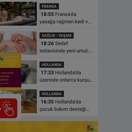
FRANSA
istasyonunda unuttu
18:55
Fransa'da
yasağa rağmen kedi ve
köpek satan pet
SAĞLIK - YAŞAM
shoplara hayvan başına
18:26
Sedef
1.500 euro ceza
tedavisinde yeni umut:
Bazı hastaların neden
HOLLANDA
iyileşmediği bulundu
17:33
Hollanda'da
üzerinde onlarca kurşun
izi bulunan BMW 55 bin
HOLLANDA
euroya satışa çıktı
16:35
Hollanda'da
çocuk bakım desteği
artsa da ailelerin çoğu
hâlâ ek ödeme yapıyor