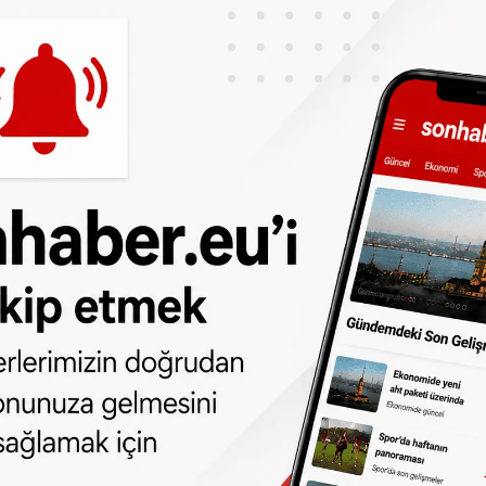
. Hasan’ın çevresindeki arkadaşlarını da
n olarak iki hafta önce görüldüğünü
anet Vakfı’na (HDV) bağlı bir camiye
ami hocasıyla da görüştüğünü ancak oğlunun
ı öğrendiğini aktardı.
adar uzun süre haber alamamak çok
lilerden acil yardım istedi. Anne ayrıca
ahibi olanların, kendisine
0090 544 421 61
 634 074 457
numaralı telefonlardan