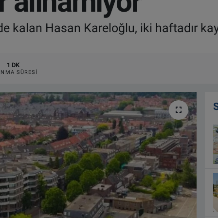
r alınamıyor
e kalan Hasan Kareloğlu, iki haftadır kay
1 DK
NMA SÜRESI