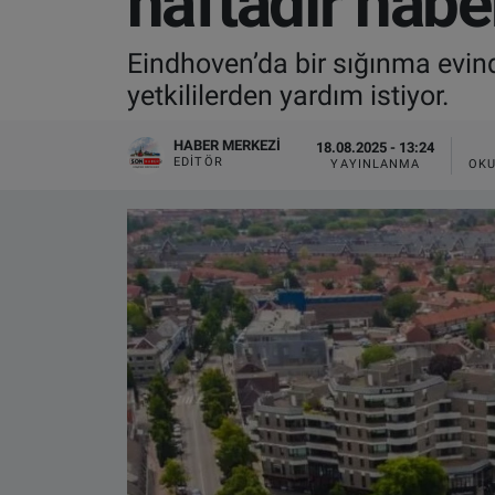
haftadır habe
VIDEO GALERİ
Eindhoven’da bir sığınma evind
yetkililerden yardım istiyor.
ALGEMENE VOORWAARDEN
HABER MERKEZI
18.08.2025 - 13:24
CONTACT
EDITÖR
YAYINLANMA
OKU
Çerez Politikası