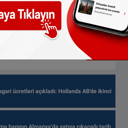
gari ücretleri açıkladı: Hollanda AB'de ikinci
ma hapının Almanya’da satışa çıkacağı tarih