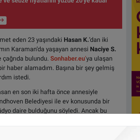
 ve sebze fiyatlarını yüzde 20'ye kadar
amet eden 23 yaşındaki
Hasan K.
’dan iki
damın Karaman’da yaşayan annesi
Naciye S.
re çağrıda bulundu.
Sonhaber.eu
’
ya ulaşan
ir haber alamadım. Başına bir şey gelmiş
dım istedi.
san en son iki hafta önce annesiyle
ndhoven Belediyesi ile ev konusunda bir
üdyo daire bulduğunu söyledi. Ancak bu
r daha haber alınamadı.
ulaşmaya çalıştığını ancak iki haftadır