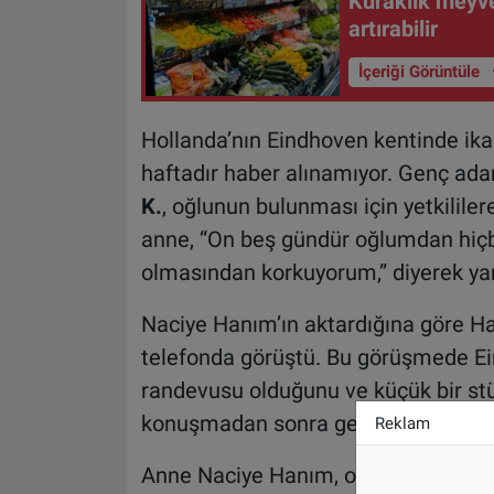
Kuraklık meyve
artırabilir
İçeriği Görüntüle
Hollanda’nın Eindhoven kentinde ik
haftadır haber alınamıyor. Genç a
K.
, oğlunun bulunması için yetkilile
anne, “On beş gündür oğlumdan hiçb
olmasından korkuyorum,” diyerek yar
Naciye Hanım’ın aktardığına göre Ha
telefonda görüştü. Bu görüşmede Ei
randevusu olduğunu ve küçük bir st
konuşmadan sonra genç adamdan bi
Reklam
Anne Naciye Hanım, oğluna telefonla 