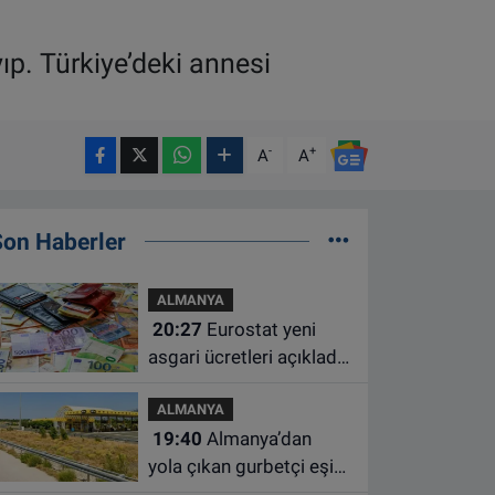
ıp. Türkiye’deki annesi
-
+
A
A
Son Haberler
ALMANYA
20:27
Eurostat yeni
asgari ücretleri açıkladı:
Hollanda AB'de ikinci
ALMANYA
sıraya yükseldi
19:40
Almanya’dan
yola çıkan gurbetçi eşini
Hırvatistan’da benzin