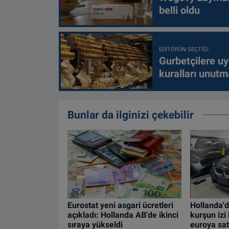
belli oldu
EDITÖRÜN SEÇTIĞI
Gurbetçilere uy
kuralları unutm
Bunlar da ilginizi çekebilir
Eurostat yeni asgari ücretleri
Hollanda'd
açıkladı: Hollanda AB'de ikinci
kurşun iz
sıraya yükseldi
euroya satı