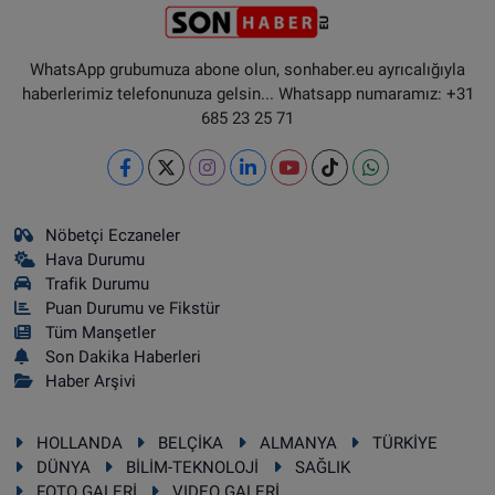
WhatsApp grubumuza abone olun, sonhaber.eu ayrıcalığıyla
haberlerimiz telefonunuza gelsin... Whatsapp numaramız: +31
685 23 25 71
Nöbetçi Eczaneler
Hava Durumu
Trafik Durumu
Puan Durumu ve Fikstür
Tüm Manşetler
Son Dakika Haberleri
Haber Arşivi
HOLLANDA
BELÇİKA
ALMANYA
TÜRKİYE
DÜNYA
BİLİM-TEKNOLOJİ
SAĞLIK
FOTO GALERİ
VIDEO GALERİ