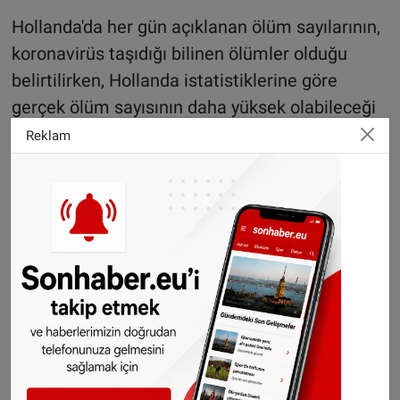
Hollanda'da her gün açıklanan ölüm sayılarının,
koronavirüs taşıdığı bilinen ölümler olduğu
belirtilirken, Hollanda istatistiklerine göre
gerçek ölüm sayısının daha yüksek olabileceği
açıklandı.
Reklam
Sonhaber'i artık Telegram'da da takip
edebilirsiniz:
t.me/sonhabereu
WhatsApp’ta ücretsiz bültenimize abone olun,
Hollanda ve diğer Avrupa ülkeleri gündeminden
seçtiğimiz haberler her gün telefonunuza
gelsin!
Abone olmak için tıklayın
©️SONHABER.EU