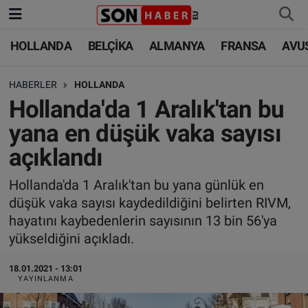
HOLLANDA
BELÇİKA
ALMANYA
FRANSA
AVU
HOLLANDA
HOLLANDA
Nöbetçi Eczaneler
HABERLER
HOLLANDA
BELÇİKA
BELÇİKA
Hava Durumu
Hollanda'da 1 Aralık'tan bu
ALMANYA
ALMANYA
Trafik Durumu
yana en düşük vaka sayısı
açıklandı
FRANSA
TÜRKİYE
Süper Lig Puan Durumu ve Fikstür
Hollanda'da 1 Aralık'tan bu yana günlük en
AVUSTURYA
DÜNYA
Tüm Manşetler
düşük vaka sayısı kaydedildiğini belirten RIVM,
hayatını kaybedenlerin sayısının 13 bin 56'ya
SAĞLIK - YAŞAM
BİLİM-TEKNOLOJİ
Son Dakika Haberleri
yükseldiğini açıkladı.
BİLİM-TEKNOLOJİ
SAĞLIK
Haber Arşivi
18.01.2021 - 13:01
YAYINLANMA
FOTO GALERİ