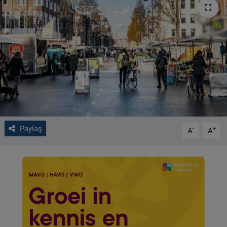
VIDEO GALERİ
ALGEMENE VOORWAARDEN
CONTACT
Çerez Politikası
Paylaş
-
+
A
A