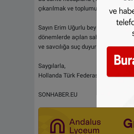
çıkarılmak ve toplumun bazı kesimle
Sayın Erim Uğurlu bey ve Tükem/ U
dönemlerde açılan sahte hesaplarda
ve savcılığa suç duyurusunda bulunm
Saygılarla,
Hollanda Türk Federasyon Basın Ma
SONHABER.EU