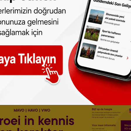
ri provoke edilmek istenmektedir.
lu Cami (Tükem Ülkü Ocağı) geçen
 olduğu gibi tekrar polise müracaat etmiş
uşlardır.
sası