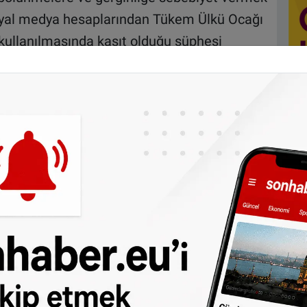
osyal medya hesaplarından Tükem Ülkü Ocağı
 kullanılmasında kasıt olduğu şüphesi
laştıklarını belirten HTF, konuyu emniyete
nduklarını açıkladı.
an basın bildirisi şöyle:
l sekreterimiz sayın Erim Uğurlu bey ve
 Ülkü Ocağı) adına sahte hesaplar
ebook) Türk toplumu arasında gerginlik