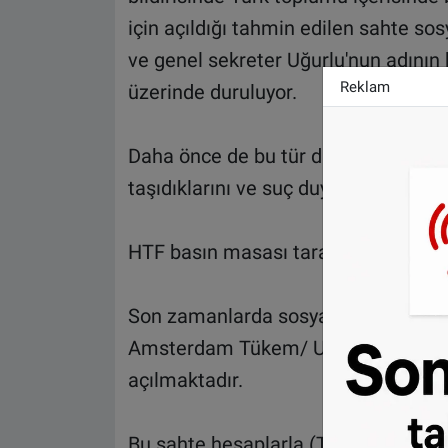
için açıldığı tahmin edilen sahte s
ve genel sekreter Uğurlu'nun adının
Reklam
üzerinde duruluyor.
Daha önce de bu tür durumlarla karşı
taşıdıklarını ve suç duyurusunda bulu
HTF basın masası tarafından yayımlan
Son zamanlarda sosyal medyada gene
Amsterdam Tükem/ Ulu Cami (Tükem
açılmaktadır.
Bu sahte hesaplarla (Twitter ve Fac