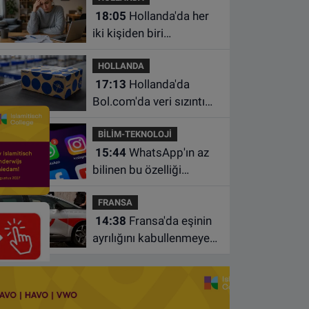
18:05
Hollanda'da her
iki kişiden biri
borçlarından utanıyor
HOLLANDA
17:13
Hollanda'da
Bol.com'da veri sızıntısı:
Müşteri bilgileri ele
BİLİM-TEKNOLOJİ
geçirilmiş olabilir
15:44
WhatsApp'ın az
bilinen bu özelliği
sohbetleri daha düzenli
FRANSA
hale getiriyor
14:38
Fransa'da eşinin
ayrılığını kabullenmeyen
baba 17 yaşındaki
oğlunu öldürdü