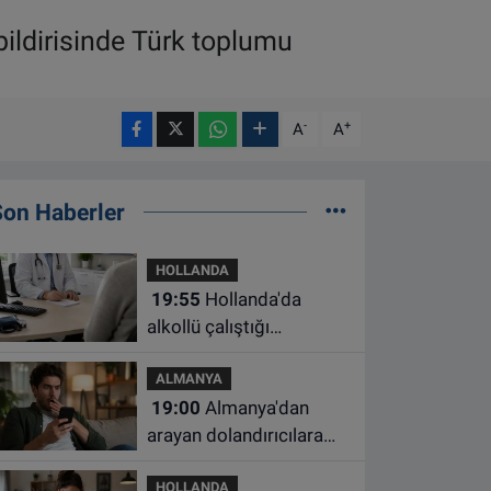
ildirisinde Türk toplumu
-
+
A
A
Son Haberler
HOLLANDA
19:55
Hollanda'da
alkollü çalıştığı
belirlenen aile hekimine
ALMANYA
çalışma yasağı
19:00
Almanya'dan
arayan dolandırıcılara
ait bu numaralara dikkat
HOLLANDA