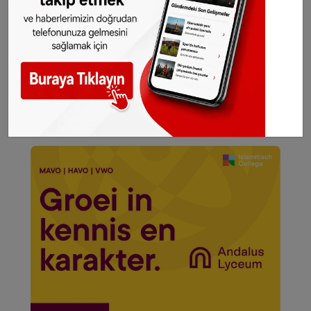
WhatsApp’ta ücretsiz bültenimize abone olun,
Hollanda ve diğer Avrupa ülkeleri gündeminden
seçtiğimiz haberler her gün telefonunuza
gelsin!
Abone olmak için tıklayın
©️SONHABER.EU