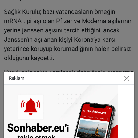
Sağlık Kurulu; bazı vatandaşların örneğin
mRNA tipi aşı olan Pfizer ve Moderna aşılarının
yerine janssen aşısını tercih ettiğini, ancak
Janssen'ın aşılanan kişiyi Korona’ya karşı
yeterince koruyup korumadığının halen belirsiz
olduğunu kaydetti.
Kurul; gelecekte yapılacak daha fazla araştırma
Reklam
sayesinde yeni bilimsel veriler elde
edilebileceğini, bu sayede farklı bir
değerlendirme yapılmasının mümkün olduğunu
açıkladı.
Sonhaber'i artık Telegram'da da takip
edebilirsiniz:
t.me/sonhabereu