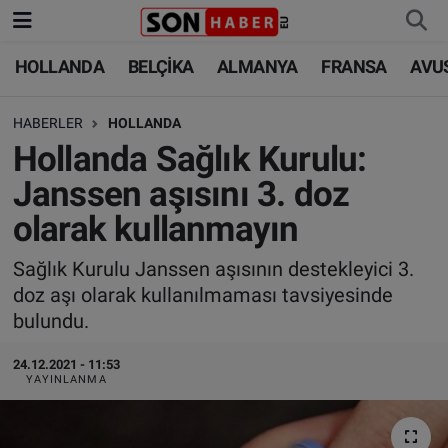
HOLLANDA
BELÇİKA
ALMANYA
FRANSA
AVU
HOLLANDA
HOLLANDA
Nöbetçi Eczaneler
HABERLER
HOLLANDA
BELÇİKA
BELÇİKA
Hava Durumu
Hollanda Sağlık Kurulu:
ALMANYA
ALMANYA
Trafik Durumu
Janssen aşısını 3. doz
olarak kullanmayın
FRANSA
TÜRKİYE
Süper Lig Puan Durumu ve Fikstür
Sağlık Kurulu Janssen aşısının destekleyici 3.
AVUSTURYA
DÜNYA
Tüm Manşetler
doz aşı olarak kullanılmaması tavsiyesinde
bulundu.
SAĞLIK - YAŞAM
BİLİM-TEKNOLOJİ
Son Dakika Haberleri
24.12.2021 - 11:53
BİLİM-TEKNOLOJİ
SAĞLIK
Haber Arşivi
YAYINLANMA
FOTO GALERİ