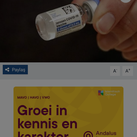
VIDEO GALERİ
ALGEMENE VOORWAARDEN
CONTACT
Çerez Politikası
Paylaş
-
+
A
A