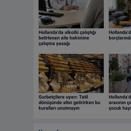
Hollanda'da alkollü çalıştığı
Hollanda'da
belirlenen aile hekimine
borçlarınd
çalışma yasağı
Gurbetçilere uyarı: Tatil
Hollanda'
dönüşünde altın getirirken bu
aracının ç
kuralları unutmayın
çocuk haya