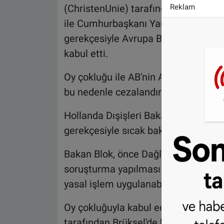
(ChristenUnie) tarafından hazırlan
Reklam
ile Cumhurbaşkanı Yardımcısı Mihrib
gerekçesiyle Avrupa Birliği tarafınd
kabul etti.
Oy çokluğu ile AB'nin Azerbaycan'ın 
bu nedenle cezalandırılmaları gerekti
Hollanda Dışişleri Bakanı Stef Blok,
gerekçesiyle sıcak bakmadığını belir
Bakan Blok, önce Dağlık Karabağ'da ol
soruşturma yapılması gerektiğini, a
yasal işlem uygulanabileceğini ifade 
Oy çokluğuyla kabul edilen önerge, H
tarafından Brüksel'de bulunan Avru