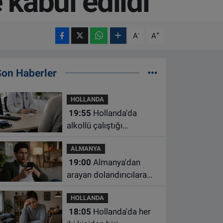
 kabul edildi
-
+
A
A
Son Haberler
HOLLANDA
19:55
Hollanda'da
alkollü çalıştığı
belirlenen aile hekimine
ALMANYA
çalışma yasağı
19:00
Almanya'dan
arayan dolandırıcılara
ait bu numaralara dikkat
HOLLANDA
18:05
Hollanda'da her