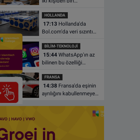
iki kişiden biri
borçlarından utanıyor
HOLLANDA
17:13
Hollanda'da
Bol.com'da veri sızıntısı:
Müşteri bilgileri ele
BİLİM-TEKNOLOJİ
geçirilmiş olabilir
15:44
WhatsApp'ın az
bilinen bu özelliği
sohbetleri daha düzenli
FRANSA
hale getiriyor
14:38
Fransa'da eşinin
ayrılığını kabullenmeyen
baba 17 yaşındaki
oğlunu öldürdü