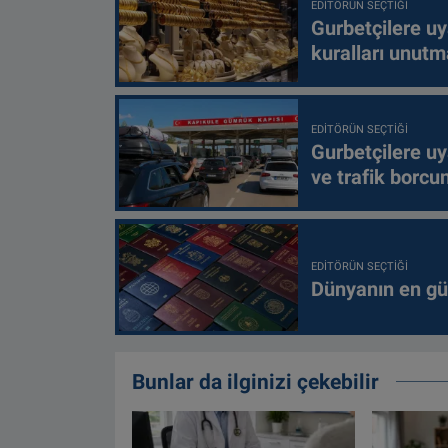
EDITÖRÜN SEÇTIĞI
Gurbetçilere uy
kuralları unutm
EDITÖRÜN SEÇTIĞI
Gurbetçilere uy
ve trafik borcu
EDITÖRÜN SEÇTIĞI
Dünyanın en güç
Bunlar da ilginizi çekebilir