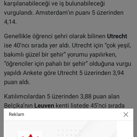
karşılanabileceği ve iş bulunabileceği
vurgulandı. Amsterdam’ın puanı 5 üzerinden
4,14.
Genellikle öğrenci şehri olarak bilinen
Utrecht
ise 40’ncı sırada yer aldı. Utrecht için “çok yeşil,
bakımlı güzel bir şehir” yorumu yapılırken,
“öğrenciler için pahalı bir şehir” olduğuna vurgu
yapıldı Ankete göre Utrecht 5 üzerinden 3,94
puan aldı.
Katılımcılardan 5 üzerinden 3,88 puan alan
Belçika’nın
Leuven
kenti listede 45’nci sırada
yer alıyor. Öğrencilerre göre Leuven “Çok
Reklam
güvenli ve sakin” bir kent.