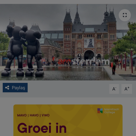
VIDEO GALERİ
ALGEMENE VOORWAARDEN
CONTACT
Çerez Politikası
Paylaş
-
+
A
A