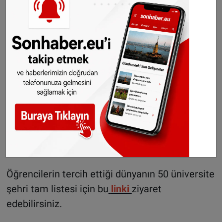
Listenin ilk 10 kenti şu şekilde sıralanıyor
1. Melbourne (Australia)
2. Berlin (Germany)
3. Newcastle (United Kingdom)
4. Brno (Czechia)
5. Seoul (South Korea)
6. Vienna (Austria)
7. Galway (Ireland)
8. Warsaw (Poland)
9. Montreal (Canada)
10. Singapore (Singapore)
Öğrencilerin tercih ettiği dünyanın 50 üniversite
şehri tam listesi için bu
linki
ziyaret
edebilirsiniz.