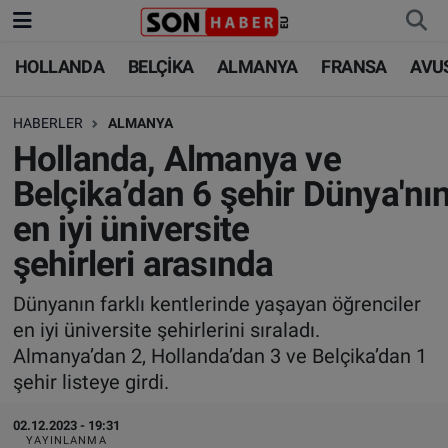
HOLLANDA
BELÇİKA
ALMANYA
FRANSA
AVU
HOLLANDA
HOLLANDA
Nöbetçi Eczaneler
HABERLER
ALMANYA
BELÇİKA
BELÇİKA
Hava Durumu
Hollanda, Almanya ve
ALMANYA
ALMANYA
Trafik Durumu
Belçika’dan 6 şehir Dünya'nı
en iyi üniversite
FRANSA
TÜRKİYE
Süper Lig Puan Durumu ve Fikstür
şehirleri arasında
AVUSTURYA
DÜNYA
Tüm Manşetler
Dünyanın farklı kentlerinde yaşayan öğrenciler
en iyi üniversite şehirlerini sıraladı.
SAĞLIK - YAŞAM
BİLİM-TEKNOLOJİ
Son Dakika Haberleri
Almanya’dan 2, Hollanda’dan 3 ve Belçika’dan 1
şehir listeye girdi.
BİLİM-TEKNOLOJİ
SAĞLIK
Haber Arşivi
02.12.2023 - 19:31
FOTO GALERİ
YAYINLANMA