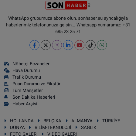
WhatsApp grubumuza abone olun, sonhaber.eu ayrıcalığıyla
haberlerimiz telefonunuza gelsin... Whatsapp numaramız: +31
685 23 25 71
Nöbetçi Eczaneler
Hava Durumu
Trafik Durumu
Puan Durumu ve Fikstür
Tüm Manşetler
Son Dakika Haberleri
Haber Arşivi
HOLLANDA
BELÇİKA
ALMANYA
TÜRKİYE
DÜNYA
BİLİM-TEKNOLOJİ
SAĞLIK
FOTO GALERİ
VIDEO GALERİ