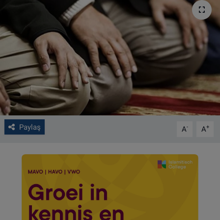
VIDEO GALERİ
ALGEMENE VOORWAARDEN
CONTACT
Çerez Politikası
Paylaş
-
+
A
A