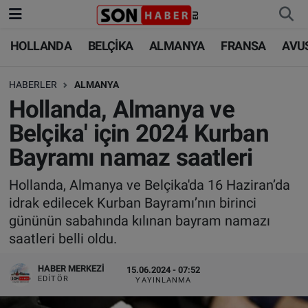
HOLLANDA
BELÇİKA
ALMANYA
FRANSA
AVU
HOLLANDA
HOLLANDA
Nöbetçi Eczaneler
HABERLER
ALMANYA
BELÇİKA
BELÇİKA
Hava Durumu
Hollanda, Almanya ve
ALMANYA
ALMANYA
Trafik Durumu
Belçika' için 2024 Kurban
Bayramı namaz saatleri
FRANSA
TÜRKİYE
Süper Lig Puan Durumu ve Fikstür
Hollanda, Almanya ve Belçika'da 16 Haziran’da
AVUSTURYA
DÜNYA
Tüm Manşetler
idrak edilecek Kurban Bayramı’nın birinci
gününün sabahında kılınan bayram namazı
SAĞLIK - YAŞAM
BİLİM-TEKNOLOJİ
Son Dakika Haberleri
saatleri belli oldu.
BİLİM-TEKNOLOJİ
SAĞLIK
Haber Arşivi
HABER MERKEZI
15.06.2024 - 07:52
EDITÖR
YAYINLANMA
FOTO GALERİ