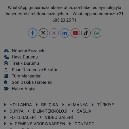
WhatsApp grubumuza abone olun, sonhaber.eu ayrıcalığıyla
haberlerimiz telefonunuza gelsin... Whatsapp numaramız: +31
685 23 25 71
Nöbetçi Eczaneler
Hava Durumu
Trafik Durumu
Puan Durumu ve Fikstür
Tüm Manşetler
Son Dakika Haberleri
Haber Arşivi
HOLLANDA
BELÇİKA
ALMANYA
TÜRKİYE
DÜNYA
BİLİM-TEKNOLOJİ
SAĞLIK
FOTO GALERİ
VIDEO GALERİ
ALGEMENE VOORWAARDEN
CONTACT