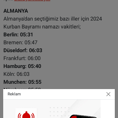
ALMANYA
Almanya'dan seçtiğimiz bazı iller için 2024
Kurban Bayramı namazı vakitleri;
Berlin: 05:31
Bremen: 05:47
Düseldorf: 06:03
Frankfurt: 06:00
Hamburg: 05:40
Köln: 06:03
Munchen: 05:55
Nürnberg: 05:52
Reklam
Stuttgart: 06:02
Almanya’daki diğer illerdeki namaz vakitleri
için:
Buraya Tıklayın