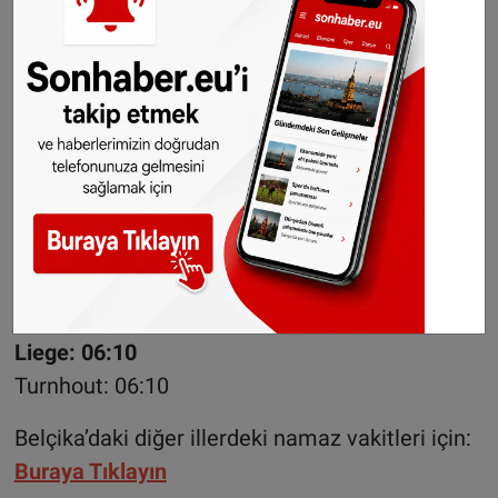
BELÇİKA
Belçika'dan seçtiğimiz bazı iller için 2024
Kurban bayramı namazı vakitleri;
Antwerpen: 06:12
Brugge: 06:17
Bruksel: 06:14
Charloi: 06:15
Gent: 06:16
Hasselt: 06:10
Liege: 06:10
Turnhout: 06:10
Belçika’daki diğer illerdeki namaz vakitleri için:
Buraya Tıklayın