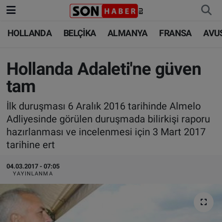
HOLLANDA
BELÇİKA
ALMANYA
FRANSA
AVU
HOLLANDA
HOLLANDA
Nöbetçi Eczaneler
BELÇİKA
BELÇİKA
Hava Durumu
Hollanda Adaleti'ne güven
tam
ALMANYA
ALMANYA
Trafik Durumu
İlk duruşması 6 Aralık 2016 tarihinde Almelo
FRANSA
TÜRKİYE
Süper Lig Puan Durumu ve Fikstür
Adliyesinde görülen duruşmada bilirkişi raporu
hazırlanması ve incelenmesi için 3 Mart 2017
AVUSTURYA
DÜNYA
Tüm Manşetler
tarihine ert
SAĞLIK - YAŞAM
BİLİM-TEKNOLOJİ
Son Dakika Haberleri
04.03.2017 - 07:05
YAYINLANMA
BİLİM-TEKNOLOJİ
SAĞLIK
Haber Arşivi
FOTO GALERİ