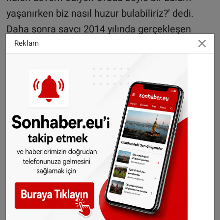
yaşanırken biz nasıl huzur bulabiliriz?’ dedi.
Daha sonra savcı 2014 yılında gerçekleşen
protesto ‘da yer alan mehteran takımını sordu.
Reklam
Bunun bir şiddet simgesi olup olamayacağını ve
neden orada bulunduklarını sordu. İlhan Aşın,
‘Biz sünnet düğünlerimizde, bayramlarımızda
ve hatta bazı eğlencelerimizde bile Mehteran
Takımını getiririz. Bizim düğünlerimizde
Ermeniler olmadığına göre neden bir şiddet
unsuru olsun. Bu bir folklordur’ dedi.
Savcı İlhan Aşkın hakkında Hollanda
toplumunda ayrımcılık ve toplumun (Ermeni)
bir bölümünü hedef göstermek ve kin nefret