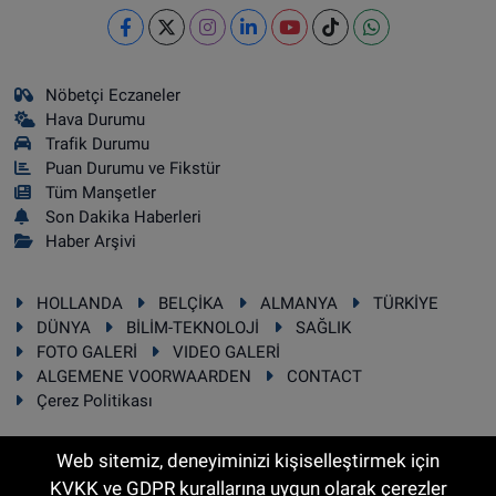
Nöbetçi Eczaneler
Hava Durumu
Trafik Durumu
Puan Durumu ve Fikstür
Tüm Manşetler
Son Dakika Haberleri
Haber Arşivi
HOLLANDA
BELÇİKA
ALMANYA
TÜRKİYE
DÜNYA
BİLİM-TEKNOLOJİ
SAĞLIK
FOTO GALERİ
VIDEO GALERİ
ALGEMENE VOORWAARDEN
CONTACT
Çerez Politikası
Web sitemiz, deneyiminizi kişiselleştirmek için
KVKK ve GDPR kurallarına uygun olarak çerezler