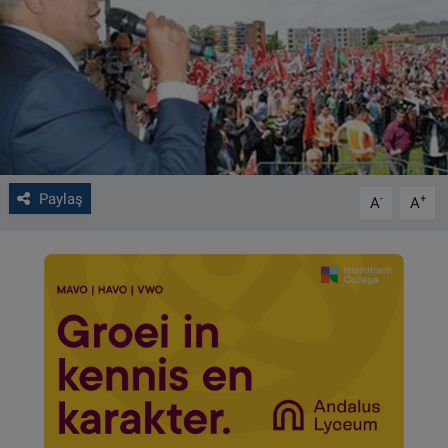
VIDEO GALERİ
ALGEMENE VOORWAARDEN
CONTACT
Çerez Politikası
Paylaş
-
+
A
A