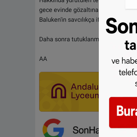
Hakkında yürütülen terör soruşturm
gece evinde gözaltına alınan ve getir
Baluken'in savcılıkça ifadesi alındı.
Daha sonra tutuklanması talebiyle 
AA