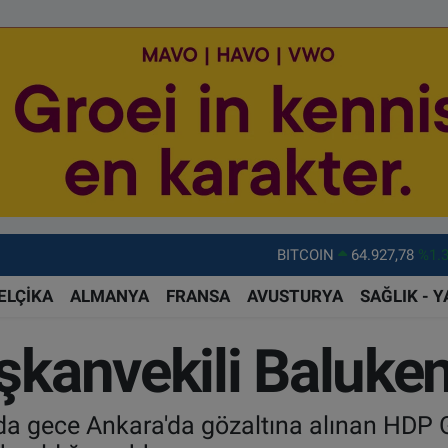
BITCOIN
64.927,78
%1.
DOLAR
47,5894
%0.
ELÇİKA
ALMANYA
FRANSA
AVUSTURYA
SAĞLIK - 
EURO
55,0398
%-0.
kanvekili Baluken
STERLİN
64,1581
%0.
GRAM ALTIN
6527.85
%0.
a gece Ankara'da gözaltına alınan HDP G
BİST100
13.703
%1