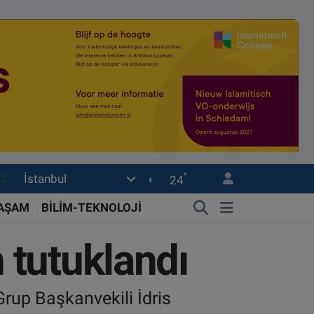
°
İstanbul
32
24
08
YAŞAM
BİLİM-TEKNOLOJİ
02
 tutuklandı
16
54
rup Başkanvekili İdris
1