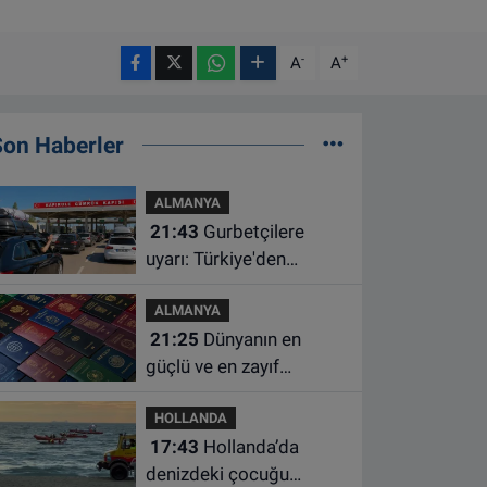
-
+
A
A
Son Haberler
ALMANYA
21:43
Gurbetçilere
uyarı: Türkiye'den
çıkmadan önce ücretli
ALMANYA
geçiş ve trafik
21:25
Dünyanın en
borcunuzu kontrol edin
güçlü ve en zayıf
pasaportları belli oldu
HOLLANDA
17:43
Hollanda’da
denizdeki çocuğu