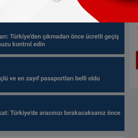
arı: Türkiye'den çıkmadan önce ücretli geçiş
nuzu kontrol edin
lü ve en zayıf pasaportları belli oldu
kat: Türkiye'de aracınızı bırakacaksanız önce