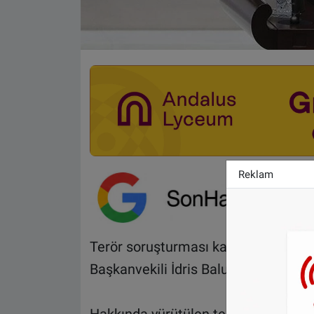
Reklam
Terör soruşturması kapsamında gec
Başkanvekili İdris Baluken, getirildi