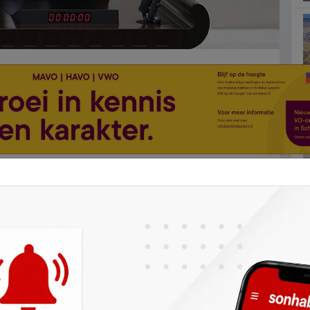
e Ankara'da gözaltına alınan HDP Grup
ği Bingöl'de çıkarıldığı mahkemece tutuklandı.