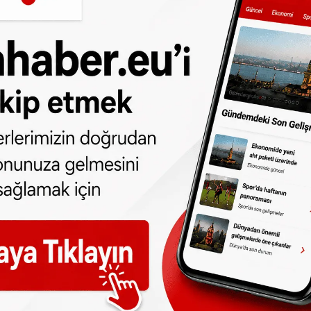
ası kapsamında Ankara'da polis ekiplerince
ildiği Bingöl'de adliyeye sevk edilen
mahkemeye çıkarılan Baluken tutuklandı.