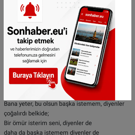
Nefret sevgiye dönerdi,
Sevgi de nefrete dönerdi belkide!
Bir gün yaşansaydı eğer,
bir aşk için senelerce ağlamaz
Ve yanmazdı belki de kimseler…
Herşeye sahip olmak başka,
her şey benim olsun, demek başka olurdu.
Bana yeter, bu olsun başka istemem, diyenler
çoğalırdı belkide;
Bir ömür isterim seni, diyenler de
daha da başka istemem diyenler de