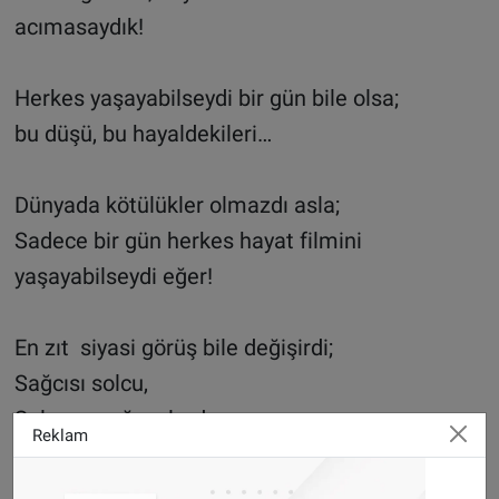
acımasaydık!
Herkes yaşayabilseydi bir gün bile olsa;
bu düşü, bu hayaldekileri…
Dünyada kötülükler olmazdı asla;
Sadece bir gün herkes hayat filmini
yaşayabilseydi eğer!
En zıt siyasi görüş bile değişirdi;
Sağcısı solcu,
Solcusu sağcı olurdu.
Reklam
Dincisi koministi seven
Koministi dincisini seven olurdu belkide!