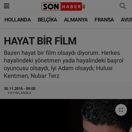
HOLLANDA
BELÇİKA
ALMANYA
FRANSA
AVU
HOLLANDA
HOLLANDA
Nöbetçi Eczaneler
BELÇİKA
BELÇİKA
Hava Durumu
HAYAT BİR FİLM
Bazen hayat bir film olsaydı diyorum. Herkes
ALMANYA
ALMANYA
Trafik Durumu
hayalindeki yönetmen yada hayalindeki başrol
oyuncusu olsaydı, İyi Adam olsaydı; Hulusi
FRANSA
TÜRKİYE
Süper Lig Puan Durumu ve Fikstür
Kentmen, Nubar Terz
AVUSTURYA
DÜNYA
Tüm Manşetler
30.11.2016 - 09:00
YAYINLANMA
SAĞLIK - YAŞAM
BİLİM-TEKNOLOJİ
Son Dakika Haberleri
BİLİM-TEKNOLOJİ
SAĞLIK
Haber Arşivi
FOTO GALERİ