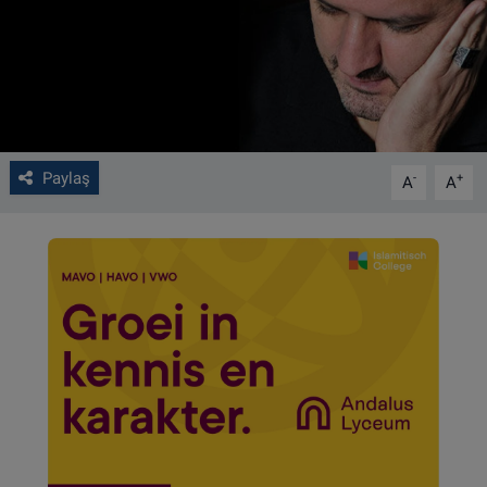
VIDEO GALERİ
ALGEMENE VOORWAARDEN
CONTACT
Paylaş
-
+
A
A
Çerez Politikası