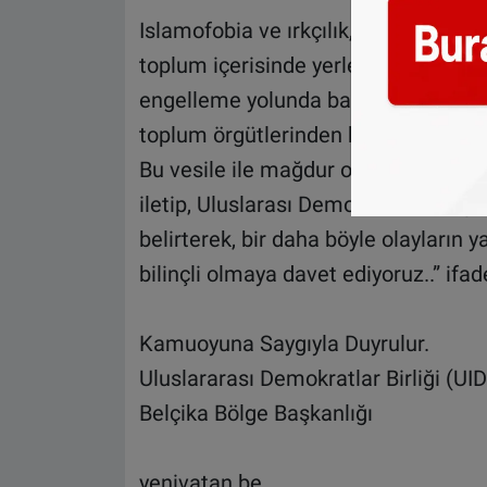
Islamofobia ve ırkçılık, normal bir 
toplum içerisinde yerleștirilmek iste
engelleme yolunda bașta Belçikalı v
toplum örgütlerinden harekete geçme
Bu vesile ile mağdur olan genç kızım
iletip, Uluslarası Demokratlar Birliğ
belirterek, bir daha böyle olayların
bilinçli olmaya davet ediyoruz..” ifade
Kamuoyuna Saygıyla Duyrulur.
Uluslararası Demokratlar Birliği (UID
Belçika Bölge Başkanlığı
yenivatan.be