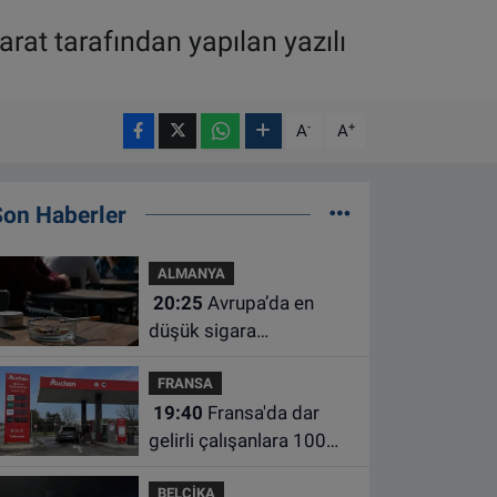
rat tarafından yapılan yazılı
-
+
A
A
Son Haberler
ALMANYA
20:25
Avrupa’da en
düşük sigara
kullanımının Hollanda ve
FRANSA
Belçika’da olduğu
19:40
Fransa'da dar
açıklandı
gelirli çalışanlara 100
euro yakıt desteği için
BELÇİKA
süre uzatıldı