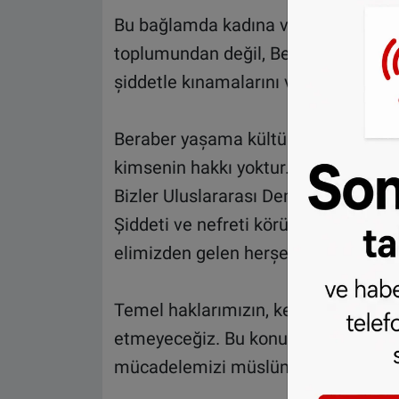
Bu bağlamda kadına ve müslümanlar
toplumundan değil, Belçika toplumu
șiddetle kınamalarını ve gereken tedb
Beraber yașama kültürümüzü ve ina
kimsenin hakkı yoktur. Bu hakkı kendi
Bizler Uluslararası Demokratlar Birli
Șiddeti ve nefreti körükleyen her 
elimizden gelen herșeyide yapacağım
Temel haklarımızın, kendini bilmey
etmeyeceğiz. Bu konuda hukuki ve in
mücadelemizi müslüman toplumu ol