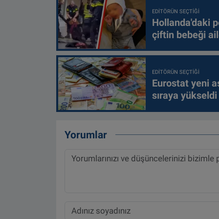
EDITÖRÜN SEÇTIĞI
Hollanda'daki p
çiftin bebeği ai
EDITÖRÜN SEÇTIĞI
Eurostat yeni as
sıraya yükseldi
Yorumlar