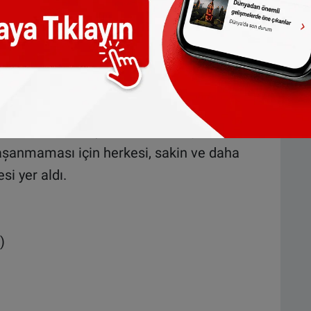
davranıș olarak benimsenip yașadığımız
niyor. Bu kabul edilemez davranıșı,
e müslüman kökenli siyasetcilerden ve sivil
lerini diliyoruz.
ıza ve ailesine geçmiș olsun dileklerimizi
i olarak her türlü yanlarında olduğumuzu
 yașanmaması için herkesi, sakin ve daha
si yer aldı.
)