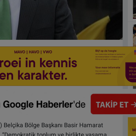
ID) Belçika Bölge Başkanı Basir Hamarat
a, “Demokratik toplum ve birlikte yașama