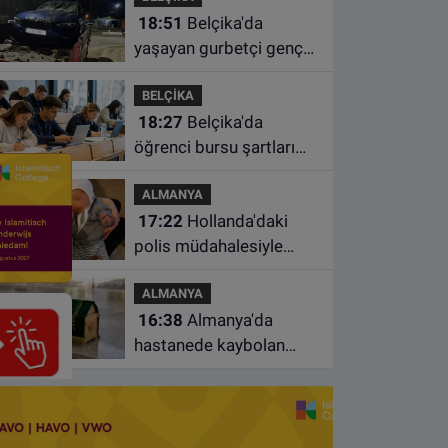
18:51
Belçika'da
yaşayan gurbetçi genç
Türkiye'de geçirdiği
BELÇİKA
kazada hayatını kaybetti
18:27
Belçika'da
öğrenci bursu şartları
değişiyor: Yeterli sayıda
ALMANYA
ders almayan burs
17:22
Hollanda'daki
alamayacak
polis müdahalesiyle
gündeme gelen Filistinli
ALMANYA
çiftin bebeği aileden
16:38
Almanya'da
alındı
hastanede kaybolan
bebeğin cenazesi
çamaşır makinesinde
bulundu