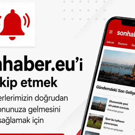
a yönelik bu saldırıyı sadece müslüman
ndan ve Kadın Hakları savunucularından da
irleri almalarını talep ediyoruz.
ncımızı yașama, özgürlüğünü kısıtlamaya
nde görenler büyük bir yanılgı içindedirler.
ği olarak șiddetin her türlüsüne karșıyız.
olușumada karșı olup, mücadelesi konusunda
ızı belirtmek istiyoruz.
en insanlar tarafından alınmasınada müsade
san hakları boyutunda her türlü
arakta vereceğiz.