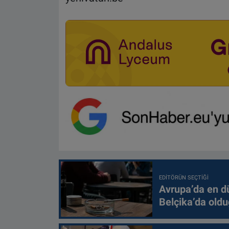
EDITÖRÜN SEÇTIĞI
Avrupa’da en d
Belçika’da oldu