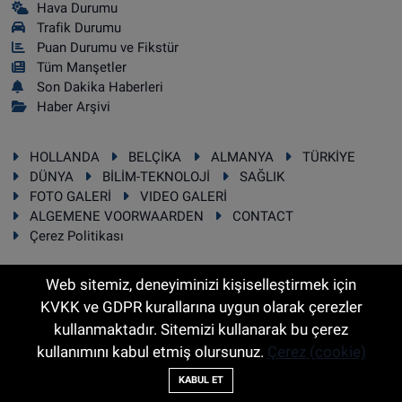
Hava Durumu
Trafik Durumu
Puan Durumu ve Fikstür
Tüm Manşetler
Son Dakika Haberleri
Haber Arşivi
HOLLANDA
BELÇİKA
ALMANYA
TÜRKİYE
DÜNYA
BİLİM-TEKNOLOJİ
SAĞLIK
FOTO GALERİ
VIDEO GALERİ
ALGEMENE VOORWAARDEN
CONTACT
Çerez Politikası
Web sitemiz, deneyiminizi kişiselleştirmek için
KVKK ve GDPR kurallarına uygun olarak çerezler
RSS
Copyright © 2025 Sonhaber.eu Her hakkı saklıdır.
kullanmaktadır. Sitemizi kullanarak bu çerez
kullanımını kabul etmiş olursunuz.
Çerez (cookie)
Haber Yazılımı:
TE Bilişim
KABUL ET