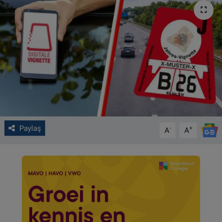
VIDEO GALERİ
ALGEMENE VOORWAARDEN
CONTACT
Çerez Politikası
Paylaş
-
+
A
A