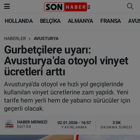
HOLLANDA
BELÇİKA
ALMANYA
FRANSA
AVU
HOLLANDA
HOLLANDA
Nöbetçi Eczaneler
HABERLER
AVUSTURYA
BELÇİKA
BELÇİKA
Hava Durumu
Gurbetçilere uyarı:
ALMANYA
ALMANYA
Trafik Durumu
Avusturya’da otoyol vinyet
ücretleri arttı
FRANSA
TÜRKİYE
Süper Lig Puan Durumu ve Fikstür
Avusturya’da otoyol ve hızlı yol geçişlerinde
AVUSTURYA
DÜNYA
Tüm Manşetler
kullanılan vinyet ücretlerine zam yapıldı. Yeni
tarife hem yerli hem de yabancı sürücüler için
SAĞLIK - YAŞAM
BİLİM-TEKNOLOJİ
Son Dakika Haberleri
geçerli olacak.
BİLİM-TEKNOLOJİ
SAĞLIK
Haber Arşivi
HABER MERKEZI
02.01.2026 - 16:57
3 DK
EDITÖR
YAYINLANMA
OKUNMA SÜRESI
FOTO GALERİ