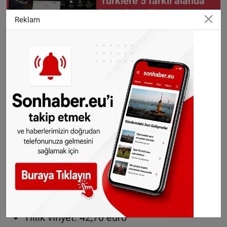
Türklere 5 farklı alanda
burs desteği
Reklam
Otomobiller (3,5 tona kadar, iki akslı araçlar):
1 günlük vinyet: 9,60 euro (yalnızca dijital)
10 günlük vinyet: 12,80 euro
2 aylık vinyet: 32,00 euro
Yıllık vinyet: 106,80 euro
Motosikletler:
1 günlük vinyet: 3,80 euro (yalnızca dijital)
10 günlük vinyet: 5,10 euro
2 aylık vinyet: 12,80 euro
Yıllık vinyet: 42,70 euro