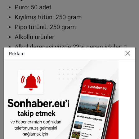
Puro: 50 adet
Kıyılmış tütün: 250 gram
Pipo tütünü: 250 gram
Alkollü ürünler
Alkol derecesi yüzde 22'yi geçen içkiler: 1
Reklam
litre
Alkol derecesi yüzde 22'yi geçmeyen içkiler:
2 litre
Kozmetik ürünler
Toplam
600 ml'yi aşmamak
kaydıyla kolonya,
parfüm, lavanta, esans veya losyon
getirilebiliyor.
Ayrıca en fazla
5 adet cilt bakım ürünü ve