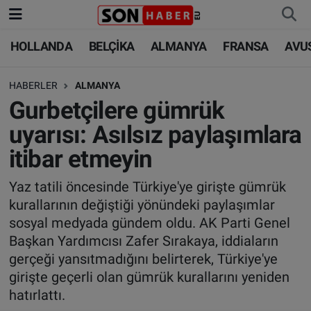
HOLLANDA
BELÇİKA
ALMANYA
FRANSA
AVU
HOLLANDA
HOLLANDA
Nöbetçi Eczaneler
HABERLER
ALMANYA
BELÇİKA
BELÇİKA
Hava Durumu
Gurbetçilere gümrük
ALMANYA
ALMANYA
Trafik Durumu
uyarısı: Asılsız paylaşımlara
itibar etmeyin
FRANSA
TÜRKİYE
Süper Lig Puan Durumu ve Fikstür
Yaz tatili öncesinde Türkiye'ye girişte gümrük
AVUSTURYA
DÜNYA
Tüm Manşetler
kurallarının değiştiği yönündeki paylaşımlar
sosyal medyada gündem oldu. AK Parti Genel
SAĞLIK - YAŞAM
BİLİM-TEKNOLOJİ
Son Dakika Haberleri
Başkan Yardımcısı Zafer Sırakaya, iddiaların
gerçeği yansıtmadığını belirterek, Türkiye'ye
BİLİM-TEKNOLOJİ
SAĞLIK
Haber Arşivi
girişte geçerli olan gümrük kurallarını yeniden
hatırlattı.
FOTO GALERİ