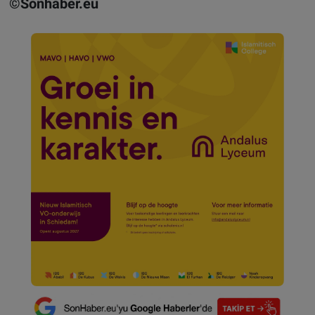
©Sonhaber.eu