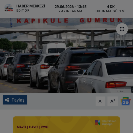
HABER MERKEZI
29.06.2026 - 13:45
4 DK
VIDEO GALERİ
EDITÖR
YAYINLANMA
OKUNMA SÜRESI
ALGEMENE VOORWAARDEN
CONTACT
Çerez Politikası
Paylaş
-
+
A
A