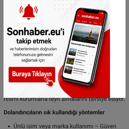
derken bir bakarsınız 80 bin Euro gitmiş.
Telefon kullanırken her adımı düşünerek
atmakta fayda var.”
Yetkililerden uyarı
Uzmanlar, “yapay zeka ile yüksek kazanç” gibi
vaatlerin büyük ihtimalle dolandırıcılık olduğuna
dikkat çekiyor. Bankalar ise müşterilerine,
tanımadıkları kişilere uzaktan erişim izni
vermemelerini ve yatırım yapmadan önce
resmi kurumlarla teyit almalarını tavsiye ediyor.
Dolandırıcıların sık kullandığı yöntemler
Ünlü isim veya marka kullanımı – Güven