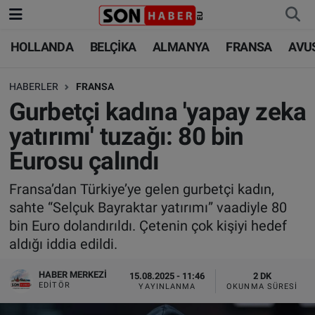
HOLLANDA
BELÇİKA
ALMANYA
FRANSA
AVU
HOLLANDA
HOLLANDA
Nöbetçi Eczaneler
HABERLER
FRANSA
BELÇİKA
BELÇİKA
Hava Durumu
Gurbetçi kadına 'yapay zeka
ALMANYA
ALMANYA
Trafik Durumu
yatırımı' tuzağı: 80 bin
Eurosu çalındı
FRANSA
TÜRKİYE
Süper Lig Puan Durumu ve Fikstür
Fransa’dan Türkiye’ye gelen gurbetçi kadın,
AVUSTURYA
DÜNYA
Tüm Manşetler
sahte “Selçuk Bayraktar yatırımı” vaadiyle 80
bin Euro dolandırıldı. Çetenin çok kişiyi hedef
SAĞLIK - YAŞAM
BİLİM-TEKNOLOJİ
Son Dakika Haberleri
aldığı iddia edildi.
BİLİM-TEKNOLOJİ
SAĞLIK
Haber Arşivi
HABER MERKEZI
15.08.2025 - 11:46
2 DK
EDITÖR
YAYINLANMA
OKUNMA SÜRESI
FOTO GALERİ