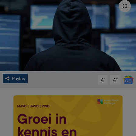
VIDEO GALERİ
ALGEMENE VOORWAARDEN
CONTACT
Çerez Politikası
Paylaş
-
+
A
A